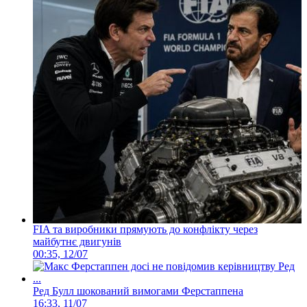
FIA та виробники прямують до конфлікту через
майбутнє двигунів
00:35, 12/07
Ред Булл шокований вимогами Ферстаппена
16:33, 11/07