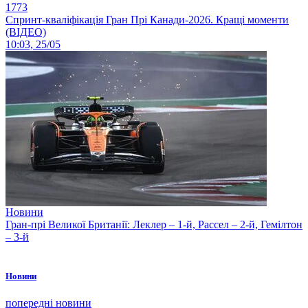
1773
Спринт-кваліфікація Гран Прі Канади-2026. Кращі моменти
(ВІДЕО)
10:03, 25/05
Новини
Гран-прі Великої Британії: Леклер – 1-й, Рассел – 2-й, Гемілтон
– 3-й
Новини
попередні новини