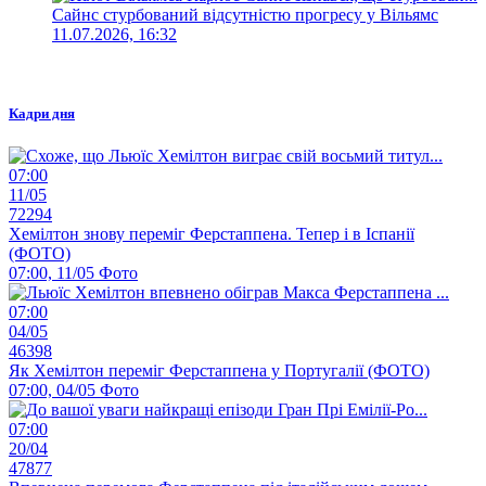
Сайнс стурбований відсутністю прогресу у Вільямс
11.07.2026, 16:32
Кадри дня
07:00
11/05
72294
Хемілтон знову переміг Ферстаппена. Тепер і в Іспанії
(ФОТО)
07:00, 11/05
Фото
07:00
04/05
46398
Як Хемілтон переміг Ферстаппена у Португалії (ФОТО)
07:00, 04/05
Фото
07:00
20/04
47877