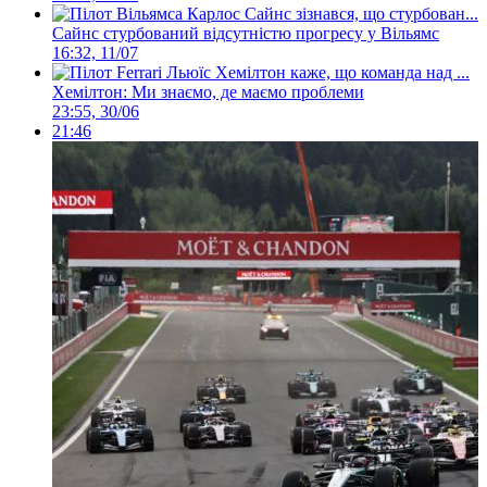
Сайнс стурбований відсутністю прогресу у Вільямс
16:32, 11/07
Хемілтон: Ми знаємо, де маємо проблеми
23:55, 30/06
21:46