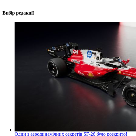
Вибір редакції
Один з аеродинамічних секретів SF-26 було розкрито!