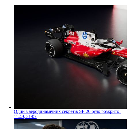
Один з аеродинамічних секретів SF-26 було розкрито!
11:49, 21/07