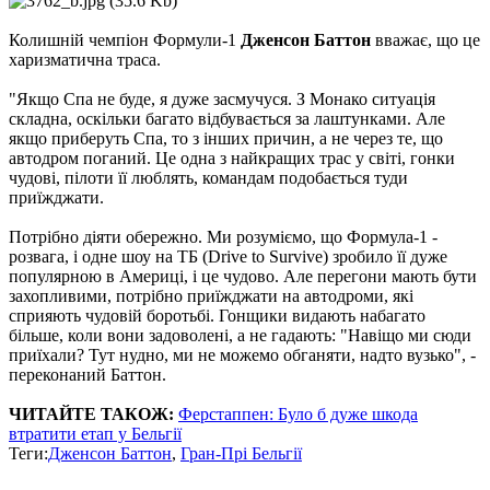
Колишній чемпіон Формули-1
Дженсон Баттон
вважає, що це
харизматична траса.
"Якщо Спа не буде, я дуже засмучуся. З Монако ситуація
складна, оскільки багато відбувається за лаштунками. Але
якщо приберуть Спа, то з інших причин, а не через те, що
автодром поганий. Це одна з найкращих трас у світі, гонки
чудові, пілоти її люблять, командам подобається туди
приїжджати.
Потрібно діяти обережно. Ми розуміємо, що Формула-1 -
розвага, і одне шоу на ТБ (Drive to Survive) зробило її дуже
популярною в Америці, і це чудово. Але перегони мають бути
захопливими, потрібно приїжджати на автодроми, які
сприяють чудовій боротьбі. Гонщики видають набагато
більше, коли вони задоволені, а не гадають: "Навіщо ми сюди
приїхали? Тут нудно, ми не можемо обганяти, надто вузько", -
переконаний Баттон.
ЧИТАЙТЕ ТАКОЖ:
Ферстаппен: Було б дуже шкода
втратити етап у Бельгії
Теги:
Дженсон Баттон
,
Гран-Прі Бельгії