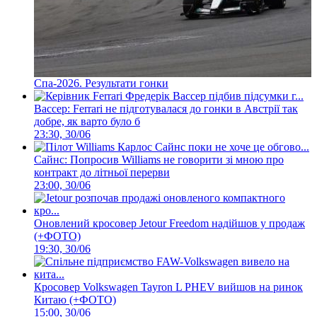
Спа-2026. Результати гонки
Вассер: Ferrari не підготувалася до гонки в Австрії так
добре, як варто було б
23:30, 30/06
Сайнс: Попросив Williams не говорити зі мною про
контракт до літньої перерви
23:00, 30/06
Оновлений кросовер Jetour Freedom надійшов у продаж
(+ФОТО)
19:30, 30/06
Кросовер Volkswagen Tayron L PHEV вийшов на ринок
Китаю (+ФОТО)
15:00, 30/06