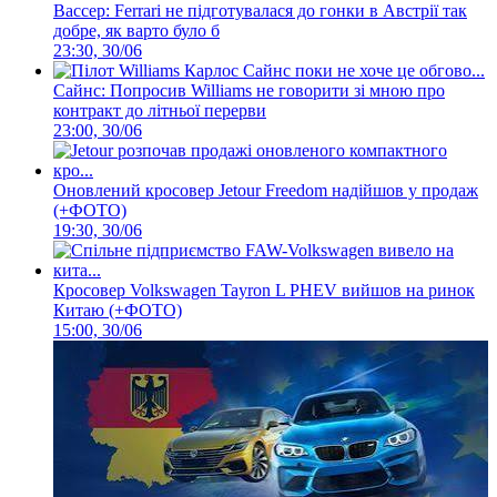
Вассер: Ferrari не підготувалася до гонки в Австрії так
добре, як варто було б
23:30, 30/06
Сайнс: Попросив Williams не говорити зі мною про
контракт до літньої перерви
23:00, 30/06
Оновлений кросовер Jetour Freedom надійшов у продаж
(+ФОТО)
19:30, 30/06
Кросовер Volkswagen Tayron L PHEV вийшов на ринок
Китаю (+ФОТО)
15:00, 30/06