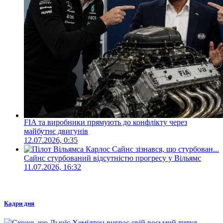
FIA та виробники прямують до конфлікту через
майбутнє двигунів
12.07.2026, 0:35
Сайнс стурбований відсутністю прогресу у Вільямс
11.07.2026, 16:32
Кадри дня