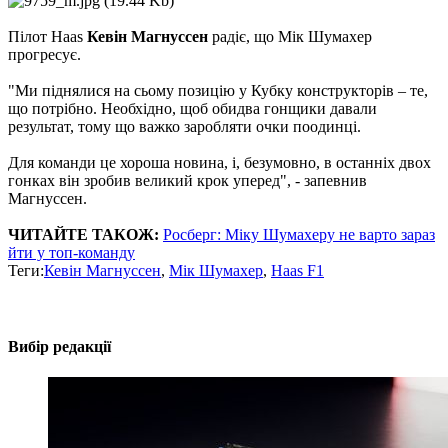
Пілот Haas
Кевін Магнуссен
радіє, що Мік Шумахер
прогресує.
"Ми піднялися на сьому позицію у Кубку конструкторів – те,
що потрібно. Необхідно, щоб обидва гонщики давали
результат, тому що важко заробляти очки поодинці.
Для команди це хороша новина, і, безумовно, в останніх двох
гонках він зробив великий крок уперед", - запевнив
Магнуссен.
ЧИТАЙТЕ ТАКОЖ:
Росберг: Міку Шумахеру не варто зараз
йти у топ-команду
Теги:
Кевін Магнуссен
,
Мік Шумахер
,
Haas F1
Вибір редакції