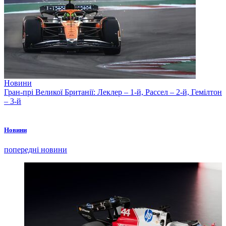
Новини
Гран-прі Великої Британії: Леклер – 1-й, Рассел – 2-й, Гемілтон
– 3-й
Новини
попередні новини