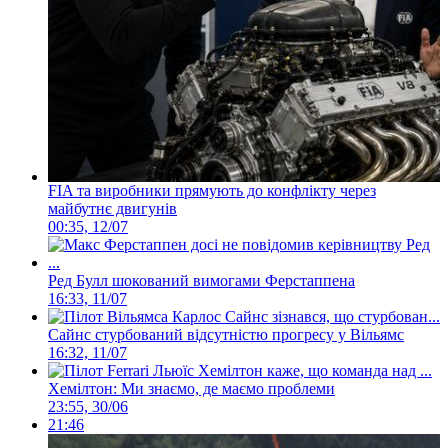
FIA та виробники прямують до конфлікту через
майбутнє двигунів
00:35, 12/07
Ред Булл шокований вимогами Ферстаппена
16:33, 11/07
Сайнс стурбований відсутністю прогресу у Вільямс
16:32, 11/07
Хемілтон: Ми знаємо, де маємо проблеми
23:55, 30/06
21:46