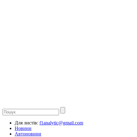
Для листів:
f1analytic@gmail.com
Новини
Автоновини