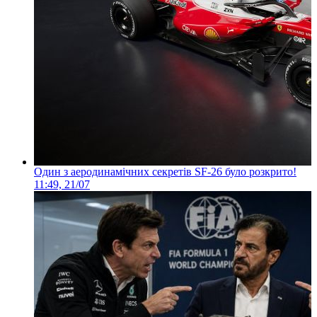
Один з аеродинамічних секретів SF-26 було розкрито!
11:49, 21/07