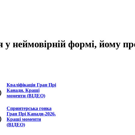
я у неймовірній формі, йому п
Кваліфікація Гран Прі
Канади. Кращі
моменти (ВІДЕО)
Спринтерська гонка
Гран Прі Канади-2026.
Кращі моменти
(ВІДЕО)