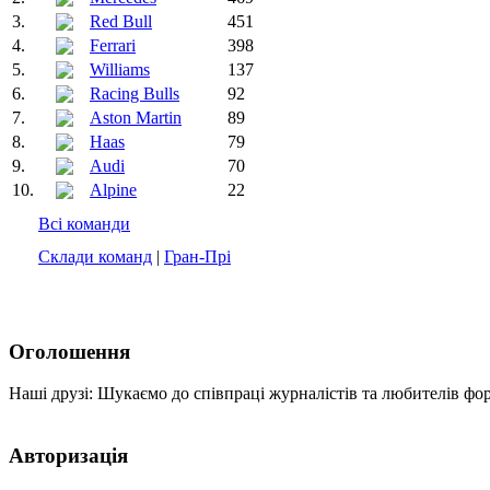
3.
Red Bull
451
4.
Ferrari
398
5.
Williams
137
6.
Racing Bulls
92
7.
Aston Martin
89
8.
Haas
79
9.
Audi
70
10.
Alpine
22
Всі команди
Склади команд
|
Гран-Прі
Оголошення
Наші друзі: Шукаємо до співпраці журналістів та любителів фо
Авторизація