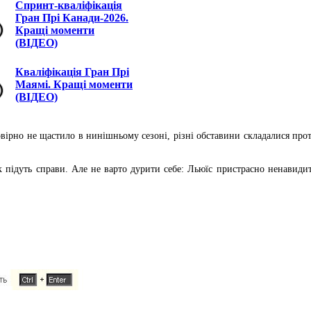
Спринт-кваліфікація
Гран Прі Канади-2026.
Кращі моменти
(ВІДЕО)
Кваліфікація Гран Прі
Маямі. Кращі моменти
(ВІДЕО)
овірно не щастило в нинішньому сезоні, різні обставини складалися пр
 підуть справи. Але не варто дурити себе: Льюїс пристрасно ненавидит