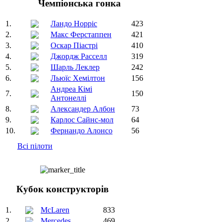
Чемпіонська гонка
1.
Ландо Норріс
423
2.
Макс Ферстаппен
421
3.
Оскар Піастрі
410
4.
Джордж Расселл
319
5.
Шарль Леклер
242
6.
Льюїс Хемілтон
156
Андреа Кімі
7.
150
Антонеллі
8.
Александер Албон
73
9.
Карлос Сайнс-мол
64
10.
Фернандо Алонсо
56
Всі пілоти
Кубок конструкторів
1.
McLaren
833
2.
Mercedes
469