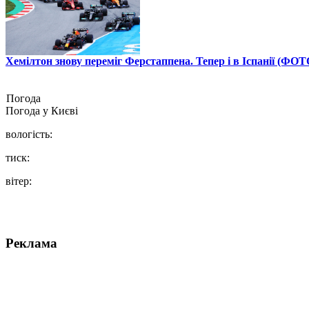
Хемілтон знову переміг Ферстаппена. Тепер і в Іспанії (ФОТ
Погода
Погода у
Києві
вологість:
тиск:
вітер:
Реклама