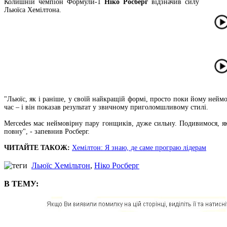
Колишній чемпіон Формули-1
Ніко Росберг
відзначив силу
Льюїса Хемілтона.
"Льюїс, як і раніше, у своїй найкращій формі, просто поки йому нейм
час – і він показав результат у звичному приголомшливому стилі.
Mercedes має неймовірну пару гонщиків, дуже сильну. Подивимося, як
повну", - запевнив Росберг.
ЧИТАЙТЕ ТАКОЖ:
Хемілтон: Я знаю, де саме програю лідерам
Льюїс Хемільтон
,
Ніко Росберг
В ТЕМУ: