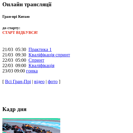
Онлайн трансляції
Гран-прі Китаю
до старту:
СТАРТ ВІДБУВСЯ!
21/03 05:30
Практика 1
21/03 09:30
Кваліфікація спринт
22/03 05:00
Спринт
22/03 09:00
Кваліфікація
23/03 09:00
гонка
[
Всі Гран-Прі
|
відео
|
фото
]
Кадр дня