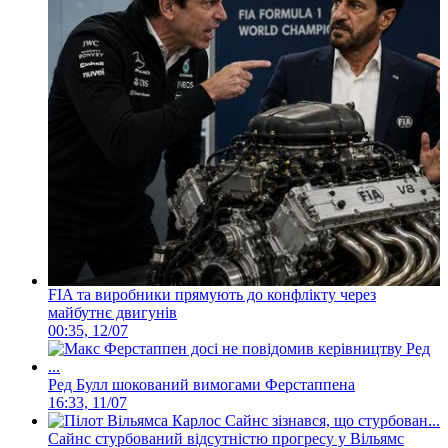
FIA та виробники прямують до конфлікту через
майбутнє двигунів
00:35, 12/07
Ред Булл шокований вимогами Ферстаппена
16:33, 11/07
Сайнс стурбований відсутністю прогресу у Вільямс