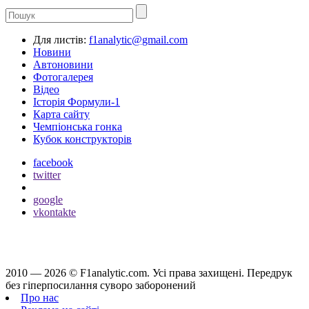
Для листів:
f1analytic@gmail.com
Новини
Автоновини
Фотогалерея
Відео
Історія Формули-1
Карта сайту
Чемпіонська гонка
Кубок конструкторів
facebook
twitter
google
vkontakte
2010 — 2026 ©
F1analytic.com.
Усi права захищенi. Передрук
без гіперпосилання суворо заборонений
Про нас