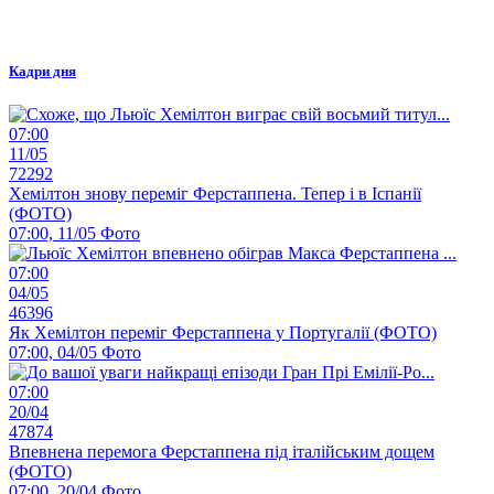
Кадри дня
07:00
11/05
72292
Хемілтон знову переміг Ферстаппена. Тепер і в Іспанії
(ФОТО)
07:00, 11/05
Фото
07:00
04/05
46396
Як Хемілтон переміг Ферстаппена у Португалії (ФОТО)
07:00, 04/05
Фото
07:00
20/04
47874
Впевнена перемога Ферстаппена під італійським дощем
(ФОТО)
07:00, 20/04
Фото