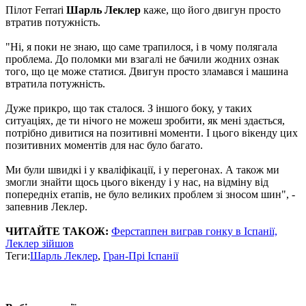
Пілот Ferrari
Шарль Леклер
каже, що його двигун просто
втратив потужність.
"Ні, я поки не знаю, що саме трапилося, і в чому полягала
проблема. До поломки ми взагалі не бачили жодних ознак
того, що це може статися. Двигун просто зламався і машина
втратила потужність.
Дуже прикро, що так сталося. З іншого боку, у таких
ситуаціях, де ти нічого не можеш зробити, як мені здається,
потрібно дивитися на позитивні моменти. І цього вікенду цих
позитивних моментів для нас було багато.
Ми були швидкі і у кваліфікації, і у перегонах. А також ми
змогли знайти щось цього вікенду і у нас, на відміну від
попередніх етапів, не було великих проблем зі зносом шин", -
запевнив Леклер.
ЧИТАЙТЕ ТАКОЖ:
Ферстаппен виграв гонку в Іспанії,
Леклер зійшов
Теги:
Шарль Леклер
,
Гран-Прі Іспанії