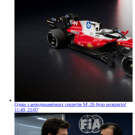
Один з аеродинамічних секретів SF-26 було розкрито!
11:49, 21/07