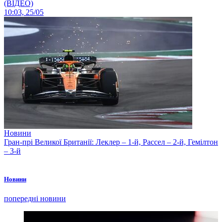
(ВІДЕО)
10:03, 25/05
Новини
Гран-прі Великої Британії: Леклер – 1-й, Рассел – 2-й, Гемілтон
– 3-й
Новини
попередні новини