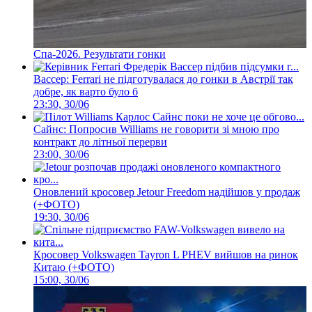
Спа-2026. Результати гонки
Вассер: Ferrari не підготувалася до гонки в Австрії так
добре, як варто було б
23:30, 30/06
Сайнс: Попросив Williams не говорити зі мною про
контракт до літньої перерви
23:00, 30/06
Оновлений кросовер Jetour Freedom надійшов у продаж
(+ФОТО)
19:30, 30/06
Кросовер Volkswagen Tayron L PHEV вийшов на ринок
Китаю (+ФОТО)
15:00, 30/06