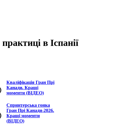
 практиці в Іспанії
Кваліфікація Гран Прі
Канади. Кращі
моменти (ВІДЕО)
Спринтерська гонка
Гран Прі Канади-2026.
Кращі моменти
(ВІДЕО)