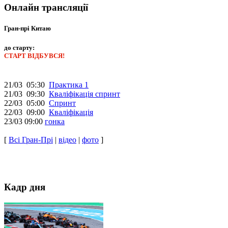
Онлайн трансляції
Гран-прі Китаю
до старту:
СТАРТ ВІДБУВСЯ!
21/03 05:30
Практика 1
21/03 09:30
Кваліфікація спринт
22/03 05:00
Спринт
22/03 09:00
Кваліфікація
23/03 09:00
гонка
[
Всі Гран-Прі
|
відео
|
фото
]
Кадр дня