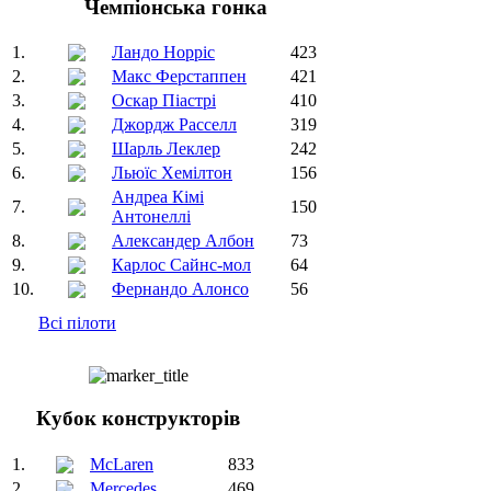
Чемпіонська гонка
1.
Ландо Норріс
423
2.
Макс Ферстаппен
421
3.
Оскар Піастрі
410
4.
Джордж Расселл
319
5.
Шарль Леклер
242
6.
Льюїс Хемілтон
156
Андреа Кімі
7.
150
Антонеллі
8.
Александер Албон
73
9.
Карлос Сайнс-мол
64
10.
Фернандо Алонсо
56
Всі пілоти
Кубок конструкторів
1.
McLaren
833
2.
Mercedes
469