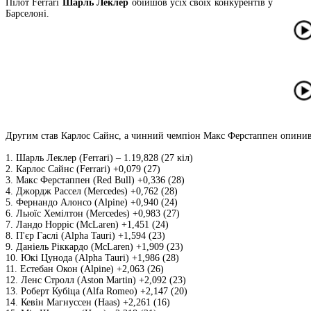
Пілот Ferrari
Шарль Леклер
обійшов усіх своїх конкурентів у
Барселоні.
Другим став Карлос Сайнс, а чинний чемпіон Макс Ферстаппен опинивс
1. Шарль Леклер (Ferrari) – 1.19,828 (27 кіл)
2. Карлос Сайнс (Ferrari) +0,079 (27)
3. Макс Ферстаппен (Red Bull) +0,336 (28)
4. Джордж Рассел (Mercedes) +0,762 (28)
5. Фернандо Алонсо (Alpine) +0,940 (24)
6. Льюїс Хемілтон (Mercedes) +0,983 (27)
7. Ландо Норріс (McLaren) +1,451 (24)
8. П'єр Гаслі (Alpha Tauri) +1,594 (23)
9. Даніель Ріккардо (McLaren) +1,909 (23)
10. Юкі Цунода (Alpha Tauri) +1,986 (28)
11. Естебан Окон (Alpine) +2,063 (26)
12. Ленс Стролл (Aston Martin) +2,092 (23)
13. Роберт Кубіца (Alfa Romeo) +2,147 (20)
14. Кевін Магнуссен (Haas) +2,261 (16)