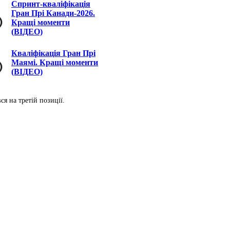
Спринт-кваліфікація
Гран Прі Канади-2026.
Кращі моменти
(ВІДЕО)
Кваліфікація Гран Прі
Маямі. Кращі моменти
(ВІДЕО)
я на третій позиції.