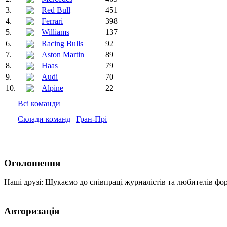
3.
Red Bull
451
4.
Ferrari
398
5.
Williams
137
6.
Racing Bulls
92
7.
Aston Martin
89
8.
Haas
79
9.
Audi
70
10.
Alpine
22
Всі команди
Склади команд
|
Гран-Прі
Оголошення
Наші друзі: Шукаємо до співпраці журналістів та любителів фо
Авторизація