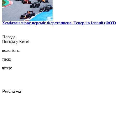
Хемілтон знову переміг Ферстаппена. Тепер і в Іспанії (ФОТ
Погода
Погода у
Києві
вологість:
тиск:
вітер:
Реклама