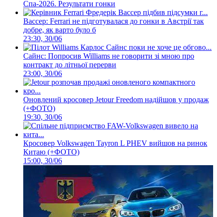
Спа-2026. Результати гонки
Вассер: Ferrari не підготувалася до гонки в Австрії так
добре, як варто було б
23:30, 30/06
Сайнс: Попросив Williams не говорити зі мною про
контракт до літньої перерви
23:00, 30/06
Оновлений кросовер Jetour Freedom надійшов у продаж
(+ФОТО)
19:30, 30/06
Кросовер Volkswagen Tayron L PHEV вийшов на ринок
Китаю (+ФОТО)
15:00, 30/06