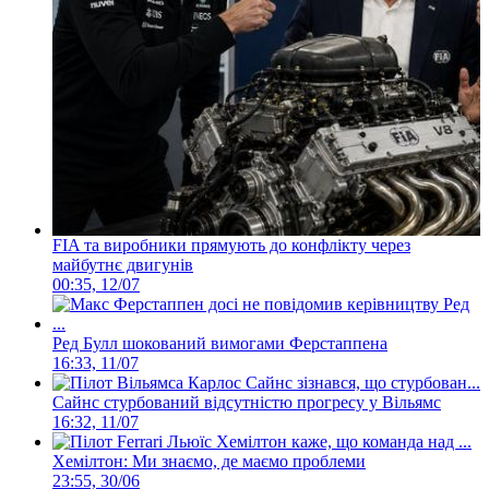
FIA та виробники прямують до конфлікту через
майбутнє двигунів
00:35, 12/07
Ред Булл шокований вимогами Ферстаппена
16:33, 11/07
Сайнс стурбований відсутністю прогресу у Вільямс
16:32, 11/07
Хемілтон: Ми знаємо, де маємо проблеми
23:55, 30/06