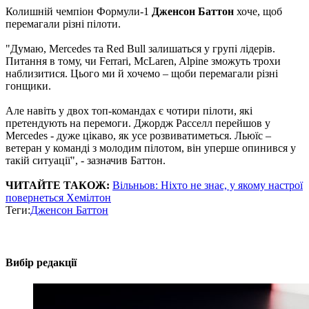
Колишній чемпіон Формули-1
Дженсон Баттон
хоче, щоб
перемагали різні пілоти.
"Думаю, Mercedes та Red Bull залишаться у групі лідерів.
Питання в тому, чи Ferrari, McLaren, Alpine зможуть трохи
наблизитися. Цього ми й хочемо – щоби перемагали різні
гонщики.
Але навіть у двох топ-командах є чотири пілоти, які
претендують на перемоги. Джордж Расселл перейшов у
Mercedes - дуже цікаво, як усе розвиватиметься. Льюїс –
ветеран у команді з молодим пілотом, він уперше опинився у
такій ситуації", - зазначив Баттон.
ЧИТАЙТЕ ТАКОЖ:
Вільньов: Ніхто не знає, у якому настрої
повернеться Хемілтон
Теги:
Дженсон Баттон
Вибір редакції