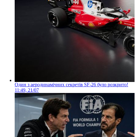
Один з аеродинамічних секретів SF-26 було розкрито!
11:49, 21/07