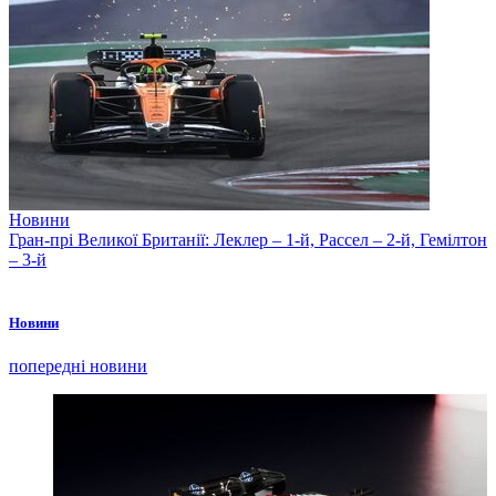
Новини
Гран-прі Великої Британії: Леклер – 1-й, Рассел – 2-й, Гемілтон
– 3-й
Новини
попередні новини