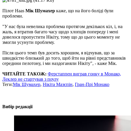
Пілот Haas
Мік Шумахер
каже, що на його боліді були
проблеми.
"У нас була невелика проблема протягом декількох кіл, і, на
жаль, я втратив багато часу щодо хлопців попереду і мені
довелося пропустити Нікіту, тому що до цього моменту не
змогли усунути проблему.
Після цього темп був досить хорошим, я відчував, що за
швидкістю близький до того, щоб йти на рівні представників
середини пелотону, і ми наздоганяли Нікіту", - каже Мік.
ЧИТАЙТЕ ТАКОЖ:
Ферстаппен виграв гонку в Монако,
Леклер не стартував з поулу
Теги:
Мік Шумахер
,
Нікіта Мазєпін
,
Гран-Прі Монако
Вибір редакції