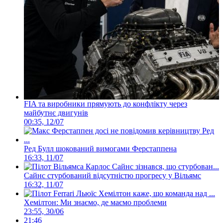
FIA та виробники прямують до конфлікту через
майбутнє двигунів
00:35, 12/07
Ред Булл шокований вимогами Ферстаппена
16:33, 11/07
Сайнс стурбований відсутністю прогресу у Вільямс
16:32, 11/07
Хемілтон: Ми знаємо, де маємо проблеми
23:55, 30/06
21:46