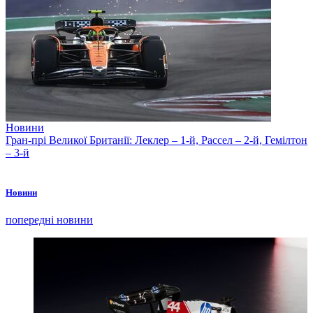
Новини
Гран-прі Великої Британії: Леклер – 1-й, Рассел – 2-й, Гемілтон
– 3-й
Новини
попередні новини