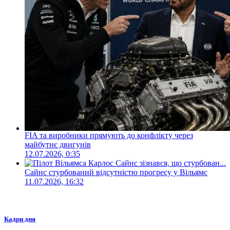
FIA та виробники прямують до конфлікту через
майбутнє двигунів
12.07.2026, 0:35
Сайнс стурбований відсутністю прогресу у Вільямс
11.07.2026, 16:32
Кадри дня