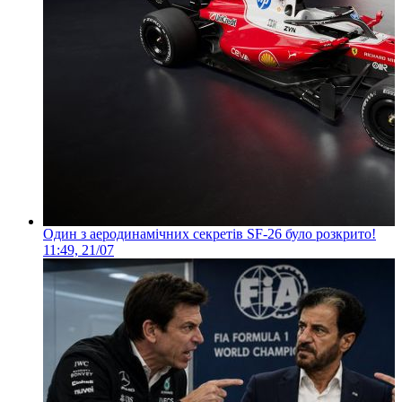
Один з аеродинамічних секретів SF-26 було розкрито!
11:49, 21/07