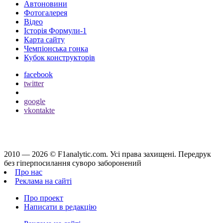
Автоновини
Фотогалерея
Відео
Історія Формули-1
Карта сайту
Чемпіонська гонка
Кубок конструкторів
facebook
twitter
google
vkontakte
2010 — 2026 ©
F1analytic.com.
Усi права захищенi. Передрук
без гіперпосилання суворо заборонений
Про нас
Реклама на сайті
Про проект
Написати в редакцію