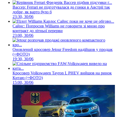
Вассер: Ferrari не підготувалася до гонки в Австрії так
добре, як варто було б
23:30, 30/06
Сайнс: Попросив Williams не говорити зі мною про
контракт до літньої перерви
23:00, 30/06
Оновлений кросовер Jetour Freedom надійшов у продаж
(+ФОТО)
19:30, 30/06
Кросовер Volkswagen Tayron L PHEV вийшов на ринок
Китаю (+ФОТО)
15:00, 30/06