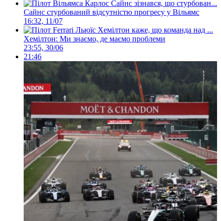
Сайнс стурбований відсутністю прогресу у Вільямс
16:32, 11/07
Хемілтон: Ми знаємо, де маємо проблеми
23:55, 30/06
21:46