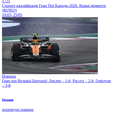
1721
Спринт-кваліфікація Гран Прі Канади-2026. Кращі моменти
(ВІДЕО)
10:03, 25/05
Новини
Гран-прі Великої Британії: Леклер – 1-й, Рассел – 2-й, Гемілтон
– 3-й
Новини
попередні новини