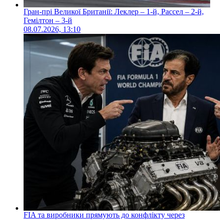
Гран-прі Великої Британії: Леклер – 1-й, Рассел – 2-й,
Гемілтон – 3-й
08.07.2026, 13:10
FIA та виробники прямують до конфлікту через