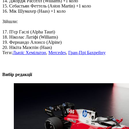
14. Джордж Расселл (Williams) +1 коло
15. Себастьян Феттель (Aston Martin) +1 коло
16. Мік Шумахер (Haas) +1 коло
Зійшли:
17. П'єр Гаслі (Alpha Tauri)
18. Ніколас Латіфі (Williams)
19. Фернандо Алонсо (Alpine)
20. Нікіта Мазєпін (Haas)
Теги:
Льюїс Хемільтон
,
Mercedes
,
Гран-Прі Бахрейну
Вибір редакції