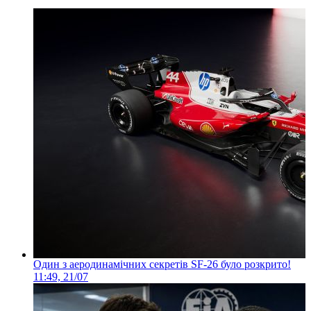
Один з аеродинамічних секретів SF-26 було розкрито!
11:49, 21/07