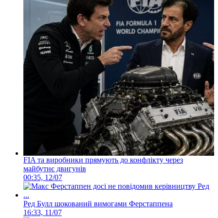
FIA та виробники прямують до конфлікту через
майбутнє двигунів
00:35, 12/07
Ред Булл шокований вимогами Ферстаппена
16:33, 11/07