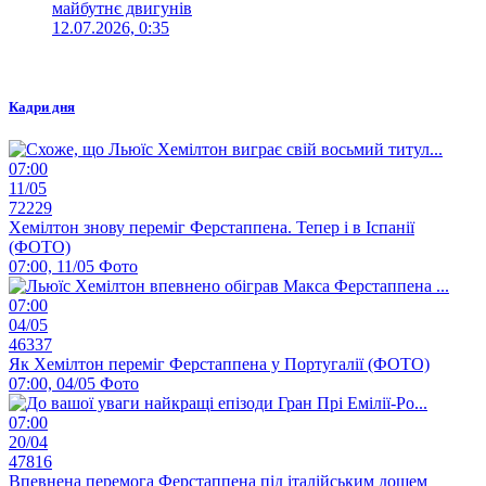
майбутнє двигунів
12.07.2026, 0:35
Кадри дня
07:00
11/05
72229
Хемілтон знову переміг Ферстаппена. Тепер і в Іспанії
(ФОТО)
07:00, 11/05
Фото
07:00
04/05
46337
Як Хемілтон переміг Ферстаппена у Португалії (ФОТО)
07:00, 04/05
Фото
07:00
20/04
47816
Впевнена перемога Ферстаппена під італійським дощем