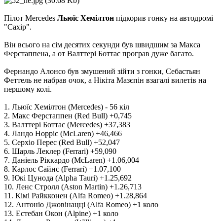
Пілот Mercedes
Льюїс Хемілтон
підкорив гонку на автодромі
"Сахір".
Він всього на сім десятих секунди був швидшим за Макса
Ферстаппена, а от Валттері Боттас програв дуже багато.
Фернандо Алонсо був змушений зійти з гонки, Себастьян
Феттель не набрав очок, а Нікіта Мазєпін взагалі вилетів на
першому колі.
1. Льюїс Хемілтон (Mercedes) - 56 кіл
2. Макс Ферстаппен (Red Bull) +0,745
3. Валттері Боттас (Mercedes) +37,383
4. Ландо Норріс (McLaren) +46,466
5. Серхіо Перес (Red Bull) +52,047
6. Шарль Леклер (Ferrari) +59,090
7. Даніель Ріккардо (McLaren) +1.06,004
8. Карлос Сайнс (Ferrari) +1.07,100
9. Юкі Цунода (Alpha Tauri) +1.25,692
10. Ленс Стролл (Aston Martin) +1.26,713
11. Кімі Райкконен (Alfa Romeo) +1.28,864
12. Антоніо Джовінацці (Alfa Romeo) +1 коло
13. Естебан Окон (Alpine) +1 коло