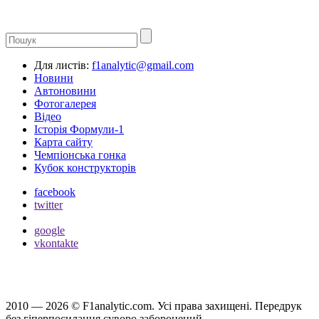
Для листів:
f1analytic@gmail.com
Новини
Автоновини
Фотогалерея
Відео
Історія Формули-1
Карта сайту
Чемпіонська гонка
Кубок конструкторів
facebook
twitter
google
vkontakte
2010 — 2026 ©
F1analytic.com.
Усi права захищенi. Передрук
без гіперпосилання суворо заборонений