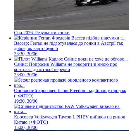
Спа-2026. Результати гонки
Вассер: Ferrari не підготувалася до гонки в Австрії так
добре, як варто було б
23:30, 30/06
Сайнс: Попросив Williams не говорити зі мною про
контракт до літньої перерви
23:00, 30/06
Оновлений кросовер Jetour Freedom надійшов у продаж
(+ФОТО)
19:30, 30/06
Кросовер Volkswagen Tayron L PHEV вийшов на ринок
Китаю (+ФОТО)
15:00, 30/06