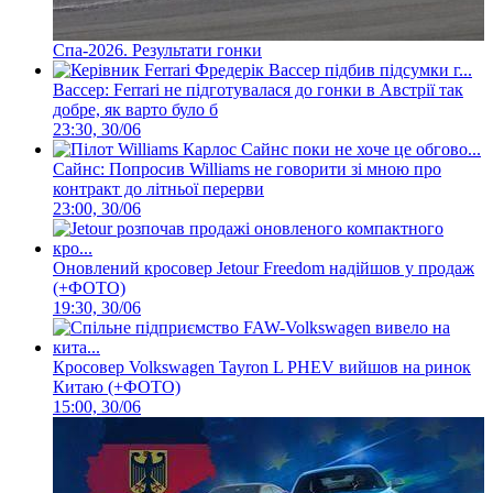
Спа-2026. Результати гонки
Вассер: Ferrari не підготувалася до гонки в Австрії так
добре, як варто було б
23:30, 30/06
Сайнс: Попросив Williams не говорити зі мною про
контракт до літньої перерви
23:00, 30/06
Оновлений кросовер Jetour Freedom надійшов у продаж
(+ФОТО)
19:30, 30/06
Кросовер Volkswagen Tayron L PHEV вийшов на ринок
Китаю (+ФОТО)
15:00, 30/06