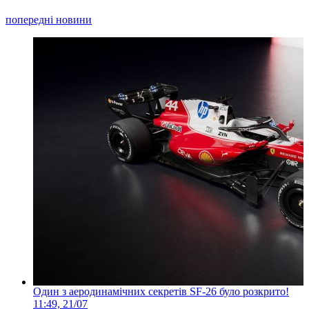
попередні новини
Один з аеродинамічних секретів SF-26 було розкрито!
11:49, 21/07