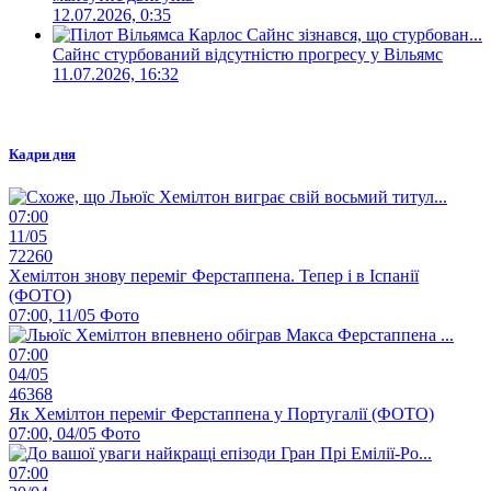
12.07.2026, 0:35
Сайнс стурбований відсутністю прогресу у Вільямс
11.07.2026, 16:32
Кадри дня
07:00
11/05
72260
Хемілтон знову переміг Ферстаппена. Тепер і в Іспанії
(ФОТО)
07:00, 11/05
Фото
07:00
04/05
46368
Як Хемілтон переміг Ферстаппена у Португалії (ФОТО)
07:00, 04/05
Фото
07:00