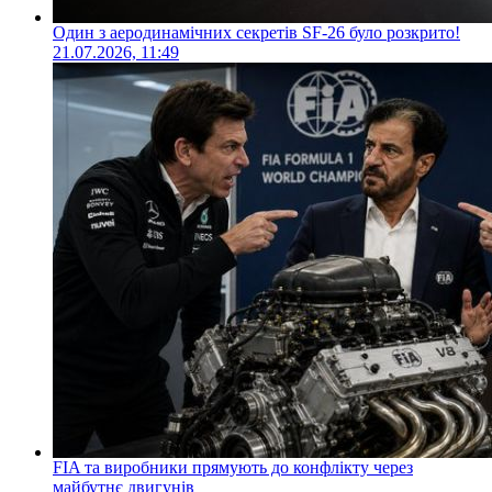
Один з аеродинамічних секретів SF-26 було розкрито!
21.07.2026, 11:49
FIA та виробники прямують до конфлікту через
майбутнє двигунів