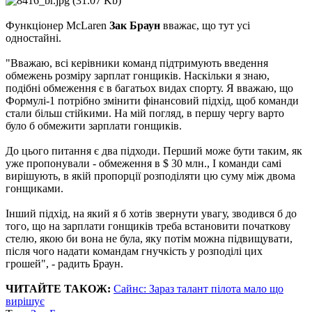
Функціонер McLaren
Зак Браун
вважає, що тут усі
одностайні.
"Вважаю, всі керівники команд підтримують введення
обмежень розміру зарплат гонщиків. Наскільки я знаю,
подібні обмеження є в багатьох видах спорту. Я вважаю, що
Формулі-1 потрібно змінити фінансовий підхід, щоб команди
стали більш стійкими. На мій погляд, в першу чергу варто
було б обмежити зарплати гонщиків.
До цього питання є два підходи. Перший може бути таким, як
уже пропонували - обмеження в $ 30 млн., І команди самі
вирішують, в якій пропорції розподіляти цю суму між двома
гонщиками.
Інший підхід, на який я б хотів звернути увагу, зводився б до
того, що на зарплати гонщиків треба встановити початкову
стелю, якою би вона не була, яку потім можна підвищувати,
після чого надати командам гнучкість у розподілі цих
грошей", - радить Браун.
ЧИТАЙТЕ ТАКОЖ:
Сайнс: Зараз талант пілота мало що
вирішує