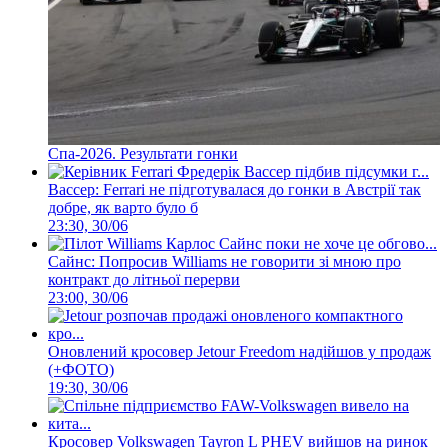
Спа-2026. Результати гонки
Вассер: Ferrari не підготувалася до гонки в Австрії так
добре, як варто було б
23:30, 30/06
Сайнс: Попросив Williams не говорити зі мною про
контракт до літньої перерви
23:00, 30/06
Оновлений кросовер Jetour Freedom надійшов у продаж
(+ФОТО)
19:30, 30/06
Кросовер Volkswagen Tayron L PHEV вийшов на ринок