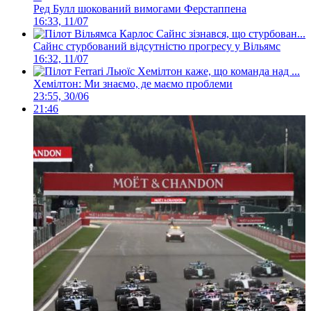
Ред Булл шокований вимогами Ферстаппена
16:33, 11/07
Сайнс стурбований відсутністю прогресу у Вільямс
16:32, 11/07
Хемілтон: Ми знаємо, де маємо проблеми
23:55, 30/06
21:46