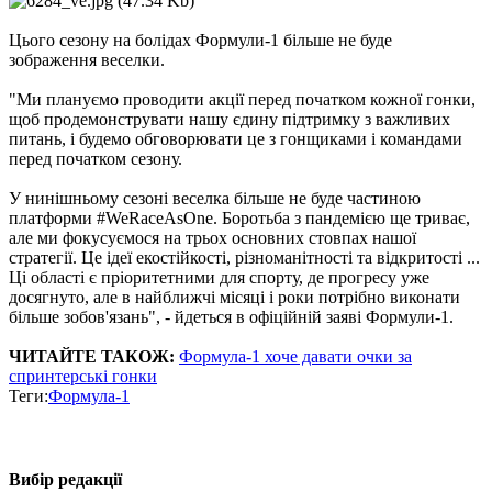
Цього сезону на болідах Формули-1 більше не буде
зображення веселки.
"Ми плануємо проводити акції перед початком кожної гонки,
щоб продемонструвати нашу єдину підтримку з важливих
питань, і будемо обговорювати це з гонщиками і командами
перед початком сезону.
У нинішньому сезоні веселка більше не буде частиною
платформи #WeRaceAsOne. Боротьба з пандемією ще триває,
але ми фокусуємося на трьох основних стовпах нашої
стратегії. Це ідеї екостійкості, різноманітності та відкритості ...
Ці області є пріоритетними для спорту, де прогресу уже
досягнуто, але в найближчі місяці і роки потрібно виконати
більше зобов'язань", - йдеться в офіційній заяві Формули-1.
ЧИТАЙТЕ ТАКОЖ:
Формула-1 хоче давати очки за
спринтерські гонки
Теги:
Формула-1
Вибір редакції