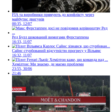
FIA та виробники прямують до конфлікту через
майбутнє двигунів
00:35, 12/07
Ред Булл шокований вимогами Ферстаппена
16:33, 11/07
Сайнс стурбований відсутністю прогресу у Вільямс
16:32, 11/07
Хемілтон: Ми знаємо, де маємо проблеми
23:55, 30/06
21:46