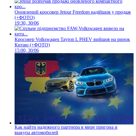
Оновлений кросовер Jetour Freedom надійшов у продаж
(+ФОТО)
19:30, 30/06
Кросовер Volkswagen Tayron L PHEV вийшов на ринок
Китаю (+ФОТО)
15:00, 30/06
Как найти надежного партнера в мире пригона и
выкупа автомобилей