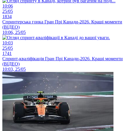
10:06
25/05
1834
Спринтерська гонка Гран Прі Канади-2026. Кращі моменти
(ВІДЕО)
10:06, 25/05
10:03
25/05
1741
Спринт-кваліфікація Гран Прі Канади-2026. Кращі моменти
(ВІДЕО)
10:03, 25/05