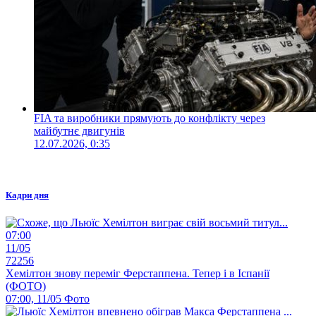
FIA та виробники прямують до конфлікту через
майбутнє двигунів
12.07.2026, 0:35
Кадри дня
07:00
11/05
72256
Хемілтон знову переміг Ферстаппена. Тепер і в Іспанії
(ФОТО)
07:00, 11/05
Фото