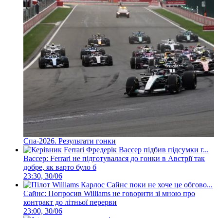
Спа-2026. Результати гонки
Вассер: Ferrari не підготувалася до гонки в Австрії так
добре, як варто було б
23:30, 30/06
Сайнс: Попросив Williams не говорити зі мною про
контракт до літньої перерви
23:00, 30/06