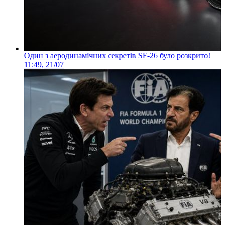
Один з аеродинамічних секретів SF-26 було розкрито!
11:49, 21/07