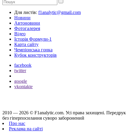
Для листів:
f1analytic@gmail.com
Новини
Автоновини
Фотогалерея
Відео
Історія Формули-1
Карта сайту
Чемпіонська гонка
Кубок конструкторів
facebook
twitter
google
vkontakte
2010 — 2026 ©
F1analytic.com.
Усi права захищенi. Передрук
без гіперпосилання суворо заборонений
Про нас
Реклама на сайті