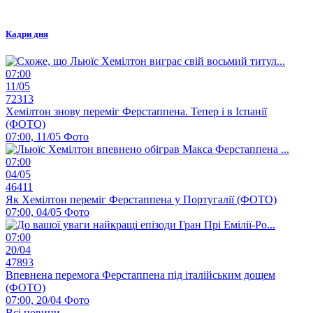
Кадри дня
07:00
11/05
72313
Хемілтон знову переміг Ферстаппена. Тепер і в Іспанії
(ФОТО)
07:00, 11/05
Фото
07:00
04/05
46411
Як Хемілтон переміг Ферстаппена у Португалії (ФОТО)
07:00, 04/05
Фото
07:00
20/04
47893
Впевнена перемога Ферстаппена під італійським дощем
(ФОТО)
07:00, 20/04
Фото
Всі новини