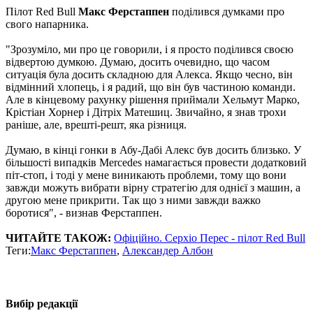
Пілот Red Bull
Макс Ферстаппен
поділився думками про
свого напарника.
"Зрозуміло, ми про це говорили, і я просто поділився своєю
відвертою думкою. Думаю, досить очевидно, що часом
ситуація була досить складною для Алекса. Якщо чесно, він
відмінний хлопець, і я радий, що він був частиною команди.
Але в кінцевому рахунку рішення приймали Хельмут Марко,
Крістіан Хорнер і Дітріх Матешиц. Звичайно, я знав трохи
раніше, але, врешті-решт, яка різниця.
Думаю, в кінці гонки в Абу-Дабі Алекс був досить близько. У
більшості випадків Mercedes намагається провести додатковий
піт-стоп, і тоді у мене виникають проблеми, тому що вони
завжди можуть вибрати вірну стратегію для однієї з машин, а
другою мене прикрити. Так що з ними завжди важко
боротися", - визнав Ферстаппен.
ЧИТАЙТЕ ТАКОЖ:
Офіційно. Серхіо Перес - пілот Red Bull
Теги:
Макс Ферстаппен
,
Александер Албон
Вибір редакції