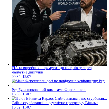
FIA та виробники прямують до конфлікту через
майбутнє двигунів
00:35, 12/07
Ред Булл шокований вимогами Ферстаппена
16:33, 11/07
Сайнс стурбований відсутністю прогресу у Вільямс
16:32, 11/07