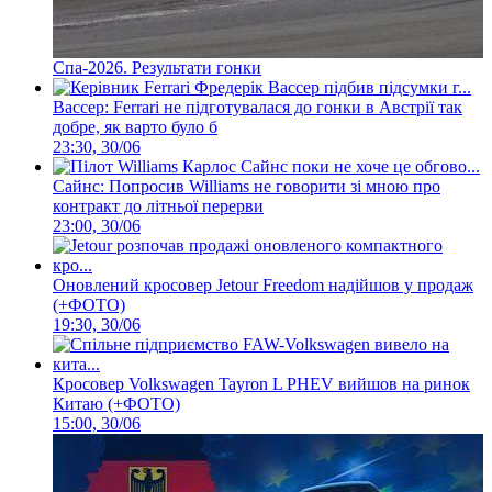
Спа-2026. Результати гонки
Вассер: Ferrari не підготувалася до гонки в Австрії так
добре, як варто було б
23:30, 30/06
Сайнс: Попросив Williams не говорити зі мною про
контракт до літньої перерви
23:00, 30/06
Оновлений кросовер Jetour Freedom надійшов у продаж
(+ФОТО)
19:30, 30/06
Кросовер Volkswagen Tayron L PHEV вийшов на ринок
Китаю (+ФОТО)
15:00, 30/06