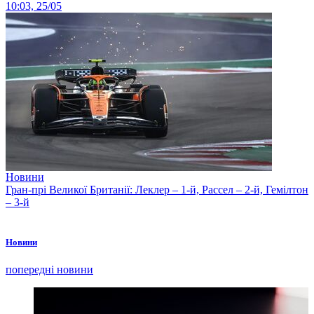
10:03, 25/05
Новини
Гран-прі Великої Британії: Леклер – 1-й, Рассел – 2-й, Гемілтон
– 3-й
Новини
попередні новини