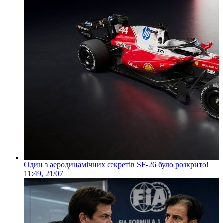
Один з аеродинамічних секретів SF-26 було розкрито!
11:49, 21/07