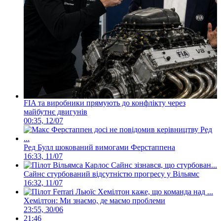
FIA та виробники прямують до конфлікту через
майбутнє двигунів
00:35, 12/07
Ред Булл шокований вимогами Ферстаппена
16:33, 11/07
Сайнс стурбований відсутністю прогресу у Вільямс
16:32, 11/07
Хемілтон: Ми знаємо, де маємо проблеми
23:55, 30/06
21:46