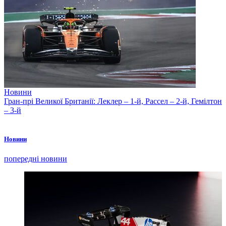
Новини
Гран-прі Великої Британії: Леклер – 1-й, Рассел – 2-й, Гемілтон
– 3-й
Новини
попередні новини