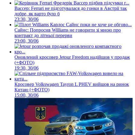
Вассер: Ferrari не підготувалася до гонки в Австрії так
добре, як варто було б
23:30, 30/06
Сайнс: Попросив Williams не говорити зі мною про
контракт до літньої перерви
23:00, 30/06
Оновлений кросовер Jetour Freedom надійшов у продаж
(+ФОТО)
19:30, 30/06
Кросовер Volkswagen Tayron L PHEV вийшов на ринок
Китаю (+ФОТО)
15:00, 30/06