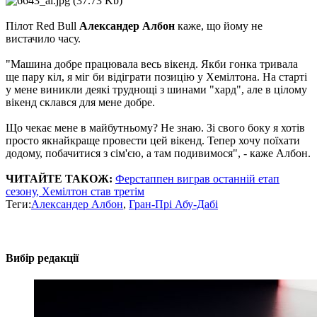
Пілот Red Bull
Александер Албон
каже, що йому не
вистачило часу.
"Машина добре працювала весь вікенд. Якби гонка тривала
ще пару кіл, я міг би відіграти позицію у Хемілтона. На старті
у мене виникли деякі труднощі з шинами "хард", але в цілому
вікенд склався для мене добре.
Що чекає мене в майбутньому? Не знаю. Зі свого боку я хотів
просто якнайкраще провести цей вікенд. Тепер хочу поїхати
додому, побачитися з сім'єю, а там подивимося", - каже Албон.
ЧИТАЙТЕ ТАКОЖ:
Ферстаппен виграв останній етап
сезону, Хемілтон став третім
Теги:
Александер Албон
,
Гран-Прі Абу-Дабі
Вибір редакції