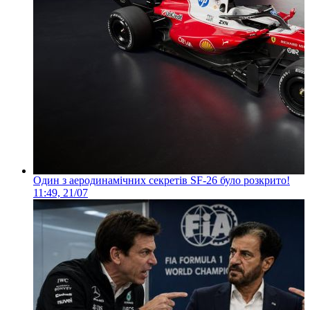
Один з аеродинамічних секретів SF-26 було розкрито!
11:49, 21/07