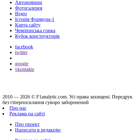
Автоновини
Фотогалерея
Відео
Історія Формули-1
Карта сайту
Чемпіонська гонка
Кубок конструкторів
facebook
twitter
google
vkontakte
2010 — 2026 ©
F1analytic.com.
Усi права захищенi. Передрук
без гіперпосилання суворо заборонений
Про нас
Реклама на сайті
Про проект
Написати в редакцію