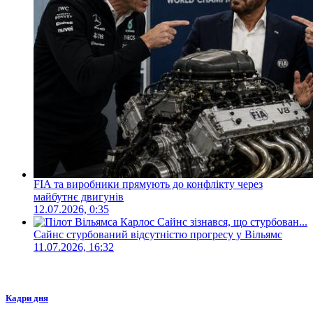
FIA та виробники прямують до конфлікту через
майбутнє двигунів
12.07.2026, 0:35
Сайнс стурбований відсутністю прогресу у Вільямс
11.07.2026, 16:32
Кадри дня