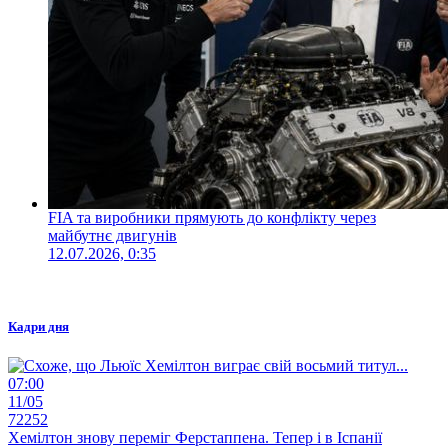
FIA та виробники прямують до конфлікту через
майбутнє двигунів
12.07.2026, 0:35
Кадри дня
07:00
11/05
72252
Хемілтон знову переміг Ферстаппена. Тепер і в Іспанії