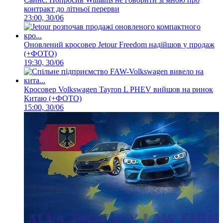
контракт до літньої перерви
23:00, 30/06
Оновлений кросовер Jetour Freedom надійшов у продаж
(+ФОТО)
19:30, 30/06
Кросовер Volkswagen Tayron L PHEV вийшов на ринок
Китаю (+ФОТО)
15:00, 30/06