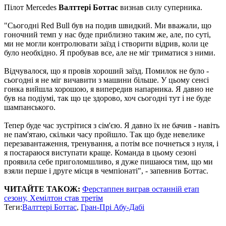
Пілот Mercedes
Валттері Боттас
визнав силу суперника.
"Сьогодні Red Bull був на подив швидкий. Ми вважали, що
гоночний темп у нас буде приблизно таким же, але, по суті,
ми не могли контролювати заїзд і створити відрив, коли це
було необхідно. Я пробував все, але не міг триматися з ними.
Відчувалося, що я провів хороший заїзд. Помилок не було -
сьогодні я не міг вичавити з машини більше. У цьому сенсі
гонка вийшла хорошою, я випередив напарника. Я давно не
був на подіумі, так що це здорово, хоч сьогодні тут і не буде
шампанського.
Тепер буде час зустрітися з сім'єю. Я давно їх не бачив - навіть
не пам'ятаю, скільки часу пройшло. Так що буде невелике
перезавантаження, тренування, а потім все почнеться з нуля, і
я постараюся виступати краще. Команда в цьому сезоні
проявила себе приголомшливо, я дуже пишаюся тим, що ми
взяли перше і друге місця в чемпіонаті", - запевнив Боттас.
ЧИТАЙТЕ ТАКОЖ:
Ферстаппен виграв останній етап
сезону, Хемілтон став третім
Теги:
Валттері Боттас
,
Гран-Прі Абу-Дабі