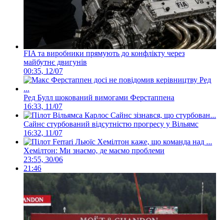
FIA та виробники прямують до конфлікту через
майбутнє двигунів
00:35, 12/07
Ред Булл шокований вимогами Ферстаппена
16:33, 11/07
Сайнс стурбований відсутністю прогресу у Вільямс
16:32, 11/07
Хемілтон: Ми знаємо, де маємо проблеми
23:55, 30/06
21:46