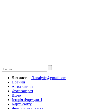
Для листів:
f1analytic@gmail.com
Новини
Автоновини
Фотогалерея
Відео
Історія Формули-1
Карта сайту
Чемпіонська гонка