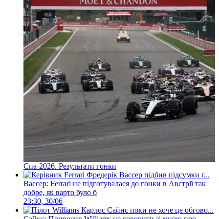
Спа-2026. Результати гонки
Вассер: Ferrari не підготувалася до гонки в Австрії так
добре, як варто було б
23:30, 30/06
Сайнс: Попросив Williams не говорити зі мною про