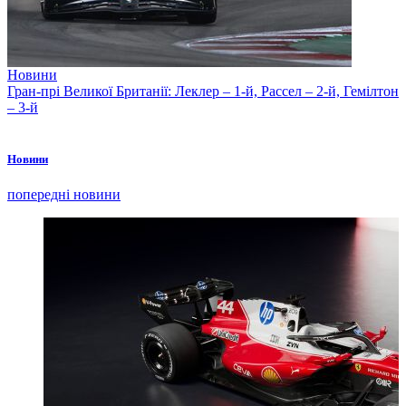
Новини
Гран-прі Великої Британії: Леклер – 1-й, Рассел – 2-й, Гемілтон
– 3-й
Новини
попередні новини