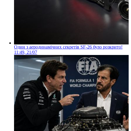
Один з аеродинамічних секретів SF-26 було розкрито!
11:49, 21/07