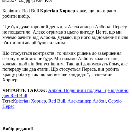
Керівник Red Bull
Крістіан Хорнер
каже, що поки рано
робити вибір.
"Це був дуже хороший день для Александера Албона. Пересу
не пощастило, Алекс отримав з цього вигоду. Це те, що ми
хочемо бачити від Албона. Думаю, що його відновлення після
п'ятничної аварії було сильним.
Що стосується контрактів, то ніяких рішень до завершення
сезону прийнято не буде. Ми надамо Албону кожен шанс,
хочемо, щоб він був успішним. Такі дні допоможуть йому, але
попереду ще два етапи. Що стосується Переса, він робить
кращу роботу, так що він все ще кандидат", - запевнив
Хорнер.
ЧИТАЙТЕ ТАКОЖ:
Албон: Подвійний подіум - це відмінно
для Red Bull
Теги:
Крістіан Хорнер
,
Red Bull
,
Александер Албон
,
Серхіо
Перес
Вибір редакції