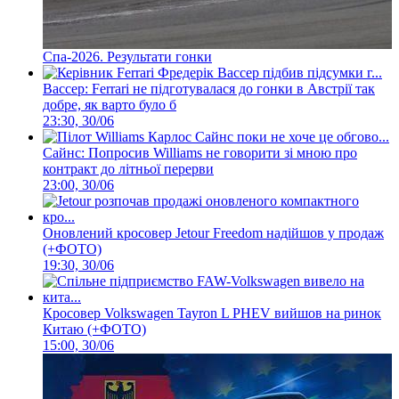
Спа-2026. Результати гонки
Вассер: Ferrari не підготувалася до гонки в Австрії так
добре, як варто було б
23:30, 30/06
Сайнс: Попросив Williams не говорити зі мною про
контракт до літньої перерви
23:00, 30/06
Оновлений кросовер Jetour Freedom надійшов у продаж
(+ФОТО)
19:30, 30/06
Кросовер Volkswagen Tayron L PHEV вийшов на ринок
Китаю (+ФОТО)
15:00, 30/06