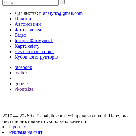
Для листів:
f1analytic@gmail.com
Новини
Автоновини
Фотогалерея
Відео
Історія Формули-1
Карта сайту
Чемпіонська гонка
Кубок конструкторів
facebook
twitter
google
vkontakte
2010 — 2026 ©
F1analytic.com.
Усi права захищенi. Передрук
без гіперпосилання суворо заборонений
Про нас
Реклама на сайті