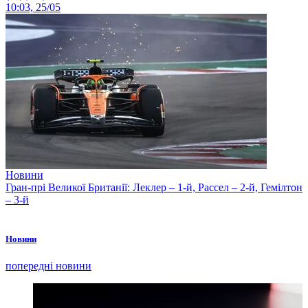
10:03, 25/05
Новини
Гран-прі Великої Британії: Леклер – 1-й, Рассел – 2-й, Гемілтон
– 3-й
Новини
попередні новини