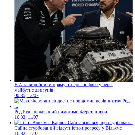
FIA та виробники прямують до конфлікту через
майбутнє двигунів
00:35, 12/07
Ред Булл шокований вимогами Ферстаппена
16:33, 11/07
Сайнс стурбований відсутністю прогресу у Вільямс
16:32, 11/07