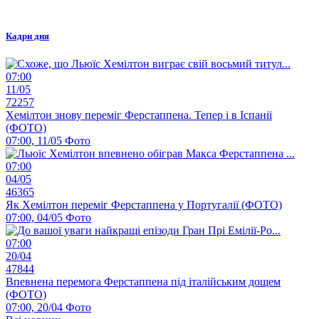
Кадри дня
07:00
11/05
72257
Хемілтон знову переміг Ферстаппена. Тепер і в Іспанії
(ФОТО)
07:00, 11/05
Фото
07:00
04/05
46365
Як Хемілтон переміг Ферстаппена у Португалії (ФОТО)
07:00, 04/05
Фото
07:00
20/04
47844
Впевнена перемога Ферстаппена під італійським дощем
(ФОТО)
07:00, 20/04
Фото