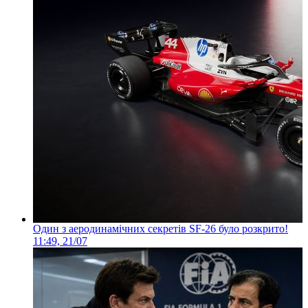
Один з аеродинамічних секретів SF-26 було розкрито!
11:49, 21/07