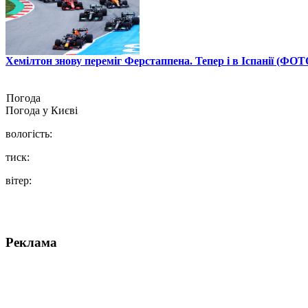
Хемілтон знову переміг Ферстаппена. Тепер і в Іспанії (ФОТ
Погода
Погода у
Києві
вологість:
тиск:
вітер:
Реклама