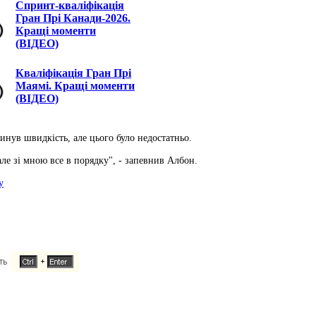
Спринт-кваліфікація
Гран Прі Канади-2026.
Кращі моменти
(ВІДЕО)
Кваліфікація Гран Прі
Маямі. Кращі моменти
(ВІДЕО)
инув швидкість, але цього було недостатньо.
ле зі мною все в порядку", - запевнив Албон.
у