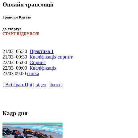
Онлайн трансляції
Гран-прі Китаю
до старту:
СТАРТ ВІДБУВСЯ!
21/03 05:30
Практика 1
21/03 09:30
Кваліфікація спринт
22/03 05:00
Спринт
22/03 09:00
Кваліфікація
23/03 09:00
гонка
[
Всі Гран-Прі
|
відео
|
фото
]
Кадр дня