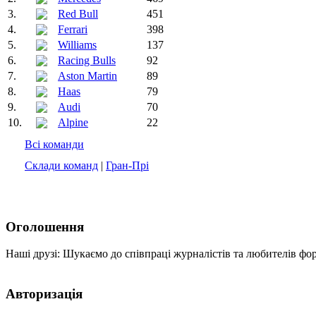
3.
Red Bull
451
4.
Ferrari
398
5.
Williams
137
6.
Racing Bulls
92
7.
Aston Martin
89
8.
Haas
79
9.
Audi
70
10.
Alpine
22
Всі команди
Склади команд
|
Гран-Прі
Оголошення
Наші друзі: Шукаємо до співпраці журналістів та любителів фо
Авторизація