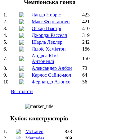
Чемпіонська гонка
1.
Ландо Норріс
423
2.
Макс Ферстаппен
421
3.
Оскар Піастрі
410
4.
Джордж Расселл
319
5.
Шарль Леклер
242
6.
Льюїс Хемілтон
156
Андреа Кімі
7.
150
Антонеллі
8.
Александер Албон
73
9.
Карлос Сайнс-мол
64
10.
Фернандо Алонсо
56
Всі пілоти
Кубок конструкторів
1.
McLaren
833
2.
Mercedes
469