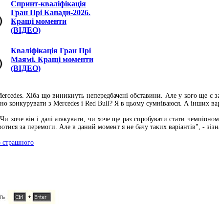
Спринт-кваліфікація
Гран Прі Канади-2026.
Кращі моменти
(ВІДЕО)
Кваліфікація Гран Прі
Маямі. Кращі моменти
(ВІДЕО)
ercedes. Хіба що виникнуть непередбачені обставини. Але у кого ще є за
но конкурувати з Mercedes і Red Bull? Я в цьому сумніваюся. А інших вар
 Чи хоче він і далі атакувати, чи хоче ще раз спробувати стати чемпіон
тися за перемоги. Але в даний момент я не бачу таких варіантів", - зізн
о страшного