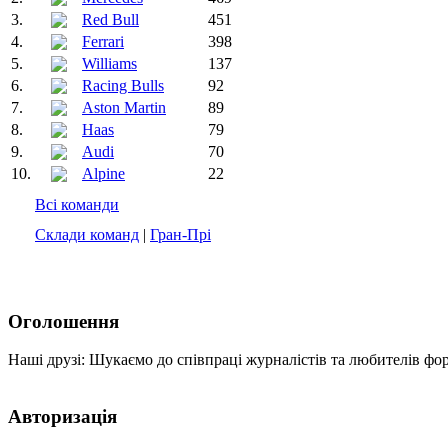
3.
Red Bull
451
4.
Ferrari
398
5.
Williams
137
6.
Racing Bulls
92
7.
Aston Martin
89
8.
Haas
79
9.
Audi
70
10.
Alpine
22
Всі команди
Склади команд
|
Гран-Прі
Оголошення
Наші друзі: Шукаємо до співпраці журналістів та любителів фо
Авторизація