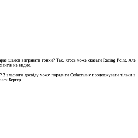
раз шанси вигравати гонки? Так, хтось може сказати Racing Point. Але
іантів не видно.
ом? З власного досвіду можу порадити Себастьяну продовжувати тільки в
ався Бергер.