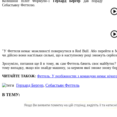
Колишній пілот Формули-1
Герхард Бергер
дав пораду
Себастьяну Феттелю.
"У Феттеля немає можливості повернутися в Red Bull. Або перейти в M
чи дійсно вони настільки сильні, що в наступному році зможуть серйоз
Зрозуміло, питання ще й в тому, як сам Феттель бачить своє майбутнє?
тому випадку, якщо він знайде машину, за кермом якої зможе знову боро
ЧИТАЙТЕ ТАКОЖ:
Феттель: У розбіжностях з командою немає нічог
Герхард Бергер
,
Себастьян Феттель
В ТЕМУ: