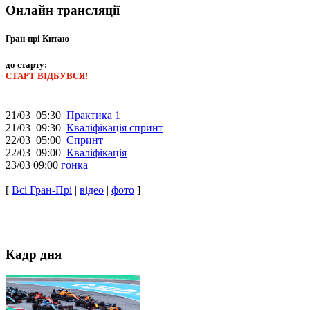
Онлайн трансляції
Гран-прі Китаю
до старту:
СТАРТ ВІДБУВСЯ!
21/03 05:30
Практика 1
21/03 09:30
Кваліфікація спринт
22/03 05:00
Спринт
22/03 09:00
Кваліфікація
23/03 09:00
гонка
[
Всі Гран-Прі
|
відео
|
фото
]
Кадр дня