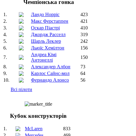
Чемпіонська гонка
1.
Ландо Норріс
423
2.
Макс Ферстаппен
421
3.
Оскар Піастрі
410
4.
Джордж Расселл
319
5.
Шарль Леклер
242
6.
Льюїс Хемілтон
156
Андреа Кімі
7.
150
Антонеллі
8.
Александер Албон
73
9.
Карлос Сайнс-мол
64
10.
Фернандо Алонсо
56
Всі пілоти
Кубок конструкторів
1.
McLaren
833
2.
Mercedes
469