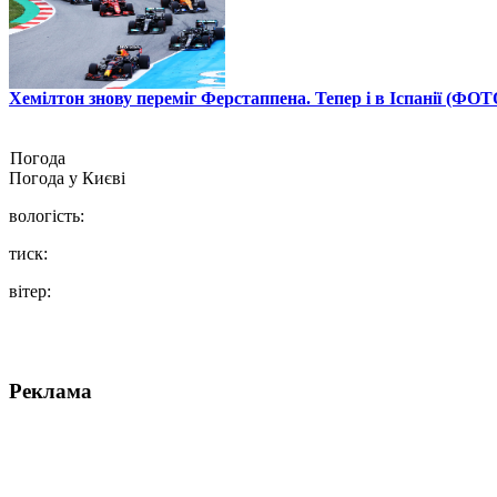
Хемілтон знову переміг Ферстаппена. Тепер і в Іспанії (ФОТ
Погода
Погода у
Києві
вологість:
тиск:
вітер:
Реклама