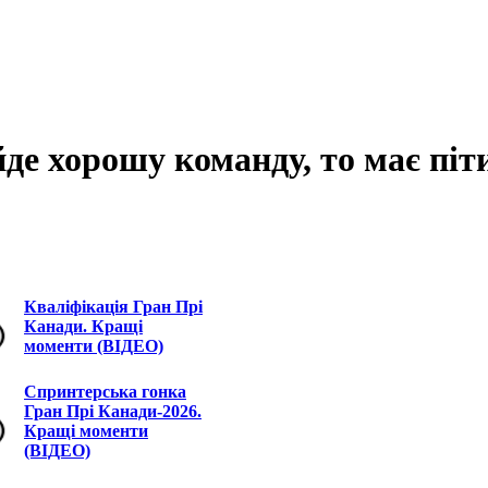
де хорошу команду, то має піт
Кваліфікація Гран Прі
Канади. Кращі
моменти (ВІДЕО)
Спринтерська гонка
Гран Прі Канади-2026.
Кращі моменти
(ВІДЕО)