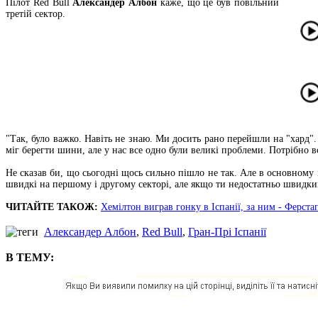
Пілот Red Bull
Александер Албон
каже, що це був повільний
третій сектор.
"Так, було важко. Навіть не знаю. Ми досить рано перейшли на "хард".
міг берегти шини, але у нас все одно були великі проблеми. Потрібно в
Не сказав би, що сьогодні щось сильно пішло не так. Але в основному 
швидкі на першому і другому секторі, але якщо ти недостатньо швидкий
ЧИТАЙТЕ ТАКОЖ:
Хемілтон виграв гонку в Іспанії, за ним - Ферста
Александер Албон
,
Red Bull
,
Гран-Прі Іспанії
В ТЕМУ: