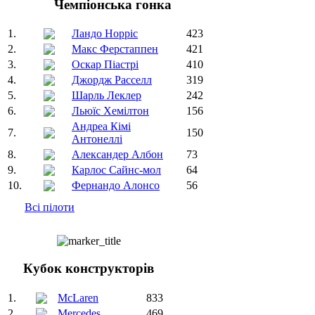
Чемпіонська гонка
1.
Ландо Норріс
423
2.
Макс Ферстаппен
421
3.
Оскар Піастрі
410
4.
Джордж Расселл
319
5.
Шарль Леклер
242
6.
Льюїс Хемілтон
156
Андреа Кімі
7.
150
Антонеллі
8.
Александер Албон
73
9.
Карлос Сайнс-мол
64
10.
Фернандо Алонсо
56
Всі пілоти
Кубок конструкторів
1.
McLaren
833
2.
Mercedes
469