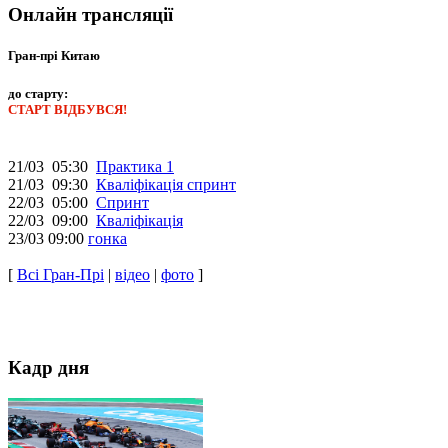
Онлайн трансляції
Гран-прі Китаю
до старту:
СТАРТ ВІДБУВСЯ!
21/03 05:30
Практика 1
21/03 09:30
Кваліфікація спринт
22/03 05:00
Спринт
22/03 09:00
Кваліфікація
23/03 09:00
гонка
[
Всі Гран-Прі
|
відео
|
фото
]
Кадр дня