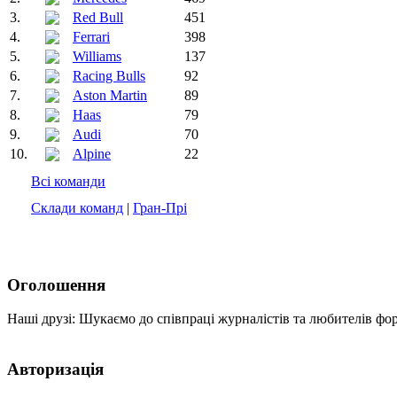
3.
Red Bull
451
4.
Ferrari
398
5.
Williams
137
6.
Racing Bulls
92
7.
Aston Martin
89
8.
Haas
79
9.
Audi
70
10.
Alpine
22
Всі команди
Склади команд
|
Гран-Прі
Оголошення
Наші друзі: Шукаємо до співпраці журналістів та любителів фо
Авторизація