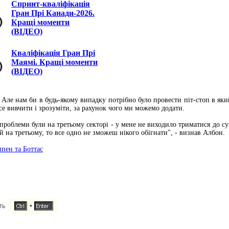
Спринт-кваліфікація
Гран Прі Канади-2026.
Кращі моменти
(ВІДЕО)
Кваліфікація Гран Прі
Маямі. Кращі моменти
(ВІДЕО)
 Але нам би в будь-якому випадку потрібно було провести піт-стоп в який
се вивчити і зрозуміти, за рахунок чого ми можемо додати.
проблеми були на третьому секторі - у мене не виходило триматися до суп
 на третьому, то все одно не зможеш нікого обігнати", - визнав Албон.
ппен та Боттас