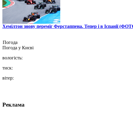
Хемілтон знову переміг Ферстаппена. Тепер і в Іспанії (ФОТ
Погода
Погода у
Києві
вологість:
тиск:
вітер:
Реклама