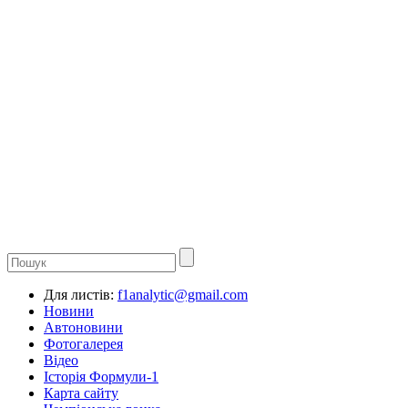
Для листів:
f1analytic@gmail.com
Новини
Автоновини
Фотогалерея
Відео
Історія Формули-1
Карта сайту