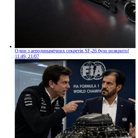
Один з аеродинамічних секретів SF-26 було розкрито!
11:49, 21/07