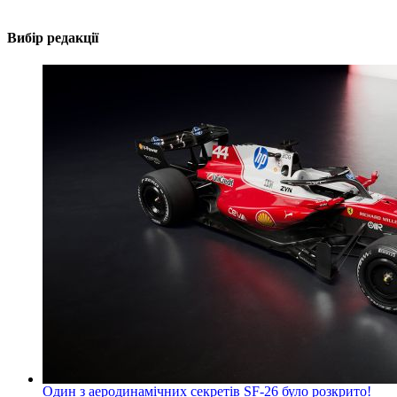
Вибір редакції
Один з аеродинамічних секретів SF-26 було розкрито!