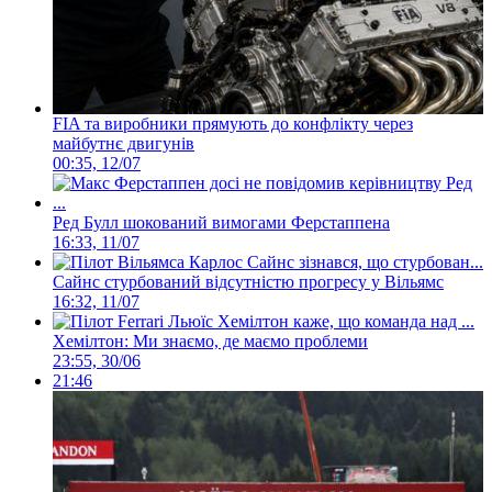
FIA та виробники прямують до конфлікту через
майбутнє двигунів
00:35, 12/07
Ред Булл шокований вимогами Ферстаппена
16:33, 11/07
Сайнс стурбований відсутністю прогресу у Вільямс
16:32, 11/07
Хемілтон: Ми знаємо, де маємо проблеми
23:55, 30/06
21:46