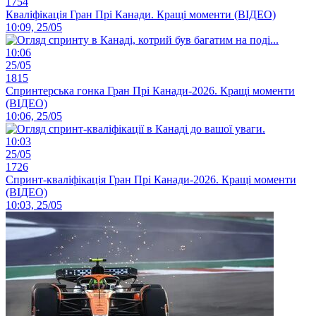
1754
Кваліфікація Гран Прі Канади. Кращі моменти (ВІДЕО)
10:09, 25/05
10:06
25/05
1815
Спринтерська гонка Гран Прі Канади-2026. Кращі моменти
(ВІДЕО)
10:06, 25/05
10:03
25/05
1726
Спринт-кваліфікація Гран Прі Канади-2026. Кращі моменти
(ВІДЕО)
10:03, 25/05