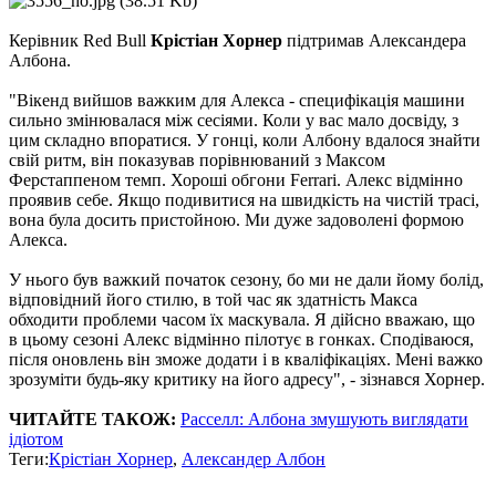
Керівник Red Bull
Крістіан Хорнер
підтримав Александера
Албона.
"Вікенд вийшов важким для Алекса - специфікація машини
сильно змінювалася між сесіями. Коли у вас мало досвіду, з
цим складно впоратися. У гонці, коли Албону вдалося знайти
свій ритм, він показував порівнюваний з Максом
Ферстаппеном темп. Хороші обгони Ferrari. Алекс відмінно
проявив себе. Якщо подивитися на швидкість на чистій трасі,
вона була досить пристойною. Ми дуже задоволені формою
Алекса.
У нього був важкий початок сезону, бо ми не дали йому болід,
відповідний його стилю, в той час як здатність Макса
обходити проблеми часом їх маскувала. Я дійсно вважаю, що
в цьому сезоні Алекс відмінно пілотує в гонках. Сподіваюся,
після оновлень він зможе додати і в кваліфікаціях. Мені важко
зрозуміти будь-яку критику на його адресу", - зізнався Хорнер.
ЧИТАЙТЕ ТАКОЖ:
Расселл: Албона змушують виглядати
ідіотом
Теги:
Крістіан Хорнер
,
Александер Албон