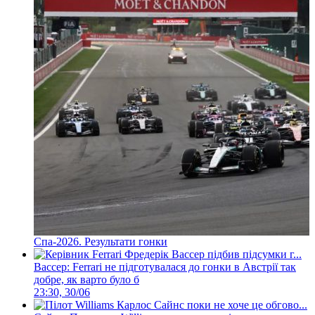
Спа-2026. Результати гонки
Вассер: Ferrari не підготувалася до гонки в Австрії так
добре, як варто було б
23:30, 30/06