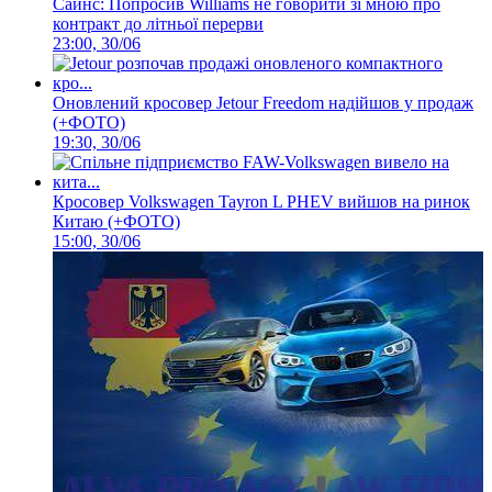
Сайнс: Попросив Williams не говорити зі мною про
контракт до літньої перерви
23:00, 30/06
Оновлений кросовер Jetour Freedom надійшов у продаж
(+ФОТО)
19:30, 30/06
Кросовер Volkswagen Tayron L PHEV вийшов на ринок
Китаю (+ФОТО)
15:00, 30/06