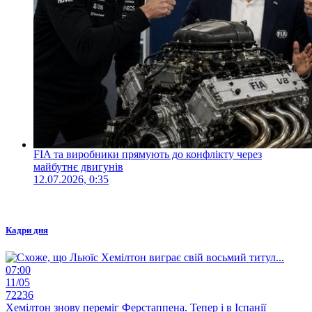
FIA та виробники прямують до конфлікту через
майбутнє двигунів
12.07.2026, 0:35
Кадри дня
07:00
11/05
72236
Хемілтон знову переміг Ферстаппена. Тепер і в Іспанії