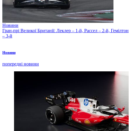
Новини
Гран-прі Великої Британії: Леклер – 1-й, Рассел – 2-й, Гемілтон
– 3-й
Новини
попередні новини