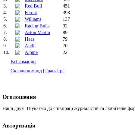
3.
Red Bull
451
4.
Ferrari
398
5.
Williams
137
6.
Racing Bulls
92
7.
Aston Martin
89
8.
Haas
79
9.
Audi
70
10.
Alpine
22
Всі команди
Склади команд
|
Гран-Прі
Оголошення
Наші друзі: Шукаємо до співпраці журналістів та любителів фо
Авторизація