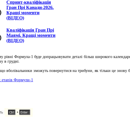
Спринт-кваліфікація
Гран Прі Канади-2026.
Кращі моменти
(ВІДЕО)
Кваліфікація Гран Прі
Маямі. Кращі моменти
(ВІДЕО)
у рівні Формула-1 буде допрацьовувати деталі більш широкого календаря
у в грудні.
 що вболівальники зможуть повернутися на трибуни, як тільки це знову бу
х етапів Формули-1