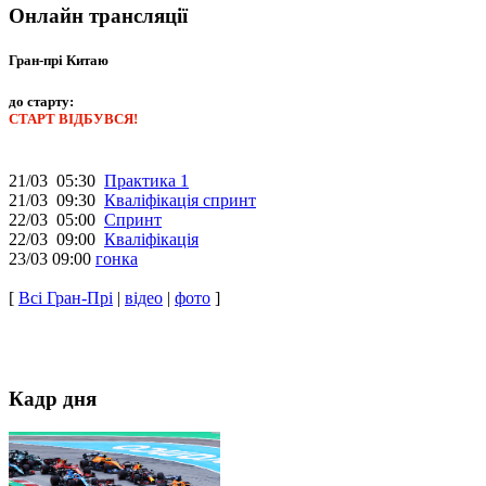
Онлайн трансляції
Гран-прі Китаю
до старту:
СТАРТ ВІДБУВСЯ!
21/03 05:30
Практика 1
21/03 09:30
Кваліфікація спринт
22/03 05:00
Спринт
22/03 09:00
Кваліфікація
23/03 09:00
гонка
[
Всі Гран-Прі
|
відео
|
фото
]
Кадр дня