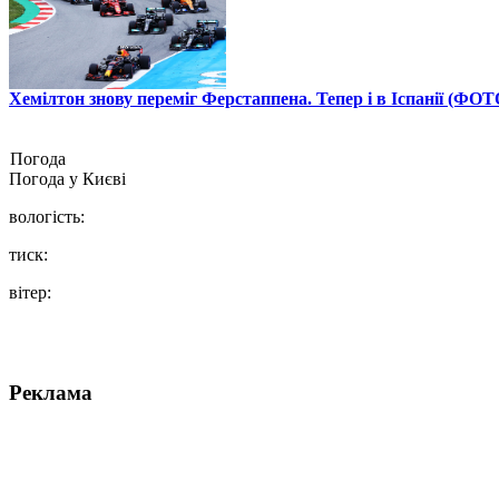
Хемілтон знову переміг Ферстаппена. Тепер і в Іспанії (ФОТ
Погода
Погода у
Києві
вологість:
тиск:
вітер:
Реклама