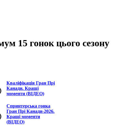
мум 15 гонок цього сезону
Кваліфікація Гран Прі
Канади. Кращі
моменти (ВІДЕО)
Спринтерська гонка
Гран Прі Канади-2026.
Кращі моменти
(ВІДЕО)