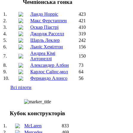
Чемпіонська гонка
1.
Ландо Норріс
423
2.
Макс Ферстаппен
421
3.
Оскар Піастрі
410
4.
Джордж Расселл
319
5.
Шарль Леклер
242
6.
Льюїс Хемілтон
156
Андреа Кімі
7.
150
Антонеллі
8.
Александер Албон
73
9.
Карлос Сайнс-мол
64
10.
Фернандо Алонсо
56
Всі пілоти
Кубок конструкторів
1.
McLaren
833
2.
Mercedes
469