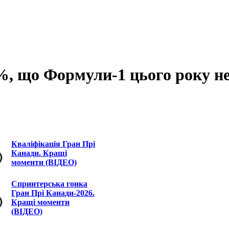
, що Формули-1 цього року не
Кваліфікація Гран Прі
Канади. Кращі
моменти (ВІДЕО)
Спринтерська гонка
Гран Прі Канади-2026.
Кращі моменти
(ВІДЕО)