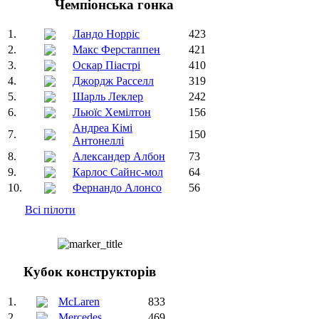
Чемпіонська гонка
1.
Ландо Норріс
423
2.
Макс Ферстаппен
421
3.
Оскар Піастрі
410
4.
Джордж Расселл
319
5.
Шарль Леклер
242
6.
Льюїс Хемілтон
156
Андреа Кімі
7.
150
Антонеллі
8.
Александер Албон
73
9.
Карлос Сайнс-мол
64
10.
Фернандо Алонсо
56
Всі пілоти
Кубок конструкторів
1.
McLaren
833
2.
Mercedes
469