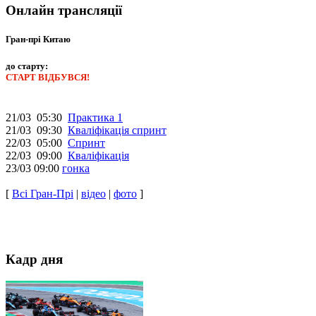
Онлайн трансляції
Гран-прі Китаю
до старту:
СТАРТ ВІДБУВСЯ!
21/03 05:30
Практика 1
21/03 09:30
Кваліфікація спринт
22/03 05:00
Спринт
22/03 09:00
Кваліфікація
23/03 09:00
гонка
[
Всі Гран-Прі
|
відео
|
фото
]
Кадр дня