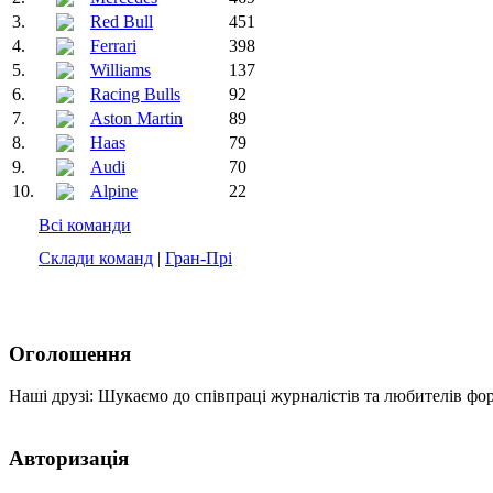
3.
Red Bull
451
4.
Ferrari
398
5.
Williams
137
6.
Racing Bulls
92
7.
Aston Martin
89
8.
Haas
79
9.
Audi
70
10.
Alpine
22
Всі команди
Склади команд
|
Гран-Прі
Оголошення
Наші друзі: Шукаємо до співпраці журналістів та любителів фо
Авторизація