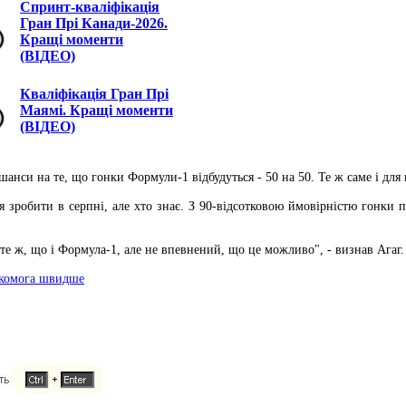
Спринт-кваліфікація
Гран Прі Канади-2026.
Кращі моменти
(ВІДЕО)
Кваліфікація Гран Прі
Маямі. Кращі моменти
(ВІДЕО)
анси на те, що гонки Формули-1 відбудуться - 50 на 50. Те ж саме і для 
я зробити в серпні, але хто знає. З 90-відсотковою ймовірністю гонки п
те ж, що і Формула-1, але не впевнений, що це можливо", - визнав Агаг.
якомога швидше