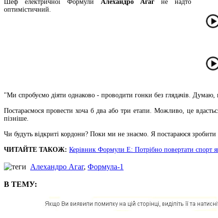
Шеф електричної Формули
Алехандро Агаг
не надто
оптимістичний.
"Ми спробуємо діяти однаково - проводити гонки без глядачів. Думаю, ш
Постараємося провести хоча б два або три етапи. Можливо, це вдастьс
пізніше.
Чи будуть відкриті кордони? Поки ми не знаємо. Я постараюся зробити 
ЧИТАЙТЕ ТАКОЖ:
Керівник Формули Е: Потрібно повертати спорт 
Алехандро Агаг
,
Формула-1
В ТЕМУ: