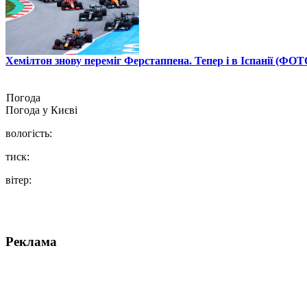
Хемілтон знову переміг Ферстаппена. Тепер і в Іспанії (ФОТ
Погода
Погода у
Києві
вологість:
тиск:
вітер:
Реклама