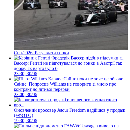
Спа-2026. Результати гонки
Вассер: Ferrari не підготувалася до гонки в Австрії так
добре, як варто було б
23:30, 30/06
Сайнс: Попросив Williams не говорити зі мною про
контракт до літньої перерви
23:00, 30/06
Оновлений кросовер Jetour Freedom надійшов у продаж
(+ФОТО)
19:30, 30/06