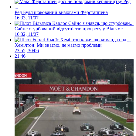
Ред Булл шокований вимогами Ферстаппена
16:33, 11/07
Сайнс стурбований відсутністю прогресу у Вільямс
16:32, 11/07
Хемілтон: Ми знаємо, де маємо проблеми
23:55, 30/06
21:46