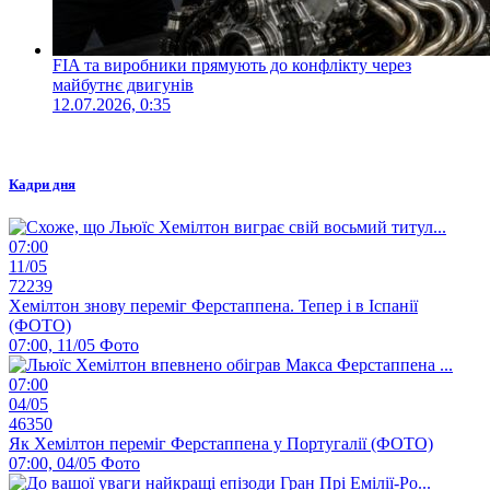
FIA та виробники прямують до конфлікту через
майбутнє двигунів
12.07.2026, 0:35
Кадри дня
07:00
11/05
72239
Хемілтон знову переміг Ферстаппена. Тепер і в Іспанії
(ФОТО)
07:00, 11/05
Фото
07:00
04/05
46350
Як Хемілтон переміг Ферстаппена у Португалії (ФОТО)
07:00, 04/05
Фото