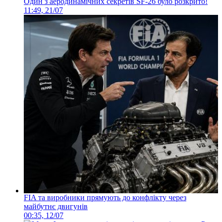
Один з аеродинамічних секретів SF-26 було розкрито!
11:49, 21/07
FIA та виробники прямують до конфлікту через
майбутнє двигунів
00:35, 12/07