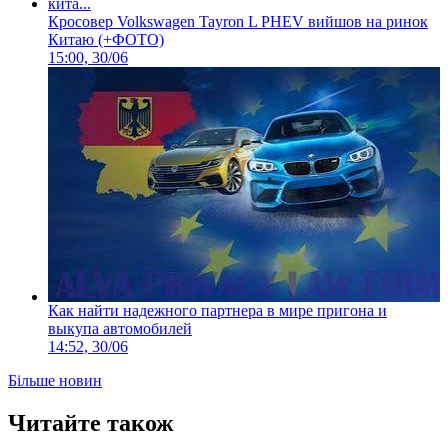
Кросовер Volkswagen Tayron L PHEV вийшов на ринок
Китаю (+ФОТО)
15:00, 30/06
Как найти надежного партнера в мире пригона и
выкупа автомобилей
14:52, 30/06
Більше новин
Читайте також