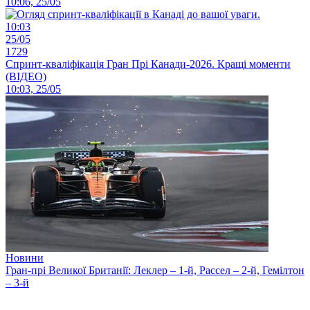
10:06, 25/05
10:03
25/05
1729
Спринт-кваліфікація Гран Прі Канади-2026. Кращі моменти
(ВІДЕО)
10:03, 25/05
Новини
Гран-прі Великої Британії: Леклер – 1-й, Рассел – 2-й, Гемілтон
– 3-й