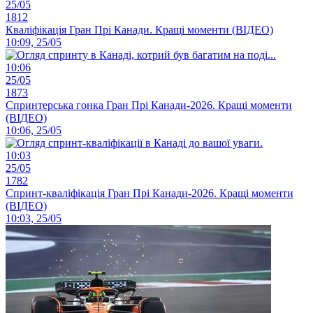
25/05
1812
Кваліфікація Гран Прі Канади. Кращі моменти (ВІДЕО)
10:09, 25/05
10:06
25/05
1873
Спринтерська гонка Гран Прі Канади-2026. Кращі моменти
(ВІДЕО)
10:06, 25/05
10:03
25/05
1782
Спринт-кваліфікація Гран Прі Канади-2026. Кращі моменти
(ВІДЕО)
10:03, 25/05