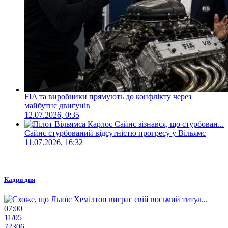
FIA та виробники прямують до конфлікту через
майбутнє двигунів
12.07.2026, 0:35
Сайнс стурбований відсутністю прогресу у Вільямс
11.07.2026, 16:32
Кадри дня
07:00
11/05
72306