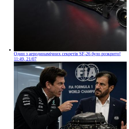
Один з аеродинамічних секретів SF-26 було розкрито!
11:49, 21/07