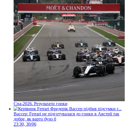
Спа-2026. Результати гонки
Вассер: Ferrari не підготувалася до гонки в Австрії так
добре, як варто було б
23:30, 30/06