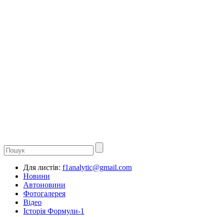
Для листів:
f1analytic@gmail.com
Новини
Автоновини
Фотогалерея
Відео
Історія Формули-1