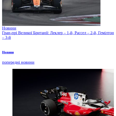
Новини
Гран-прі Великої Британії: Леклер – 1-й, Рассел – 2-й, Гемілтон
– 3-й
Новини
попередні новини