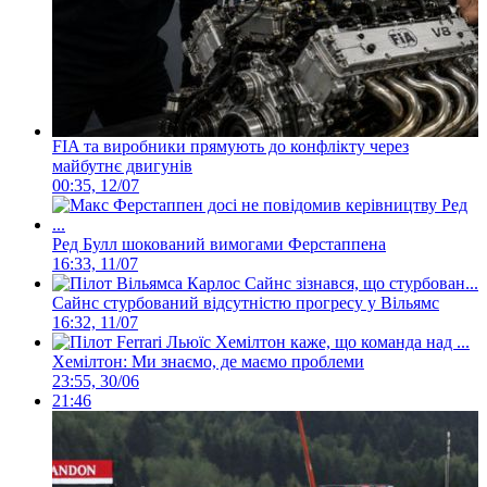
FIA та виробники прямують до конфлікту через
майбутнє двигунів
00:35, 12/07
Ред Булл шокований вимогами Ферстаппена
16:33, 11/07
Сайнс стурбований відсутністю прогресу у Вільямс
16:32, 11/07
Хемілтон: Ми знаємо, де маємо проблеми
23:55, 30/06
21:46