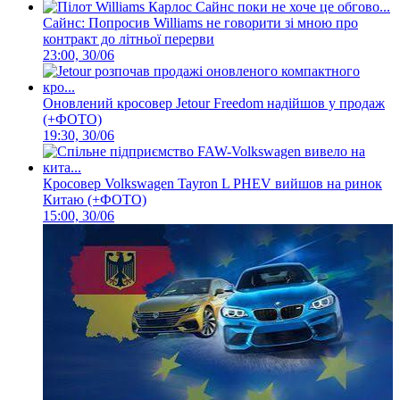
Сайнс: Попросив Williams не говорити зі мною про
контракт до літньої перерви
23:00, 30/06
Оновлений кросовер Jetour Freedom надійшов у продаж
(+ФОТО)
19:30, 30/06
Кросовер Volkswagen Tayron L PHEV вийшов на ринок
Китаю (+ФОТО)
15:00, 30/06