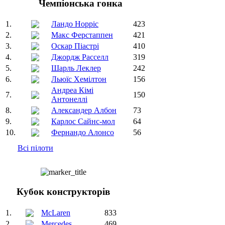
Чемпіонська гонка
1.
Ландо Норріс
423
2.
Макс Ферстаппен
421
3.
Оскар Піастрі
410
4.
Джордж Расселл
319
5.
Шарль Леклер
242
6.
Льюїс Хемілтон
156
Андреа Кімі
7.
150
Антонеллі
8.
Александер Албон
73
9.
Карлос Сайнс-мол
64
10.
Фернандо Алонсо
56
Всі пілоти
Кубок конструкторів
1.
McLaren
833
2.
Mercedes
469