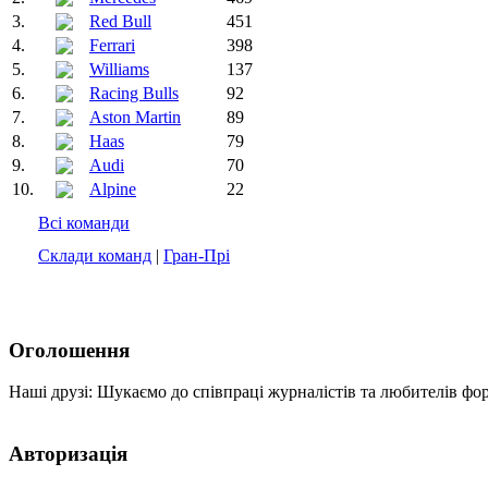
3.
Red Bull
451
4.
Ferrari
398
5.
Williams
137
6.
Racing Bulls
92
7.
Aston Martin
89
8.
Haas
79
9.
Audi
70
10.
Alpine
22
Всі команди
Склади команд
|
Гран-Прі
Оголошення
Наші друзі: Шукаємо до співпраці журналістів та любителів фо
Авторизація