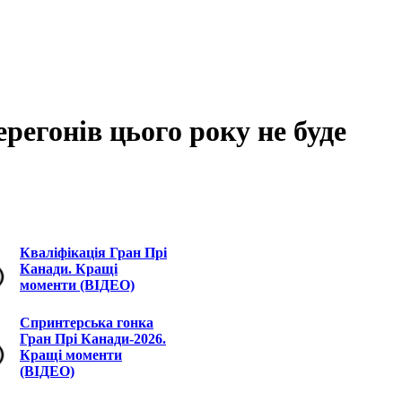
регонів цього року не буде
Кваліфікація Гран Прі
Канади. Кращі
моменти (ВІДЕО)
Спринтерська гонка
Гран Прі Канади-2026.
Кращі моменти
(ВІДЕО)