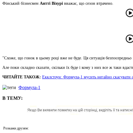
Фінський бізнесмен
Антті Віхурі
вважає, що сезон втрачено.
"Схоже, що гонок в цьому році вже не буде. Ця ситуація безпосередньо
Але поки складно сказати, скільки їх буде і кому з них все ж таки вдас
ЧИТАЙТЕ ТАКОЖ:
Екклстоун: Формула-1 мусить негайно скасувати 
Формула-1
В ТЕМУ:
Розкажи друзям: