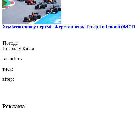
Хемілтон знову переміг Ферстаппена. Тепер і в Іспанії (ФОТ
Погода
Погода у
Києві
вологість:
тиск:
вітер:
Реклама