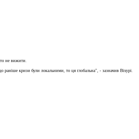
сто не вижити.
що раніше кризи були локальними, то ця глобальна", - зазначив Віхурі.