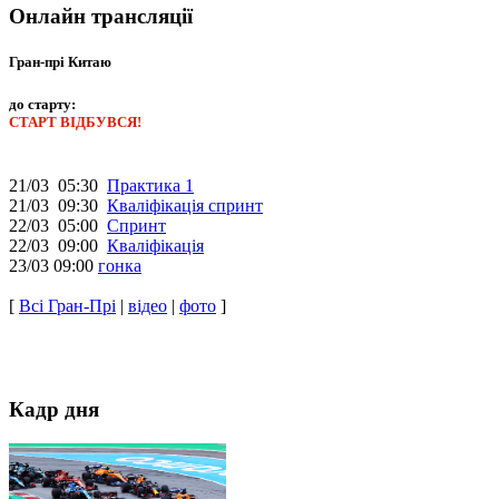
Онлайн трансляції
Гран-прі Китаю
до старту:
СТАРТ ВІДБУВСЯ!
21/03 05:30
Практика 1
21/03 09:30
Кваліфікація спринт
22/03 05:00
Спринт
22/03 09:00
Кваліфікація
23/03 09:00
гонка
[
Всі Гран-Прі
|
відео
|
фото
]
Кадр дня