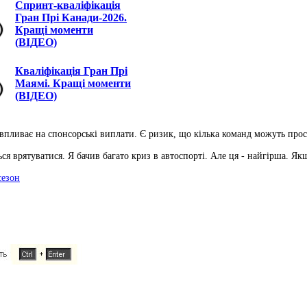
Спринт-кваліфікація
Гран Прі Канади-2026.
Кращі моменти
(ВІДЕО)
Кваліфікація Гран Прі
Маямі. Кращі моменти
(ВІДЕО)
 впливає на спонсорські виплати. Є ризик, що кілька команд можуть про
ться врятуватися. Я бачив багато криз в автоспорті. Але ця - найгірша. Як
сезон