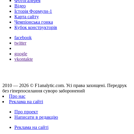
Фотогалерея
Відео
Історія Формули-1
Карта сайту
Чемпіонська гонка
Кубок конструкторів
facebook
twitter
google
vkontakte
2010 — 2026 ©
F1analytic.com.
Усi права захищенi. Передрук
без гіперпосилання суворо заборонений
Про нас
Реклама на сайті
Про проект
Написати в редакцію
Реклама на сайті