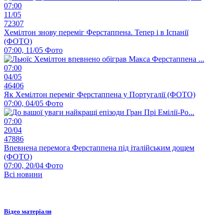
07:00
11/05
72307
Хемілтон знову переміг Ферстаппена. Тепер і в Іспанії
(ФОТО)
07:00, 11/05
Фото
07:00
04/05
46406
Як Хемілтон переміг Ферстаппена у Португалії (ФОТО)
07:00, 04/05
Фото
07:00
20/04
47886
Впевнена перемога Ферстаппена під італійським дощем
(ФОТО)
07:00, 20/04
Фото
Всі новини
Відео матеріали