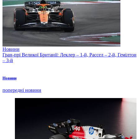
Новини
Гран-прі Великої Британії: Леклер – 1-й, Рассел – 2-й, Гемілтон
– 3-й
Новини
попередні новини