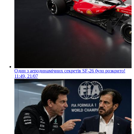
Один з аеродинамічних секретів SF-26 було розкрито!
11:49, 21/07