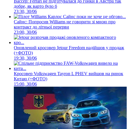
Вассер: Ferrari не підготувалася до гонки в Австрії так
добре, як варто було б
23:30, 30/06
Сайнс: Попросив Williams не говорити зі мною про
контракт до літньої перерви
23:00, 30/06
Оновлений кросовер Jetour Freedom надійшов у продаж
(+ФОТО)
19:30, 30/06
Кросовер Volkswagen Tayron L PHEV вийшов на ринок
Китаю (+ФОТО)
15:00, 30/06