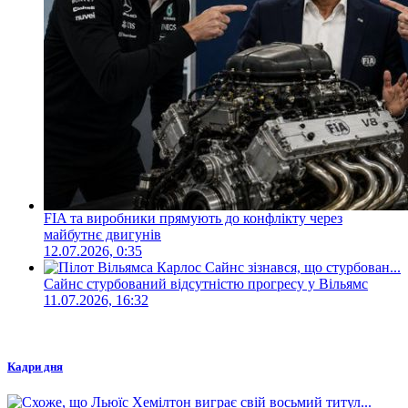
FIA та виробники прямують до конфлікту через
майбутнє двигунів
12.07.2026, 0:35
Сайнс стурбований відсутністю прогресу у Вільямс
11.07.2026, 16:32
Кадри дня