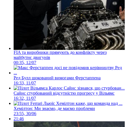
FIA та виробники прямують до конфлікту через
майбутнє двигунів
00:35, 12/07
Ред Булл шокований вимогами Ферстаппена
16:33, 11/07
Сайнс стурбований відсутністю прогресу у Вільямс
16:32, 11/07
Хемілтон: Ми знаємо, де маємо проблеми
23:55, 30/06
21:46