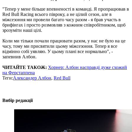
"Тепер у мене більше впевненості в команді. Я пропрацював в
Red Bull Racing всього півроку, а не цілий сезон, але в
міжсезоння ми провели багато часу разом - я брав участь в
брифінгах і просто розмовляв з кожним співробітником, щоб
зрозуміти наші цілі.
Коли ми тільки почали працювати разом, у нас не було на це
часу, тому ми присвятили цьому міжсезоння. Тепер я все
відмінно собі уявляю. У цьому плані все нормально", -
запевнив Албон.
ЧИТАЙТЕ ТАКОЖ:
Хорнер: Албон насправді дуже схожий
на Ферстаппена
Теги:
Александер Албон
,
Red Bull
Вибір редакції