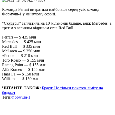
Команда Ferrari витратила найбільше серед усіх команд
Формули-1 у минулому сезоні.
"Скудерія" заплатила на 10 мільйонів більше, аніж Mercedes, а
третім з великим відривом став Red Bull.
Ferrari — $ 435 млн
Mercedes — $ 425 млн
Red Bull — $ 335 млн
McLaren — $ 250 млн
«Рено» — $ 210 млн
Toro Rosso — $ 155 млн
Racing Point — $ 155 млн
Alfa Romeo — $ 155 млн
Haas F1 — $ 150 млн
Williams — $ 150 млн
ЧИТАЙТЕ ТАКОЖ:
Браун: Це тільки початок ліміту на
бюджет
Теги:
Формула-1