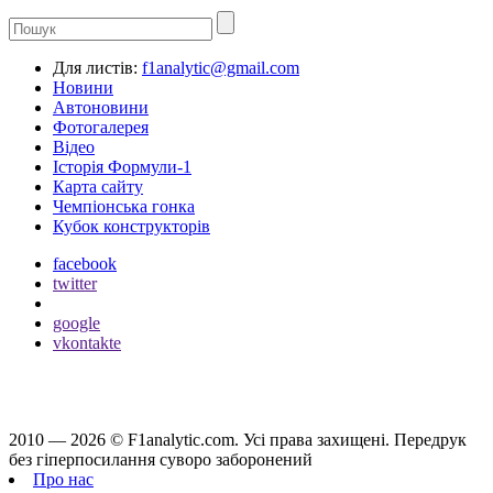
Для листів:
f1analytic@gmail.com
Новини
Автоновини
Фотогалерея
Відео
Історія Формули-1
Карта сайту
Чемпіонська гонка
Кубок конструкторів
facebook
twitter
google
vkontakte
2010 — 2026 ©
F1analytic.com.
Усi права захищенi. Передрук
без гіперпосилання суворо заборонений
Про нас