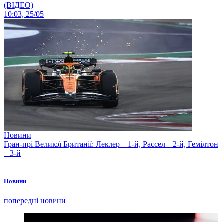
(ВІДЕО)
10:03, 25/05
Новини
Гран-прі Великої Британії: Леклер – 1-й, Рассел – 2-й, Гемілтон
– 3-й
Новини
попередні новини