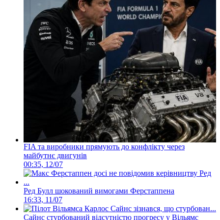
FIA та виробники прямують до конфлікту через
майбутнє двигунів
00:35, 12/07
Ред Булл шокований вимогами Ферстаппена
16:33, 11/07
Сайнс стурбований відсутністю прогресу у Вільямс