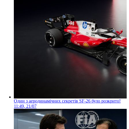
Один з аеродинамічних секретів SF-26 було розкрито!
11:49, 21/07