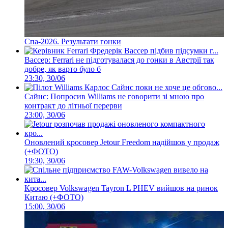
Спа-2026. Результати гонки
Вассер: Ferrari не підготувалася до гонки в Австрії так
добре, як варто було б
23:30, 30/06
Сайнс: Попросив Williams не говорити зі мною про
контракт до літньої перерви
23:00, 30/06
Оновлений кросовер Jetour Freedom надійшов у продаж
(+ФОТО)
19:30, 30/06
Кросовер Volkswagen Tayron L PHEV вийшов на ринок
Китаю (+ФОТО)
15:00, 30/06