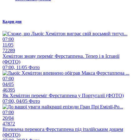
Кадри дня
07:00
11/05
72289
Хемілтон знову переміг Ферстаппена. Тепер і в Іспанії
(ФОТО)
07:00, 11/05
Фото
07:00
04/05
46395
Як Хемілтон переміг Ферстаппена у Португалії (ФОТО)
07:00, 04/05
Фото
07:00
20/04
47872
Впевнена перемога Ферстаппена під італійським дощем
(ФОТО)