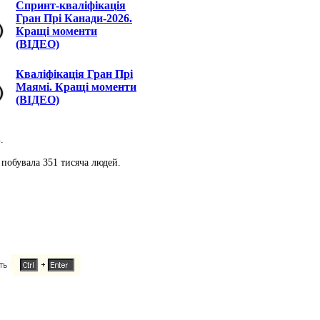
Спринт-кваліфікація
Гран Прі Канади-2026.
Кращі моменти
(ВІДЕО)
Кваліфікація Гран Прі
Маямі. Кращі моменти
(ВІДЕО)
.
 побувала 351 тисяча людей.