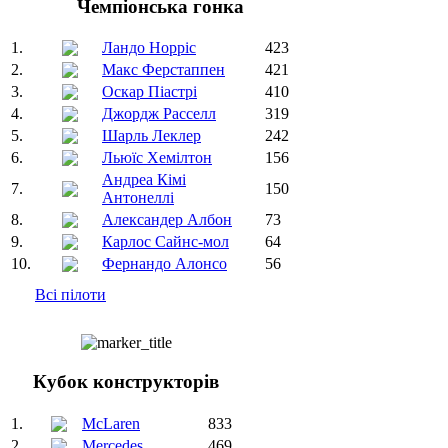
Чемпіонська гонка
1.
Ландо Норріс
423
2.
Макс Ферстаппен
421
3.
Оскар Піастрі
410
4.
Джордж Расселл
319
5.
Шарль Леклер
242
6.
Льюїс Хемілтон
156
Андреа Кімі
7.
150
Антонеллі
8.
Александер Албон
73
9.
Карлос Сайнс-мол
64
10.
Фернандо Алонсо
56
Всі пілоти
Кубок конструкторів
1.
McLaren
833
2.
Mercedes
469