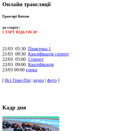
Онлайн трансляції
Гран-прі Китаю
до старту:
СТАРТ ВІДБУВСЯ!
21/03 05:30
Практика 1
21/03 09:30
Кваліфікація спринт
22/03 05:00
Спринт
22/03 09:00
Кваліфікація
23/03 09:00
гонка
[
Всі Гран-Прі
|
відео
|
фото
]
Кадр дня