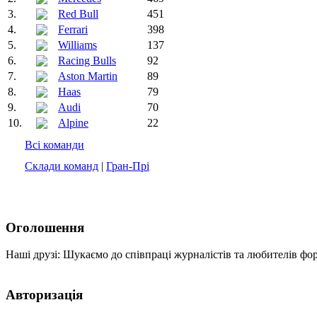
3.
Red Bull
451
4.
Ferrari
398
5.
Williams
137
6.
Racing Bulls
92
7.
Aston Martin
89
8.
Haas
79
9.
Audi
70
10.
Alpine
22
Всі команди
Склади команд
|
Гран-Прі
Оголошення
Наші друзі: Шукаємо до співпраці журналістів та любителів фо
Авторизація