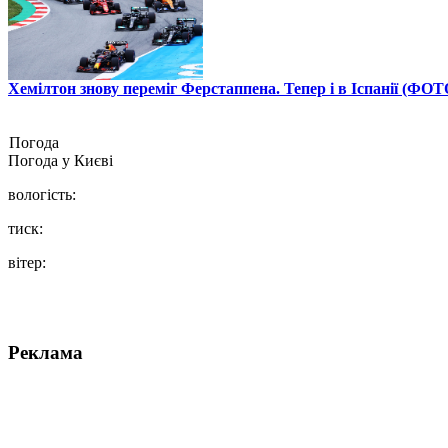
Хемілтон знову переміг Ферстаппена. Тепер і в Іспанії (ФОТ
Погода
Погода у
Києві
вологість:
тиск:
вітер:
Реклама