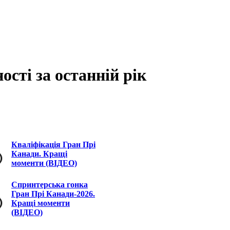
ості за останній рік
Кваліфікація Гран Прі
Канади. Кращі
моменти (ВІДЕО)
Спринтерська гонка
Гран Прі Канади-2026.
Кращі моменти
(ВІДЕО)