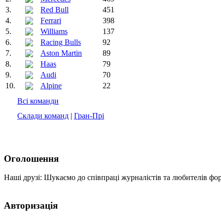
3.
Red Bull
451
4.
Ferrari
398
5.
Williams
137
6.
Racing Bulls
92
7.
Aston Martin
89
8.
Haas
79
9.
Audi
70
10.
Alpine
22
Всі команди
Склади команд
|
Гран-Прі
Оголошення
Наші друзі: Шукаємо до співпраці журналістів та любителів фо
Авторизація