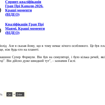
Спринт-кваліфікація
Гран Прі Канади-2026.
Кращі моменти
(ВІДЕО)
Кваліфікація Гран Прі
Маямі. Кращі моменти
(ВІДЕО)
 болід. Але я сказав йому, що в тому немає нічого особливого. Це був 
, ніж будь-хто на планеті.
машини Супер Формули. Він був на симуляторі, і було кілька речей, як
і". Він дійсно дуже швидкий тут", - зазначив Гаслі.