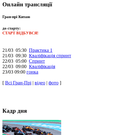
Онлайн трансляції
Гран-прі Китаю
до старту:
СТАРТ ВІДБУВСЯ!
21/03 05:30
Практика 1
21/03 09:30
Кваліфікація спринт
22/03 05:00
Спринт
22/03 09:00
Кваліфікація
23/03 09:00
гонка
[
Всі Гран-Прі
|
відео
|
фото
]
Кадр дня