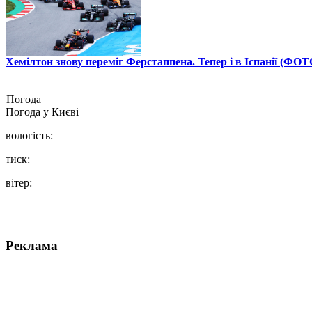
Хемілтон знову переміг Ферстаппена. Тепер і в Іспанії (ФОТ
Погода
Погода у
Києві
вологість:
тиск:
вітер:
Реклама