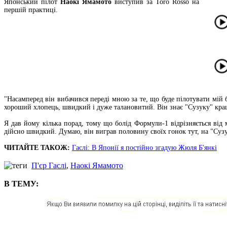
Японський пілот
Наокі Ямамото
виступив за Toro Rosso на
першій практиці.
"Насамперед він вибачився переді мною за те, що буде пілотувати мій
хороший хлопець, швидкий і дуже талановитий. Він знає "Сузуку" краще
Я дав йому кілька порад, тому що болід Формули-1 відрізняється від 
дійсно швидкий. Думаю, він виграв половину своїх гонок тут, на "Сузуц
ЧИТАЙТЕ ТАКОЖ:
Гаслі: В Японії я постійно згадую Жюля Б'янкі
П'єр Гаслі
,
Наокі Ямамото
В ТЕМУ: