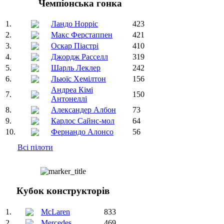
Чемпіонська гонка
1.
Ландо Норріс
423
2.
Макс Ферстаппен
421
3.
Оскар Піастрі
410
4.
Джордж Расселл
319
5.
Шарль Леклер
242
6.
Льюїс Хемілтон
156
Андреа Кімі
7.
150
Антонеллі
8.
Александер Албон
73
9.
Карлос Сайнс-мол
64
10.
Фернандо Алонсо
56
Всі пілоти
Кубок конструкторів
1.
McLaren
833
2.
Mercedes
469