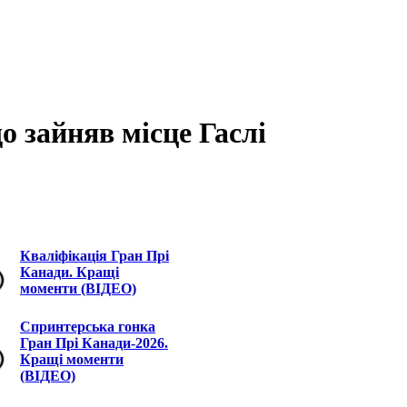
о зайняв місце Гаслі
Кваліфікація Гран Прі
Канади. Кращі
моменти (ВІДЕО)
Спринтерська гонка
Гран Прі Канади-2026.
Кращі моменти
(ВІДЕО)