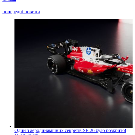
попередні новини
Один з аеродинамічних секретів SF-26 було розкрито!