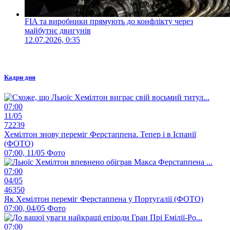
FIA та виробники прямують до конфлікту через
майбутнє двигунів
12.07.2026, 0:35
Кадри дня
07:00
11/05
72239
Хемілтон знову переміг Ферстаппена. Тепер і в Іспанії
(ФОТО)
07:00, 11/05
Фото
07:00
04/05
46350
Як Хемілтон переміг Ферстаппена у Португалії (ФОТО)
07:00, 04/05
Фото
07:00