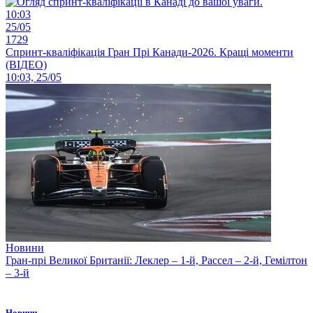
10:03
25/05
1729
Спринт-кваліфікація Гран Прі Канади-2026. Кращі моменти
(ВІДЕО)
10:03, 25/05
Новини
Гран-прі Великої Британії: Леклер – 1-й, Рассел – 2-й, Гемілтон
– 3-й
Новини