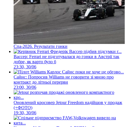
Спа-2026. Результати гонки
Вассер: Ferrari не підготувалася до гонки в Австрії так
добре, як варто було б
23:30, 30/06
Сайнс: Попросив Williams не говорити зі мною про
контракт до літньої перерви
23:00, 30/06
Оновлений кросовер Jetour Freedom надійшов у продаж
(+ФОТО)
19:30, 30/06