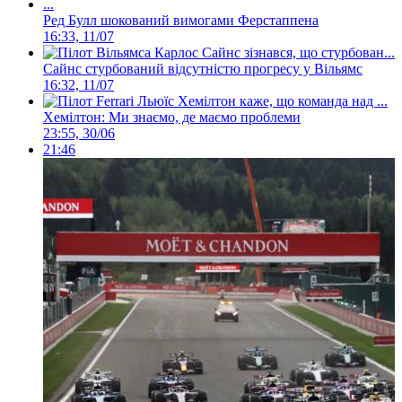
Ред Булл шокований вимогами Ферстаппена
16:33, 11/07
Сайнс стурбований відсутністю прогресу у Вільямс
16:32, 11/07
Хемілтон: Ми знаємо, де маємо проблеми
23:55, 30/06
21:46