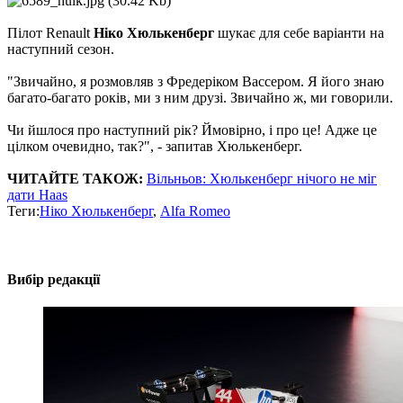
Пілот Renault
Ніко Хюлькенберг
шукає для себе варіанти на
наступний сезон.
"Звичайно, я розмовляв з Фредеріком Вассером. Я його знаю
багато-багато років, ми з ним друзі. Звичайно ж, ми говорили.
Чи йшлося про наступний рік? Ймовірно, і про це! Адже це
цілком очевидно, так?", - запитав Хюлькенберг.
ЧИТАЙТЕ ТАКОЖ:
Вільньов: Хюлькенберг нічого не міг
дати Haas
Теги:
Ніко Хюлькенберг
,
Alfa Romeo
Вибір редакції