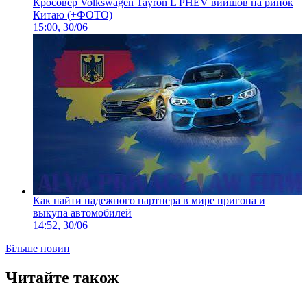
Кросовер Volkswagen Tayron L PHEV вийшов на ринок
Китаю (+ФОТО)
15:00, 30/06
Как найти надежного партнера в мире пригона и
выкупа автомобилей
14:52, 30/06
Більше новин
Читайте також