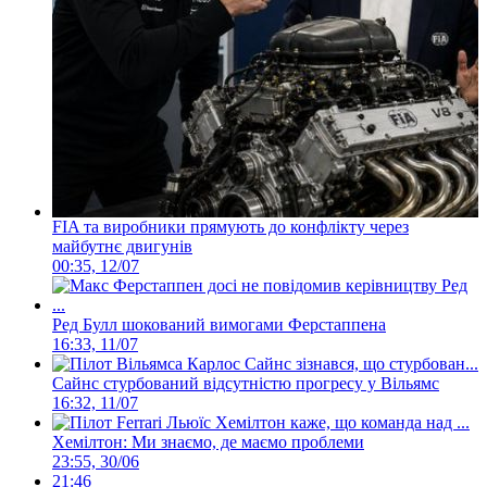
FIA та виробники прямують до конфлікту через
майбутнє двигунів
00:35, 12/07
Ред Булл шокований вимогами Ферстаппена
16:33, 11/07
Сайнс стурбований відсутністю прогресу у Вільямс
16:32, 11/07
Хемілтон: Ми знаємо, де маємо проблеми
23:55, 30/06
21:46