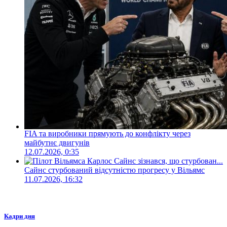
FIA та виробники прямують до конфлікту через
майбутнє двигунів
12.07.2026, 0:35
Сайнс стурбований відсутністю прогресу у Вільямс
11.07.2026, 16:32
Кадри дня