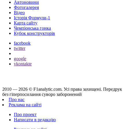
Автоновини
Фотогалерея
Відео
Історія Формули-1
Карта сайту
Чемпіонська гонка
Кубок конструкторів
facebook
twitter
google
vkontakte
2010 — 2026 ©
F1analytic.com.
Усi права захищенi. Передрук
без гіперпосилання суворо заборонений
Про нас
Реклама на сайті
Про проект
Написати в редакцію