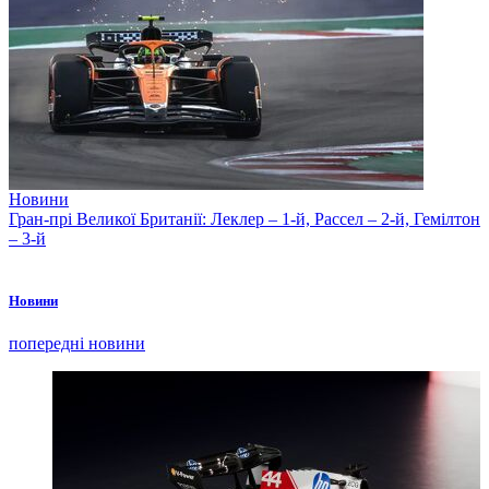
Новини
Гран-прі Великої Британії: Леклер – 1-й, Рассел – 2-й, Гемілтон
– 3-й
Новини
попередні новини