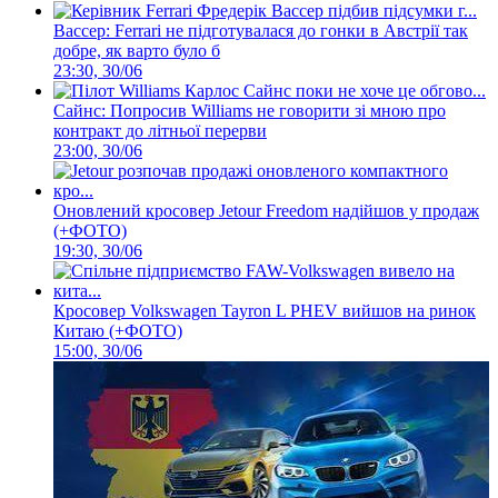
Вассер: Ferrari не підготувалася до гонки в Австрії так
добре, як варто було б
23:30, 30/06
Сайнс: Попросив Williams не говорити зі мною про
контракт до літньої перерви
23:00, 30/06
Оновлений кросовер Jetour Freedom надійшов у продаж
(+ФОТО)
19:30, 30/06
Кросовер Volkswagen Tayron L PHEV вийшов на ринок
Китаю (+ФОТО)
15:00, 30/06