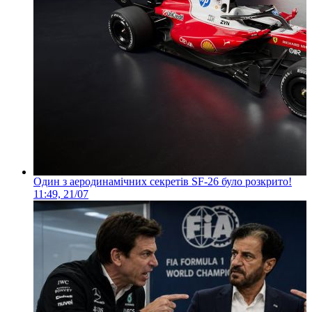
Один з аеродинамічних секретів SF-26 було розкрито!
11:49, 21/07