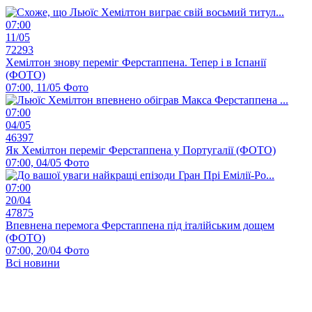
07:00
11/05
72293
Хемілтон знову переміг Ферстаппена. Тепер і в Іспанії
(ФОТО)
07:00, 11/05
Фото
07:00
04/05
46397
Як Хемілтон переміг Ферстаппена у Португалії (ФОТО)
07:00, 04/05
Фото
07:00
20/04
47875
Впевнена перемога Ферстаппена під італійським дощем
(ФОТО)
07:00, 20/04
Фото
Всі новини