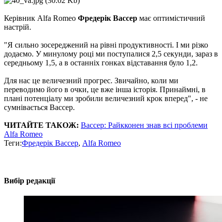
Керівник Alfa Romeo
Фредерік Вассер
має оптимістичний
настрій.
"Я сильно зосереджений на рівні продуктивності. І ми різко
додаємо. У минулому році ми поступалися 2,5 секунди, зараз в
середньому 1,5, а в останніх гонках відставання було 1,2.
Для нас це величезний прогрес. Звичайно, коли ми
переводимо його в очки, це вже інша історія. Принаймні, в
плані потенціалу ми зробили величезний крок вперед", - не
сумнівається Вассер.
ЧИТАЙТЕ ТАКОЖ:
Вассер: Райкконен знав всі проблеми
Alfa Romeo
Теги:
Фредерік Вассер
,
Alfa Romeo
Вибір редакції