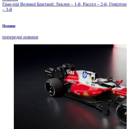
Гран-прі Великої Британії: Леклер – 1-й, Рассел – 2-й, Гемілтон
– 3-й
Новини
попередні новини