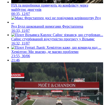
FIA та виробники прямують до конфлікту через
майбутнє двигунів
00:35, 12/07
Ред Булл шокований вимогами Ферстаппена
16:33, 11/07
Сайнс стурбований відсутністю прогресу у Вільямс
16:32, 11/07
Хемілтон: Ми знаємо, де маємо проблеми
23:55, 30/06
21:46