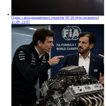
Один з аеродинамічних секретів SF-26 було розкрито!
11:49, 21/07