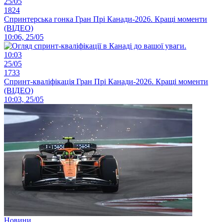
25/05
1824
Спринтерська гонка Гран Прі Канади-2026. Кращі моменти
(ВІДЕО)
10:06, 25/05
10:03
25/05
1733
Спринт-кваліфікація Гран Прі Канади-2026. Кращі моменти
(ВІДЕО)
10:03, 25/05
Новини