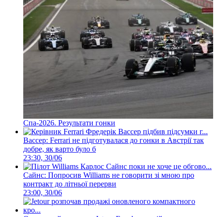
Спа-2026. Результати гонки
Вассер: Ferrari не підготувалася до гонки в Австрії так
добре, як варто було б
23:30, 30/06
Сайнс: Попросив Williams не говорити зі мною про
контракт до літньої перерви
23:00, 30/06