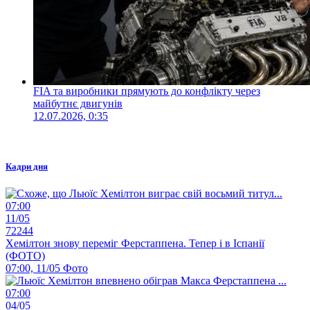
FIA та виробники прямують до конфлікту через
майбутнє двигунів
12.07.2026, 0:35
Кадри дня
07:00
11/05
72244
Хемілтон знову переміг Ферстаппена. Тепер і в Іспанії
(ФОТО)
07:00, 11/05
Фото
07:00
04/05