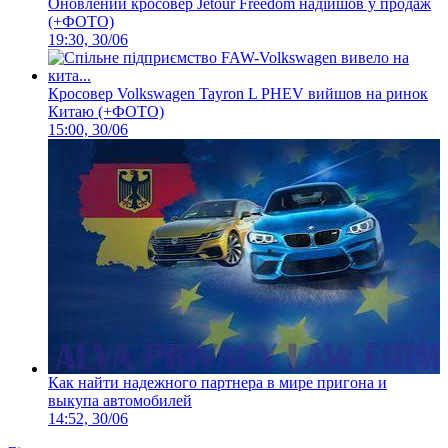
Оновлений кросовер Jetour Freedom надійшов у продаж
(+ФОТО)
19:30, 30/06
Кросовер Volkswagen Tayron L PHEV вийшов на ринок
Китаю (+ФОТО)
15:00, 30/06
Как найти надежного партнера в мире пригона и
выкупа автомобилей
14:52, 30/06