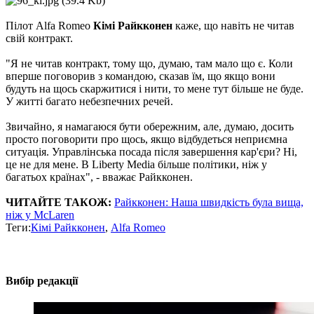
Пілот Alfa Romeo
Кімі Райкконен
каже, що навіть не читав
свій контракт.
"Я не читав контракт, тому що, думаю, там мало що є. Коли
вперше поговорив з командою, сказав їм, що якщо вони
будуть на щось скаржитися і нити, то мене тут більше не буде.
У житті багато небезпечних речей.
Звичайно, я намагаюся бути обережним, але, думаю, досить
просто поговорити про щось, якщо відбудеться неприємна
ситуація. Управлінська посада після завершення кар'єри? Ні,
це не для мене. В Liberty Media більше політики, ніж у
багатьох країнах", - вважає Райкконен.
ЧИТАЙТЕ ТАКОЖ:
Райкконен: Наша швидкість була вища,
ніж у McLaren
Теги:
Кімі Райкконен
,
Alfa Romeo
Вибір редакції