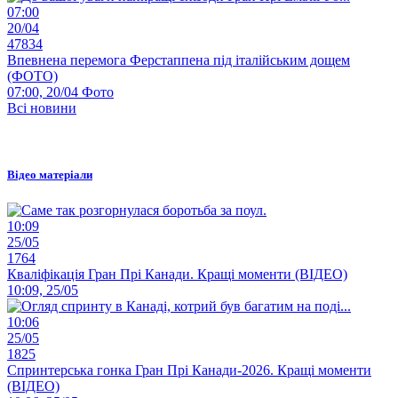
07:00
20/04
47834
Впевнена перемога Ферстаппена під італійським дощем
(ФОТО)
07:00, 20/04
Фото
Всі новини
Відео матеріали
10:09
25/05
1764
Кваліфікація Гран Прі Канади. Кращі моменти (ВІДЕО)
10:09, 25/05
10:06
25/05
1825
Спринтерська гонка Гран Прі Канади-2026. Кращі моменти
(ВІДЕО)