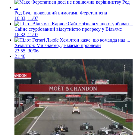
Ред Булл шокований вимогами Ферстаппена
16:33, 11/07
Сайнс стурбований відсутністю прогресу у Вільямс
16:32, 11/07
Хемілтон: Ми знаємо, де маємо проблеми
23:55, 30/06
21:46