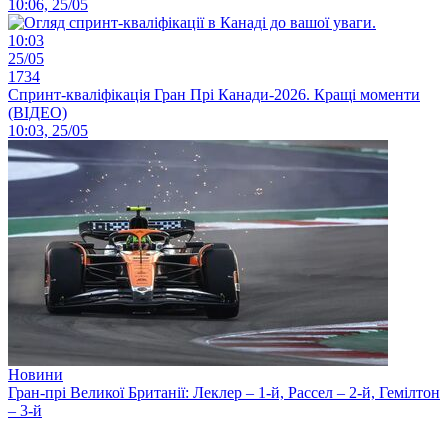
10:06, 25/05
10:03
25/05
1734
Спринт-кваліфікація Гран Прі Канади-2026. Кращі моменти
(ВІДЕО)
10:03, 25/05
Новини
Гран-прі Великої Британії: Леклер – 1-й, Рассел – 2-й, Гемілтон
– 3-й