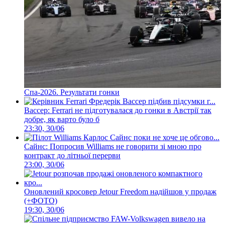
Спа-2026. Результати гонки
Вассер: Ferrari не підготувалася до гонки в Австрії так
добре, як варто було б
23:30, 30/06
Сайнс: Попросив Williams не говорити зі мною про
контракт до літньої перерви
23:00, 30/06
Оновлений кросовер Jetour Freedom надійшов у продаж
(+ФОТО)
19:30, 30/06