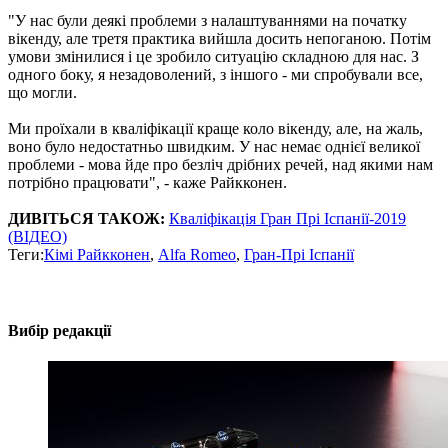
"У нас були деякі проблеми з налаштуваннями на початку
вікенду, але третя практика вийшла досить непоганою. Потім
умови змінилися і це зробило ситуацію складною для нас. З
одного боку, я незадоволений, з іншого - ми спробували все,
що могли.
Ми проїхали в кваліфікації краще коло вікенду, але, на жаль,
воно було недостатньо швидким. У нас немає однієї великої
проблеми - мова йде про безліч дрібних речей, над якими нам
потрібно працювати", - каже Райкконен.
ДИВІТЬСЯ ТАКОЖ:
Кваліфікація Гран Прі Іспанії-2019
(ВІДЕО)
Теги:
Кімі Райкконен
,
Alfa Romeo
,
Гран-Прі Іспанії
Вибір редакції