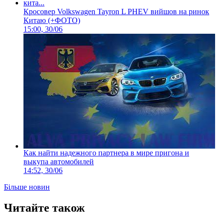
Кросовер Volkswagen Tayron L PHEV вийшов на ринок
Китаю (+ФОТО)
15:00, 30/06
Как найти надежного партнера в мире пригона и
выкупа автомобилей
14:52, 30/06
Більше новин
Читайте також