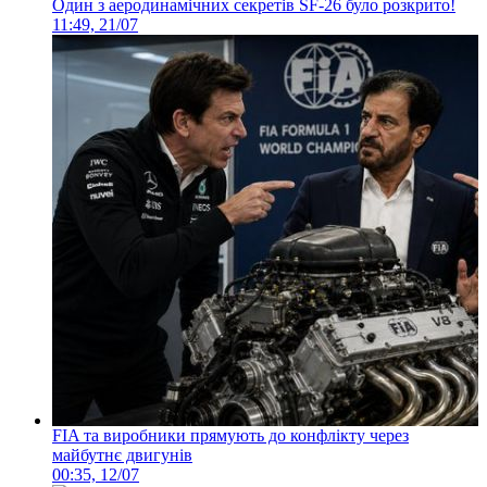
Один з аеродинамічних секретів SF-26 було розкрито!
11:49, 21/07
FIA та виробники прямують до конфлікту через
майбутнє двигунів
00:35, 12/07