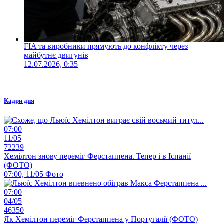
FIA та виробники прямують до конфлікту через
майбутнє двигунів
12.07.2026, 0:35
Кадри дня
07:00
11/05
72239
Хемілтон знову переміг Ферстаппена. Тепер і в Іспанії
(ФОТО)
07:00, 11/05
Фото
07:00
04/05
46350
Як Хемілтон переміг Ферстаппена у Португалії (ФОТО)