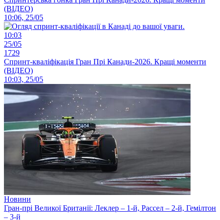
(ВІДЕО)
10:06, 25/05
10:03
25/05
1729
Спринт-кваліфікація Гран Прі Канади-2026. Кращі моменти
(ВІДЕО)
10:03, 25/05
Новини
Гран-прі Великої Британії: Леклер – 1-й, Рассел – 2-й, Гемілтон
– 3-й