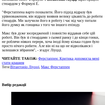
стюардом у Формулі Е.
"Ферстаппена варто похвалити. Його підхід відразу був
урівноваженим, він відразу виявив велику цікавість до роботи
стюардів. Ми залучили його в роботу і час від часу питали
його думку як гонщика з того чи іншого епізоду.
Макс був дуже зосереджений і повністю віддавав себе цій
роботі. Він був зі стюардами з сьомої ранку і до кінця гонки,
не роблячи ніяких перерв, хоча іноді йому кілька годин було
просто нічого робити. Але він ні на що не відволікався і
залишався зібраним", - згадує Ліуцці.
ЧИТАЙТЕ ТАКОЖ:
Ферстаппен: Критика допомогла мені
стати кращим
Теги:
Вітантоніо Ліуцці
,
Макс Ферстаппен
Вибір редакції