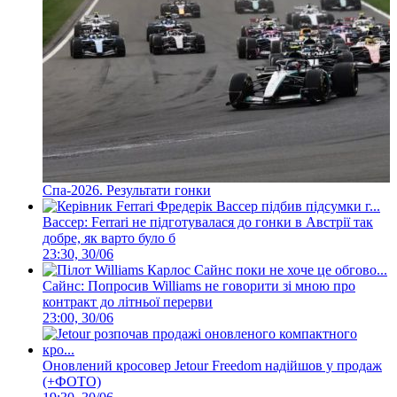
Спа-2026. Результати гонки
Вассер: Ferrari не підготувалася до гонки в Австрії так
добре, як варто було б
23:30, 30/06
Сайнс: Попросив Williams не говорити зі мною про
контракт до літньої перерви
23:00, 30/06
Оновлений кросовер Jetour Freedom надійшов у продаж
(+ФОТО)