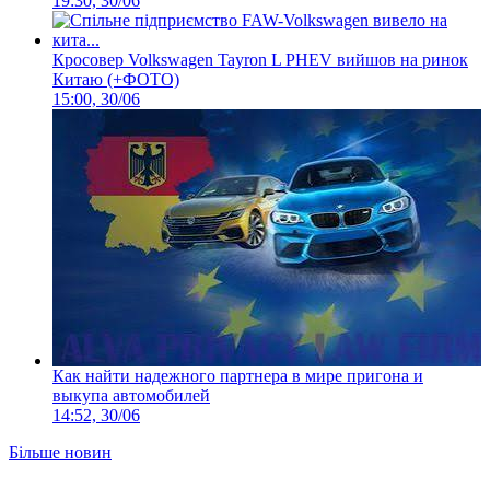
19:30, 30/06
Кросовер Volkswagen Tayron L PHEV вийшов на ринок
Китаю (+ФОТО)
15:00, 30/06
Как найти надежного партнера в мире пригона и
выкупа автомобилей
14:52, 30/06
Більше новин