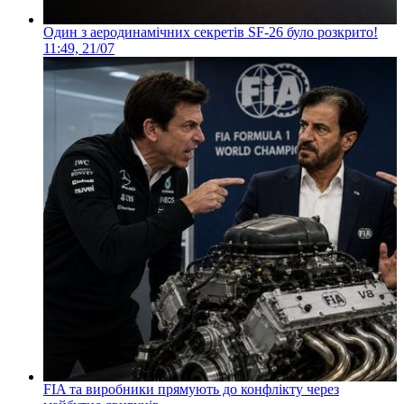
Один з аеродинамічних секретів SF-26 було розкрито!
11:49, 21/07
FIA та виробники прямують до конфлікту через