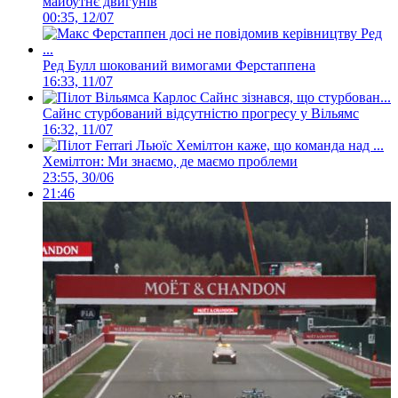
майбутнє двигунів
00:35, 12/07
Ред Булл шокований вимогами Ферстаппена
16:33, 11/07
Сайнс стурбований відсутністю прогресу у Вільямс
16:32, 11/07
Хемілтон: Ми знаємо, де маємо проблеми
23:55, 30/06
21:46