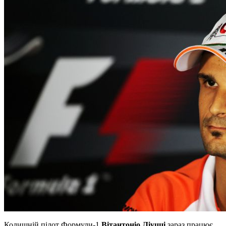
Колишній пілот Формули-1
Вітантоніо Ліуцці
зараз працює