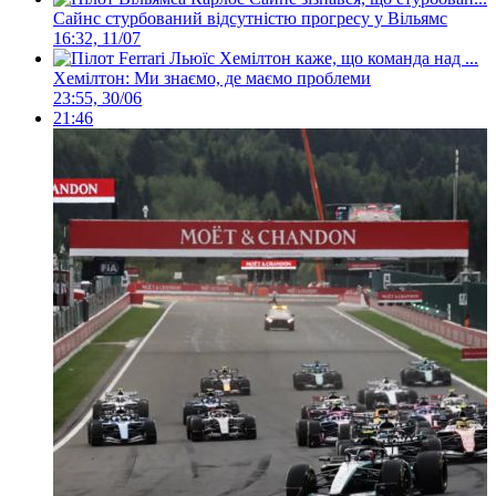
Сайнс стурбований відсутністю прогресу у Вільямс
16:32, 11/07
Хемілтон: Ми знаємо, де маємо проблеми
23:55, 30/06
21:46