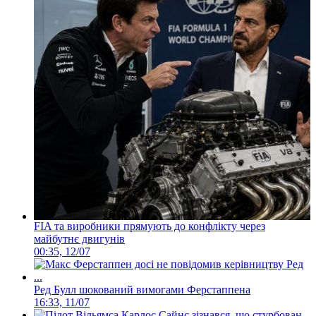
FIA та виробники прямують до конфлікту через
майбутнє двигунів
00:35, 12/07
Ред Булл шокований вимогами Ферстаппена
16:33, 11/07