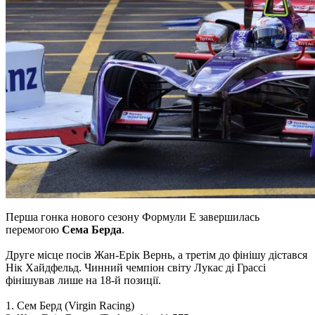
Перша гонка нового сезону Формули Е завершилась
перемогою
Сема Берда
.
Друге місце посів Жан-Ерік Вернь, а третім до фінішу дістався
Нік Хайдфельд. Чинний чемпіон світу Лукас ді Грассі
фінішував лише на 18-й позиції.
1. Сем Берд (Virgin Racing)