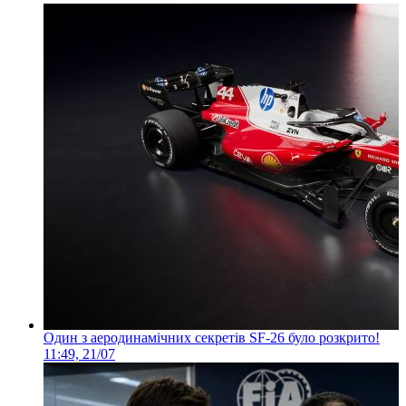
Один з аеродинамічних секретів SF-26 було розкрито!
11:49, 21/07