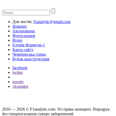
Для листів:
f1analytic@gmail.com
Новини
Автоновини
Фотогалерея
Відео
Історія Формули-1
Карта сайту
Чемпіонська гонка
Кубок конструкторів
facebook
twitter
google
vkontakte
2010 — 2026 ©
F1analytic.com.
Усi права захищенi. Передрук
без гіперпосилання суворо заборонений