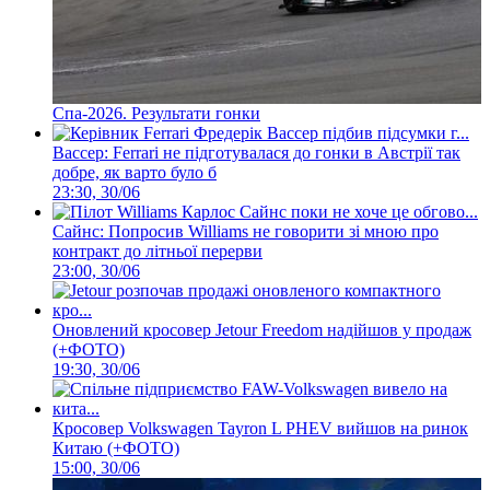
Спа-2026. Результати гонки
Вассер: Ferrari не підготувалася до гонки в Австрії так
добре, як варто було б
23:30, 30/06
Сайнс: Попросив Williams не говорити зі мною про
контракт до літньої перерви
23:00, 30/06
Оновлений кросовер Jetour Freedom надійшов у продаж
(+ФОТО)
19:30, 30/06
Кросовер Volkswagen Tayron L PHEV вийшов на ринок
Китаю (+ФОТО)
15:00, 30/06