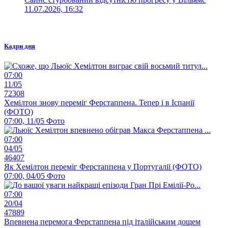
11.07.2026, 16:32
Кадри дня
07:00
11/05
72308
Хемілтон знову переміг Ферстаппена. Тепер і в Іспанії
(ФОТО)
07:00, 11/05
Фото
07:00
04/05
46407
Як Хемілтон переміг Ферстаппена у Португалії (ФОТО)
07:00, 04/05
Фото
07:00
20/04
47889
Впевнена перемога Ферстаппена під італійським дощем