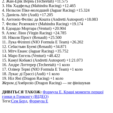
2. Жан-Ерік Вернь (Techeetah) +11.575
3. Нік Хадфельд (Mahindra Racing) +12.465
4. Нельсон Піке-молодший (Jaguar Racing) +15.324
5. Даніель Абт (Audi) +17.205
6. Антоніо Фелікс да Кошта (Andretti Autosport) +18.083
7. Фелікс Розенквіст (Mahindra Racing) +19.174
8. Едоардо Мортара (Venturi) +20.904
9. Алекс Лінн (Virgin Racing) +24.785
10. Ніколя Прост (Renault) +25.500
11. Лука Філіппі (NIO Formula E Team) +26.202
12. Себастьян Буемі (Renault) +34.871
13. Мітч Еванс (Jaguar Racing) +35.752
14. Маро Енгель (Venturi) +48.422
15. Камуї Кобаясі (Andretti Autosport) +1:21.073
16. Андре Лоттерер (Techeetah) +1 коло
17. Олівер Терві (NIO Formula E Team) +1 коло
18. Лукас ді Грассі (Audi) +1 коло
19. Ніл Яні (Dragon Racing) +1 коло
Жером д'Амброзіо (Dragon Racing) — не фінішував
ДИВІТЬСЯ ТАКОЖ:
Формула Е. Кращі моменти першої
гонки в Гонконгу (ВІДЕО)
Теги:
Сем Берд
,
Формула E