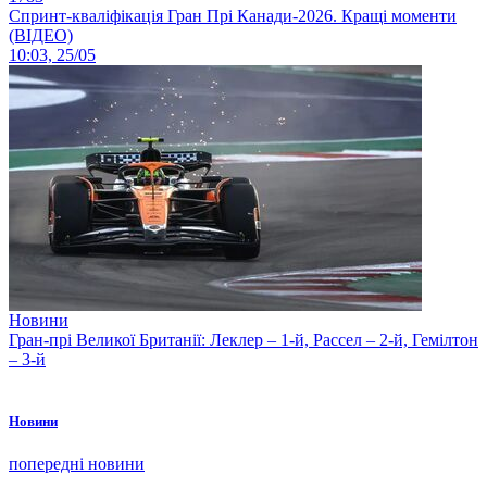
Спринт-кваліфікація Гран Прі Канади-2026. Кращі моменти
(ВІДЕО)
10:03, 25/05
Новини
Гран-прі Великої Британії: Леклер – 1-й, Рассел – 2-й, Гемілтон
– 3-й
Новини
попередні новини