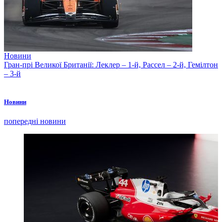
Новини
Гран-прі Великої Британії: Леклер – 1-й, Рассел – 2-й, Гемілтон
– 3-й
Новини
попередні новини