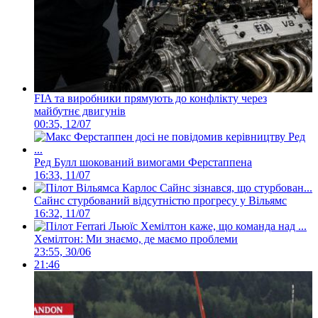
FIA та виробники прямують до конфлікту через
майбутнє двигунів
00:35, 12/07
Ред Булл шокований вимогами Ферстаппена
16:33, 11/07
Сайнс стурбований відсутністю прогресу у Вільямс
16:32, 11/07
Хемілтон: Ми знаємо, де маємо проблеми
23:55, 30/06
21:46