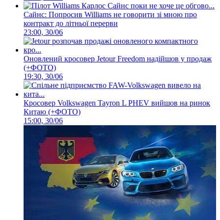
Сайнс: Попросив Williams не говорити зі мною про
контракт до літньої перерви
23:00, 30/06
Оновлений кросовер Jetour Freedom надійшов у продаж
(+ФОТО)
19:30, 30/06
Кросовер Volkswagen Tayron L PHEV вийшов на ринок
Китаю (+ФОТО)
15:00, 30/06