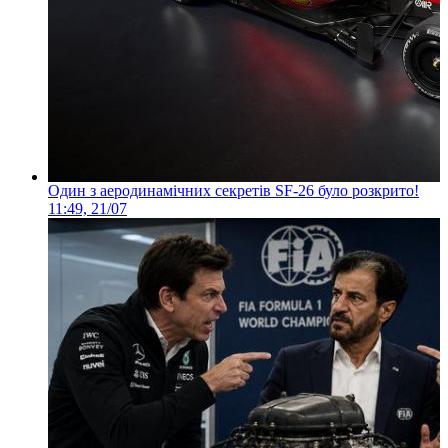
Один з аеродинамічних секретів SF-26 було розкрито!
11:49, 21/07