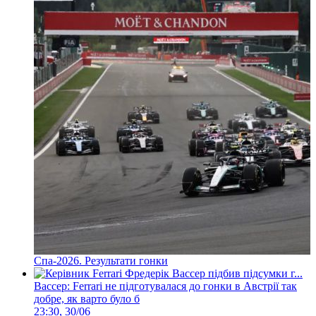
Спа-2026. Результати гонки
Вассер: Ferrari не підготувалася до гонки в Австрії так
добре, як варто було б
23:30, 30/06