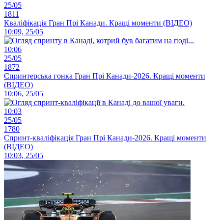
25/05
1811
Кваліфікація Гран Прі Канади. Кращі моменти (ВІДЕО)
10:09, 25/05
10:06
25/05
1872
Спринтерська гонка Гран Прі Канади-2026. Кращі моменти
(ВІДЕО)
10:06, 25/05
10:03
25/05
1780
Спринт-кваліфікація Гран Прі Канади-2026. Кращі моменти
(ВІДЕО)
10:03, 25/05