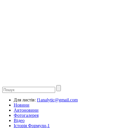
Для листів:
f1analytic@gmail.com
Новини
Автоновини
Фотогалерея
Відео
Історія Формули-1