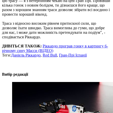
цю трасу — я з нетерпінням чекаю на цей Гран Прі. Провівши
кілька гонок з новим болідом, ти дізнаєшся його краще, що
разом з хорошим знанням траси дозволяє зібрати всі воєдино і
провести хороший вікенд.
Траса з відносно високим рівнем притискної сили, що
дозволяє їхати швидко. Траса вимоглива до гуми, що добре
для нас, і може дати можливість претендувати на подіум", -
сподівається Ріккардо.
ДИВІТЬСЯ ТАКОЖ:
Ріккардо програв гонку в картингу 6-
річному сину Масси (ВІДЕО)
Теги:
Даніель Ріккардо
,
Red Bull
,
Гран-Прі Іспанії
Вибір редакції