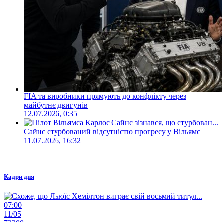
FIA та виробники прямують до конфлікту через
майбутнє двигунів
12.07.2026, 0:35
Сайнс стурбований відсутністю прогресу у Вільямс
11.07.2026, 16:32
Кадри дня
07:00
11/05