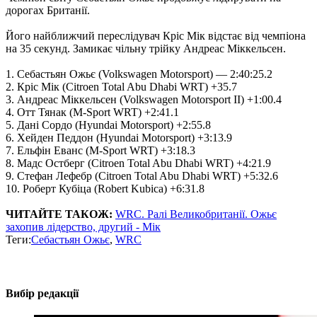
дорогах Британії.
Його найближчий переслідувач Кріс Мік відстає від чемпіона
на 35 секунд. Замикає чільну трійку Андреас Міккельсен.
1. Себастьян Ожьє (Volkswagen Motorsport) — 2:40:25.2
2. Кріс Мік (Citroen Total Abu Dhabi WRT) +35.7
3. Андреас Міккельсен (Volkswagen Motorsport II) +1:00.4
4. Отт Тянак (M-Sport WRT) +2:41.1
5. Дані Сордо (Hyundai Motorsport) +2:55.8
6. Хейден Педдон (Hyundai Motorsport) +3:13.9
7. Ельфін Еванс (M-Sport WRT) +3:18.3
8. Мадс Остберг (Citroen Total Abu Dhabi WRT) +4:21.9
9. Стефан Лефебр (Citroen Total Abu Dhabi WRT) +5:32.6
10. Роберт Кубіца (Robert Kubica) +6:31.8
ЧИТАЙТЕ ТАКОЖ:
WRC. Ралі Великобританії. Ожьє
захопив лідерство, другий - Мік
Теги:
Себастьян Ожьє
,
WRC
Вибір редакції