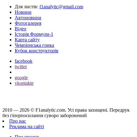
Для листів:
f1analytic@gmail.com
Новини
Автоновини
Фотогалерея
Відео
Історія Формули-1
Карта сайту
Чемпіонська гонка
Кубок конструкторів
facebook
twitter
google
vkontakte
2010 — 2026 ©
F1analytic.com.
Усi права захищенi. Передрук
без гіперпосилання суворо заборонений
Про нас
Реклама на сайті
Про проект