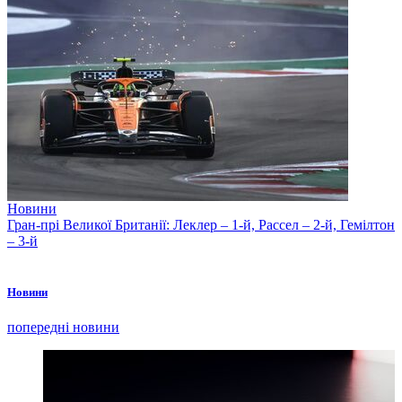
Новини
Гран-прі Великої Британії: Леклер – 1-й, Рассел – 2-й, Гемілтон
– 3-й
Новини
попередні новини