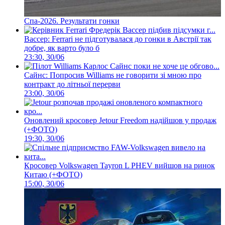
Спа-2026. Результати гонки
Вассер: Ferrari не підготувалася до гонки в Австрії так
добре, як варто було б
23:30, 30/06
Сайнс: Попросив Williams не говорити зі мною про
контракт до літньої перерви
23:00, 30/06
Оновлений кросовер Jetour Freedom надійшов у продаж
(+ФОТО)
19:30, 30/06
Кросовер Volkswagen Tayron L PHEV вийшов на ринок
Китаю (+ФОТО)
15:00, 30/06