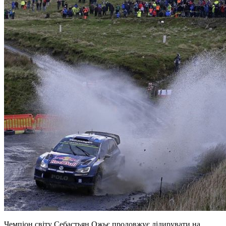
Чемпіон світу Себастьян Ожьє продовжує лідирувати на