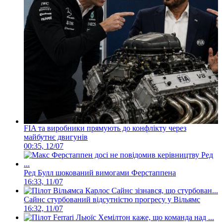
FIA та виробники прямують до конфлікту через
майбутнє двигунів
00:35, 12/07
Ред Булл шокований вимогами Ферстаппена
16:33, 11/07
Сайнс стурбований відсутністю прогресу у Вільямс
16:32, 11/07