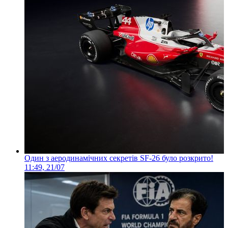
Один з аеродинамічних секретів SF-26 було розкрито!
11:49, 21/07