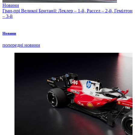
Новини
Гран-прі Великої Британії: Леклер – 1-й, Рассел – 2-й, Гемілтон
– 3-й
Новини
попередні новини