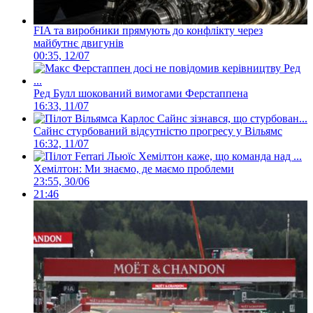
FIA та виробники прямують до конфлікту через
майбутнє двигунів
00:35, 12/07
Ред Булл шокований вимогами Ферстаппена
16:33, 11/07
Сайнс стурбований відсутністю прогресу у Вільямс
16:32, 11/07
Хемілтон: Ми знаємо, де маємо проблеми
23:55, 30/06
21:46