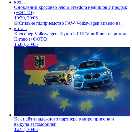
Оновлений кросовер Jetour Freedom надійшов у продаж
(+ФОТО)
19:30, 30/06
Кросовер Volkswagen Tayron L PHEV вийшов на ринок
Китаю (+ФОТО)
15:00, 30/06
Как найти надежного партнера в мире пригона и
выкупа автомобилей
14:52, 30/06