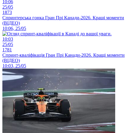
10:06
25/05
1873
Спринтерська гонка Гран Прі Канади-2026. Кращі моменти
(ВІДЕО)
10:06, 25/05
10:03
25/05
1781
Спринт-кваліфікація Гран Прі Канади-2026. Кращі моменти
(ВІДЕО)
10:03, 25/05