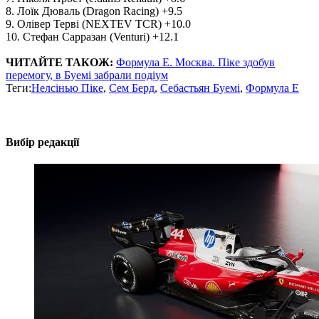
8. Лоїк Дюваль (Dragon Racing) +9.5
9. Олівер Терві (NEXTEV TCR) +10.0
10. Стефан Сарразан (Venturi) +12.1
ЧИТАЙТЕ ТАКОЖ:
Формула Е. Москва. Піке здобув
перемогу, в Буемі забрали подіум
Теги:
Нелсінью Піке
,
Сем Берд
,
Себастьян Буемі
,
Формула E
Вибір редакції