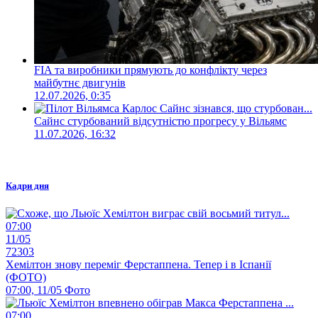
FIA та виробники прямують до конфлікту через
майбутнє двигунів
12.07.2026, 0:35
Сайнс стурбований відсутністю прогресу у Вільямс
11.07.2026, 16:32
Кадри дня
07:00
11/05
72303
Хемілтон знову переміг Ферстаппена. Тепер і в Іспанії
(ФОТО)
07:00, 11/05
Фото
07:00