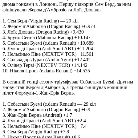
двома гонками в Лондоні. Першу підкорив Сем Берд, за ним
фінішували Жером д'Амброзіо та Лоїк Дюваль.
1. Сем Берд (Virgin Racing) — 29 кіл
2. Жером д'Амброзіо (Dragon Racing) +6.973
3. Лоїк Дюваль (Dragon Racing) +9.430
4. Бруно Сенна (Mahindra Racing) +10.147
5. Себастьян Буемі (e.dams Renault) +10.689
6. Лукас ді Грассі (Audi Sport ABT) +11.204
7. Нельсінью Піке (NEXTEV TCR) +11.561
8. Сальвадор Дуран (Amlin Aguri) +12.402
9. Олівер Терві (NEXTEV TCR) +14.142
10. Ніколя Прост (e.dams Renault) +14.535
В останній гонці сезону тріумфував Себастьян Буемі. Другим
знову став Жером д'Амброзіо, а третім фінішував колишній
пілот Формули-1 Жан-Ерік Вернь.
1. Себастьян Буемі (e.dams Renault) — 29 кіл
2. Жером д'Амброзіо (Dragon Racing) +0.9
3. Жан-Ерік Вернь (Andretti) +1.7
4. Лукас ді Грассі (Audi Sport ABT) +2.4
5. Нельсінью Піке (NEXTEV TCR) +7.4
6. Сем Берд (Virgin Racing) +7.8
7. Ніколя Прост (e.dams Renault) +8.6