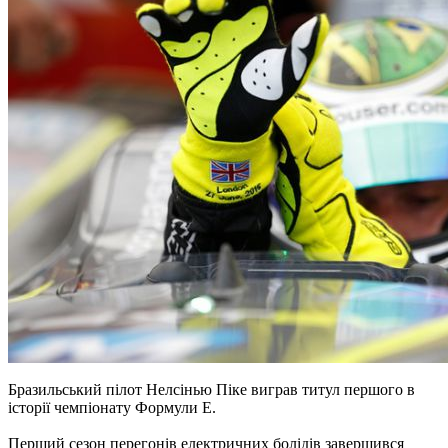
Бразильський пілот Нелсінью Піке виграв титул першого в
історії чемпіонату Формули Е.
Перший сезон перегонів електричних болідів завершився