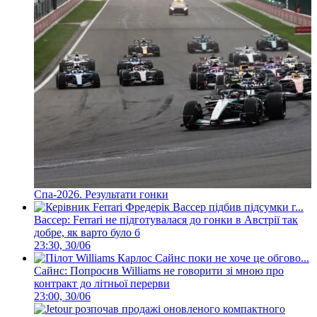
Спа-2026. Результати гонки
Вассер: Ferrari не підготувалася до гонки в Австрії так
добре, як варто було б
23:30, 30/06
Сайнс: Попросив Williams не говорити зі мною про
контракт до літньої перерви
23:00, 30/06