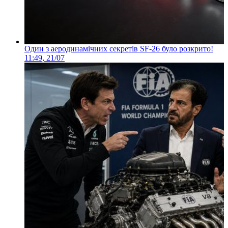
Один з аеродинамічних секретів SF-26 було розкрито!
11:49, 21/07