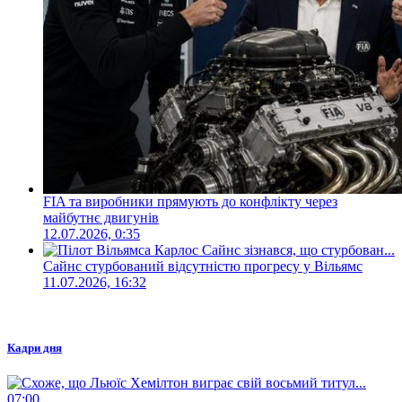
FIA та виробники прямують до конфлікту через
майбутнє двигунів
12.07.2026, 0:35
Сайнс стурбований відсутністю прогресу у Вільямс
11.07.2026, 16:32
Кадри дня
07:00