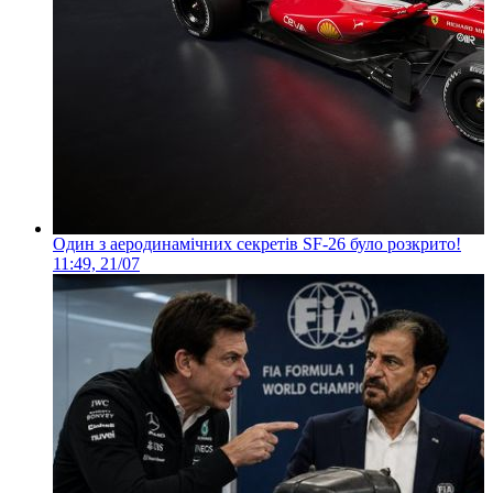
Один з аеродинамічних секретів SF-26 було розкрито!
11:49, 21/07