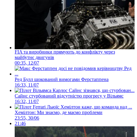
FIA та виробники прямують до конфлікту через
майбутнє двигунів
00:35, 12/07
Ред Булл шокований вимогами Ферстаппена
16:33, 11/07
Сайнс стурбований відсутністю прогресу у Вільямс
16:32, 11/07
Хемілтон: Ми знаємо, де маємо проблеми
23:55, 30/06
21:46