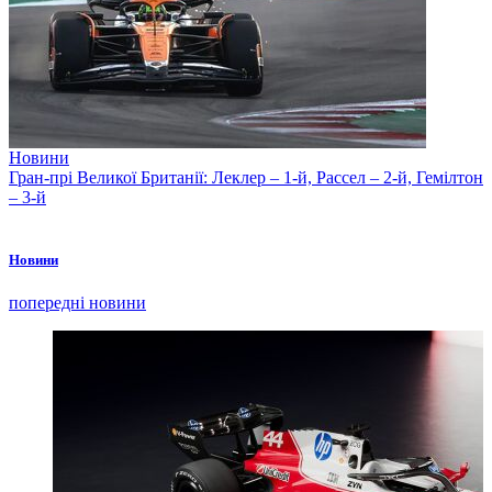
Новини
Гран-прі Великої Британії: Леклер – 1-й, Рассел – 2-й, Гемілтон
– 3-й
Новини
попередні новини