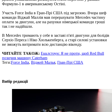
Формули-1 в американському Остіні.
Участь Force India в Гран-Прі США під загрозою. Вчора шеф
команди Віджай Маллія мав перерахувати Mercedes частину
оплати за двигуни, але на рахунки німецької команди гроші
так і не надійшли.
В Mercedes тримають у себе в заставі п'яті двигуни для болідів
Серхіо Переса і Ніко Хюлькенберга, а старі силові установки
не зможуть витримати всю дистанцію вікенду.
ЧИТАЙТЕ ТАКОЖ:
Екклстоун: Я не проти, щоб Red Bull
позичив машину Caterham
Теги:
Force India
,
Віджей Малья
,
Гран-Прі США
Вибір редакції