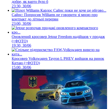
добре, як варто було б
23:30, 30/06
Сайнс: Попросив Williams не говорити зі мною про
контракт до літньої перерви
23:00, 30/06
Оновлений кросовер Jetour Freedom надійшов у продаж
(+ФОТО)
19:30, 30/06
Кросовер Volkswagen Tayron L PHEV вийшов на ринок
Китаю (+ФОТО)
15:00, 30/06