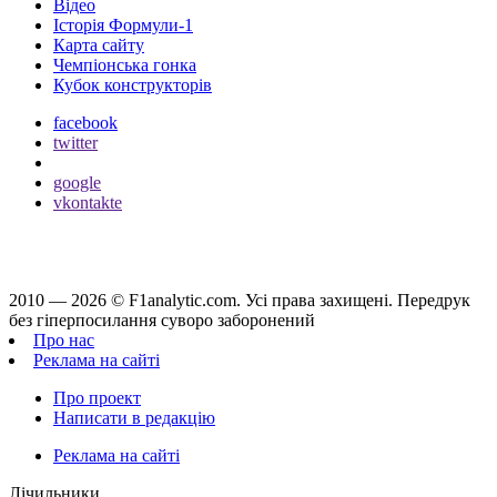
Відео
Історія Формули-1
Карта сайту
Чемпіонська гонка
Кубок конструкторів
facebook
twitter
google
vkontakte
2010 — 2026 ©
F1analytic.com.
Усi права захищенi. Передрук
без гіперпосилання суворо заборонений
Про нас
Реклама на сайті
Про проект
Написати в редакцію
Реклама на сайті
Лічильники