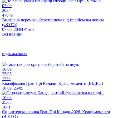
07:00
20/04
47849
Впевнена перемога Ферстаппена під італійським дощем
(ФОТО)
07:00, 20/04
Фото
Всі новини
Відео матеріали
10:09
25/05
1776
Кваліфікація Гран Прі Канади. Кращі моменти (ВІДЕО)
10:09, 25/05
10:06
25/05
1841
Спринтерська гонка Гран Прі Канади-2026. Кращі моменти
(ВІДЕО)