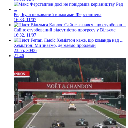
Ред Булл шокований вимогами Ферстаппена
16:33, 11/07
Сайнс стурбований відсутністю прогресу у Вільямс
16:32, 11/07
Хемілтон: Ми знаємо, де маємо проблеми
23:55, 30/06
21:46