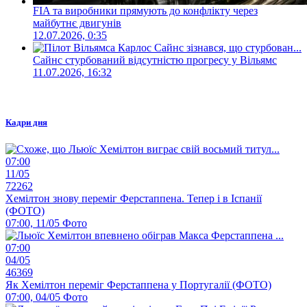
FIA та виробники прямують до конфлікту через
майбутнє двигунів
12.07.2026, 0:35
Сайнс стурбований відсутністю прогресу у Вільямс
11.07.2026, 16:32
Кадри дня
07:00
11/05
72262
Хемілтон знову переміг Ферстаппена. Тепер і в Іспанії
(ФОТО)
07:00, 11/05
Фото
07:00
04/05
46369
Як Хемілтон переміг Ферстаппена у Португалії (ФОТО)
07:00, 04/05
Фото