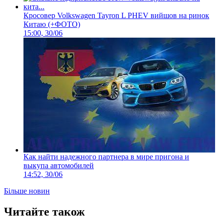
Кросовер Volkswagen Tayron L PHEV вийшов на ринок
Китаю (+ФОТО)
15:00, 30/06
Как найти надежного партнера в мире пригона и
выкупа автомобилей
14:52, 30/06
Більше новин
Читайте також