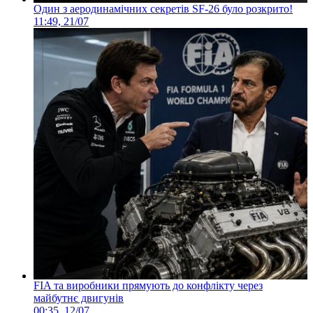
Один з аеродинамічних секретів SF-26 було розкрито!
11:49, 21/07
FIA та виробники прямують до конфлікту через
майбутнє двигунів
00:35, 12/07