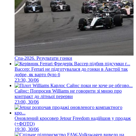
Спа-2026. Результати гонки
Вассер: Ferrari не підготувалася до гонки в Австрії так
добре, як варто було б
23:30, 30/06
Сайнс: Попросив Williams не говорити зі мною про
контракт до літньої перерви
23:00, 30/06
Оновлений кросовер Jetour Freedom надійшов у продаж
(+ФОТО)
19:30, 30/06