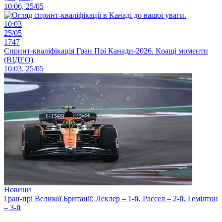
10:06, 25/05
10:03
25/05
1747
Спринт-кваліфікація Гран Прі Канади-2026. Кращі моменти
(ВІДЕО)
10:03, 25/05
Новини
Гран-прі Великої Британії: Леклер – 1-й, Рассел – 2-й, Гемілтон
– 3-й