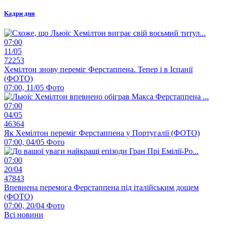
Кадри дня
07:00
11/05
72253
Хемілтон знову переміг Ферстаппена. Тепер і в Іспанії
(ФОТО)
07:00, 11/05
Фото
07:00
04/05
46364
Як Хемілтон переміг Ферстаппена у Португалії (ФОТО)
07:00, 04/05
Фото
07:00
20/04
47843
Впевнена перемога Ферстаппена під італійським дощем
(ФОТО)
07:00, 20/04
Фото
Всі новини