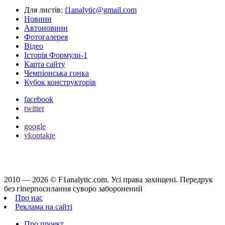
Для листів:
f1analytic@gmail.com
Новини
Автоновини
Фотогалерея
Відео
Історія Формули-1
Карта сайту
Чемпіонська гонка
Кубок конструкторів
facebook
twitter
google
vkontakte
2010 — 2026 ©
F1analytic.com.
Усi права захищенi. Передрук
без гіперпосилання суворо заборонений
Про нас
Реклама на сайті
Про проект