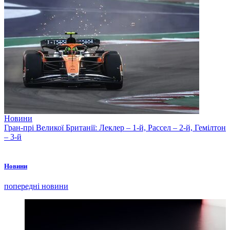
Новини
Гран-прі Великої Британії: Леклер – 1-й, Рассел – 2-й, Гемілтон
– 3-й
Новини
попередні новини