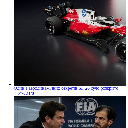
Один з аеродинамічних секретів SF-26 було розкрито!
11:49, 21/07