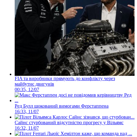
FIA та виробники прямують до конфлікту через
майбутнє двигунів
00:35, 12/07
Ред Булл шокований вимогами Ферстаппена
16:33, 11/07
Сайнс стурбований відсутністю прогресу у Вільямс
16:32, 11/07