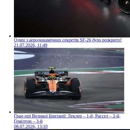
Один з аеродинамічних секретів SF-26 було розкрито!
21.07.2026, 11:49
Гран-прі Великої Британії: Леклер – 1-й, Рассел – 2-й,
Гемілтон – 3-й
08.07.2026, 13:10