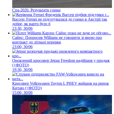
Спа-2026. Результати гонки
Вассер: Ferrari не підготувалася до гонки в Австрії так
добре, як варто було б
23:30, 30/06
Сайнс: Попросив Williams не говорити зі мною про
контракт до літньої перерви
23:00, 30/06
Оновлений кросовер Jetour Freedom надійшов у продаж
(+ФОТО)
19:30, 30/06
Кросовер Volkswagen Tayron L PHEV вийшов на ринок
Китаю (+ФОТО)
15:00, 30/06