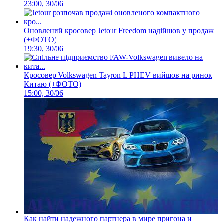
23:00, 30/06
Оновлений кросовер Jetour Freedom надійшов у продаж
(+ФОТО)
19:30, 30/06
Кросовер Volkswagen Tayron L PHEV вийшов на ринок
Китаю (+ФОТО)
15:00, 30/06
Как найти надежного партнера в мире пригона и