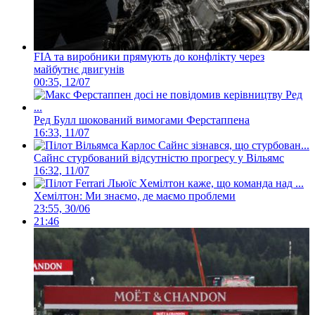
FIA та виробники прямують до конфлікту через
майбутнє двигунів
00:35, 12/07
Ред Булл шокований вимогами Ферстаппена
16:33, 11/07
Сайнс стурбований відсутністю прогресу у Вільямс
16:32, 11/07
Хемілтон: Ми знаємо, де маємо проблеми
23:55, 30/06
21:46