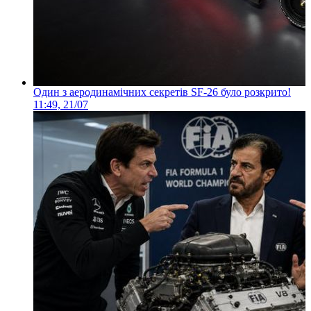
Один з аеродинамічних секретів SF-26 було розкрито!
11:49, 21/07