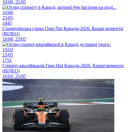
10:09, 25/05
10:06
25/05
1845
Спринтерська гонка Гран Прі Канади-2026. Кращі моменти
(ВІДЕО)
10:06, 25/05
10:03
25/05
1751
Спринт-кваліфікація Гран Прі Канади-2026. Кращі моменти
(ВІДЕО)
10:03, 25/05