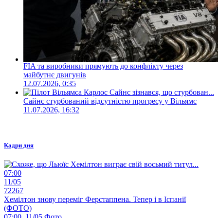
FIA та виробники прямують до конфлікту через
майбутнє двигунів
12.07.2026, 0:35
Сайнс стурбований відсутністю прогресу у Вільямс
11.07.2026, 16:32
Кадри дня
07:00
11/05
72267
Хемілтон знову переміг Ферстаппена. Тепер і в Іспанії
(ФОТО)
07:00, 11/05
Фото