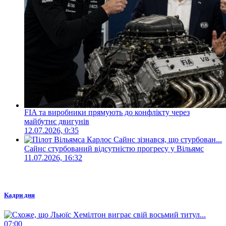
FIA та виробники прямують до конфлікту через
майбутнє двигунів
12.07.2026, 0:35
Сайнс стурбований відсутністю прогресу у Вільямс
11.07.2026, 16:32
Кадри дня
07:00