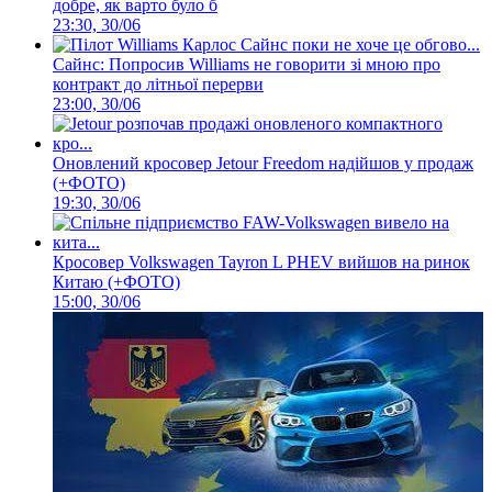
добре, як варто було б
23:30, 30/06
Сайнс: Попросив Williams не говорити зі мною про
контракт до літньої перерви
23:00, 30/06
Оновлений кросовер Jetour Freedom надійшов у продаж
(+ФОТО)
19:30, 30/06
Кросовер Volkswagen Tayron L PHEV вийшов на ринок
Китаю (+ФОТО)
15:00, 30/06