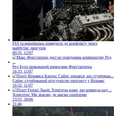
FIA та виробники прямують до конфлікту через
майбутнє двигунів
00:35, 12/07
Ред Булл шокований вимогами Ферстаппена
16:33, 11/07
Сайнс стурбований відсутністю прогресу у Вільямс
16:32, 11/07
Хемілтон: Ми знаємо, де маємо проблеми
23:55, 30/06
21:46