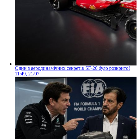
Один з аеродинамічних секретів SF-26 було розкрито!
11:49, 21/07