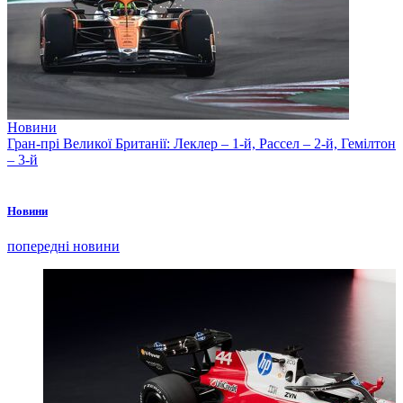
Новини
Гран-прі Великої Британії: Леклер – 1-й, Рассел – 2-й, Гемілтон
– 3-й
Новини
попередні новини