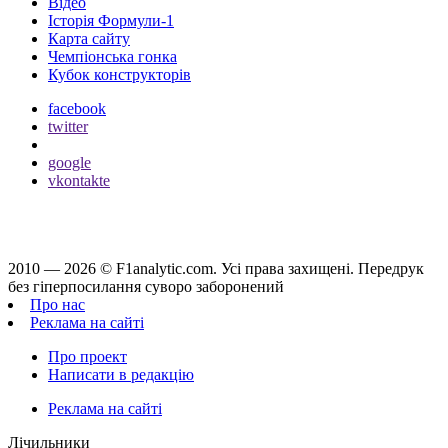
Відео
Історія Формули-1
Карта сайту
Чемпіонська гонка
Кубок конструкторів
facebook
twitter
google
vkontakte
2010 — 2026 ©
F1analytic.com.
Усi права захищенi. Передрук
без гіперпосилання суворо заборонений
Про нас
Реклама на сайті
Про проект
Написати в редакцію
Реклама на сайті
Лічильники