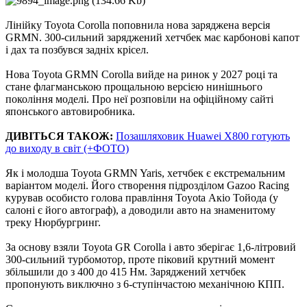
Лінійку Toyota Corolla поповнила нова заряджена версія
GRMN. 300-сильний заряджений хетчбек має карбонові капот
і дах та позбувся задніх крісел.
Нова Toyota GRMN Corolla вийде на ринок у 2027 році та
стане флагманською прощальною версією нинішнього
покоління моделі. Про неї розповіли на офіційному сайті
японського автовиробника.
ДИВІТЬСЯ ТАКОЖ:
Позашляховик Huawei X800 готують
до виходу в світ (+ФОТО)
Як і молодша Toyota GRMN Yaris, хетчбек є екстремальним
варіантом моделі. Його створення підрозділом Gazoo Racing
курував особисто голова правління Toyota Акіо Тойода (у
салоні є його автограф), а доводили авто на знаменитому
треку Нюрбургринг.
За основу взяли Toyota GR Corolla і авто зберігає 1,6-літровий
300-сильний турбомотор, проте піковий крутний момент
збільшили до з 400 до 415 Нм. Заряджений хетчбек
пропонують виключно з 6-ступінчастою механічною КПП.