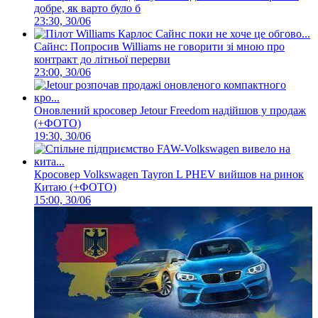
добре, як варто було б
23:30, 30/06
Сайнс: Попросив Williams не говорити зі мною про
контракт до літньої перерви
23:00, 30/06
Оновлений кросовер Jetour Freedom надійшов у продаж
(+ФОТО)
19:30, 30/06
Кросовер Volkswagen Tayron L PHEV вийшов на ринок
Китаю (+ФОТО)
15:00, 30/06