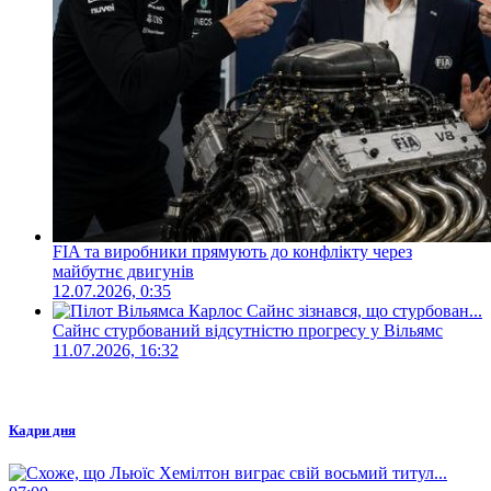
FIA та виробники прямують до конфлікту через
майбутнє двигунів
12.07.2026, 0:35
Сайнс стурбований відсутністю прогресу у Вільямс
11.07.2026, 16:32
Кадри дня