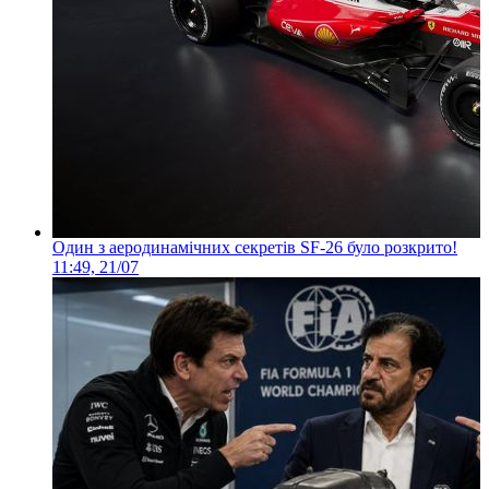
Один з аеродинамічних секретів SF-26 було розкрито!
11:49, 21/07