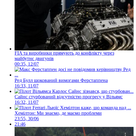
FIA та виробники прямують до конфлікту через
майбутнє двигунів
00:35, 12/07
Ред Булл шокований вимогами Ферстаппена
16:33, 11/07
Сайнс стурбований відсутністю прогресу у Вільямс
16:32, 11/07
Хемілтон: Ми знаємо, де маємо проблеми
23:55, 30/06
21:46