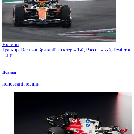
Новини
Гран-прі Великої Британії: Леклер – 1-й, Рассел – 2-й, Гемілтон
– 3-й
Новини
попередні новини