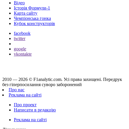
Відео
Історія Формули-1
Карта сайту
Чемпіонська гонка
Кубок конструкторів
facebook
twitter
google
vkontakte
2010 — 2026 ©
F1analytic.com.
Усi права захищенi. Передрук
без гіперпосилання суворо заборонений
Про нас
Реклама на сайті
Про проект
Написати в редакцію
Реклама на сайті