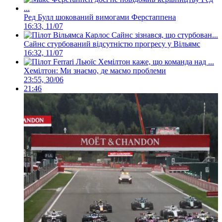
Ред Булл шокований вимогами Ферстаппена
16:33, 11/07
Сайнс стурбований відсутністю прогресу у Вільямс
16:32, 11/07
Хемілтон: Ми знаємо, де маємо проблеми
23:55, 30/06
21:46