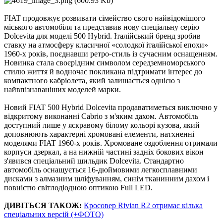
FIAT продовжує розвивати сімейство свого найвідомішого
міського автомобіля та представив нову спеціальну серію
Dolcevita для моделі 500 Hybrid. Італійський бренд зробив
ставку на атмосферу класичної «солодкої італійської епохи»
1960-х років, поєднавши ретро-стиль із сучасним оснащенням.
Новинка стала своєрідним символом середземноморського
стилю життя й водночас покликана підтримати інтерес до
компактного кабріолета, який залишається однією з
найвпізнаваніших моделей марки.
Новий FIAT 500 Hybrid Dolcevita продаватиметься виключно у
відкритому виконанні Cabrio з м'яким дахом. Автомобіль
доступний лише у яскравому білому кольорі кузова, який
доповнюють характерні хромовані елементи, натхненні
моделями FIAT 1960-х років. Хромоване оздоблення отримали
корпуси дзеркал, а на нижній частині задніх бокових вікон
з'явився спеціальний шильдик Dolcevita. Стандартно
автомобіль оснащується 16-дюймовими легкосплавними
дисками з алмазним шліфуванням, синім тканинним дахом і
повністю світлодіодною оптикою Full LED.
ДИВІТЬСЯ ТАКОЖ:
Кросовер Rivian R2 отримає кілька
спеціальних версій (+ФОТО)