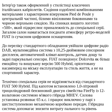
Інтер'єр також оформлений у стилістиці класичних
італійських кабріолетів. Сидіння оздоблені комбінованими
матеріалами з характерним візерунком Pied de Poule у
центральній частині, білими вініловими боковинами та
чорною верхньою секцією. На спинках вишито логотип
«500», який підкреслює приналежність до спеціальної серії.
Загалом салон намагається поєднати атмосферу ретро-моделей
FIAT із сучасним цифровим оснащенням.
До переліку стандартного обладнання увійшли цифрове радіо
DAB, мультимедійна система з 10,25-дюймовим сенсорним
дисплеєм, автоматичний клімат-контроль, датчик дощу та
задні паркувальні сенсори. FIAT позиціонує Dolcevita як більш
емоційну та вишукану версію 500 Hybrid, орієнтовану
насамперед на міську експлуатацію та стиль життя, а не на
спортивний характер.
Технічно спеціальна серія не відрізняється від стандартного
FIAT 500 Hybrid. Під капотом встановлено 1,0-літровий
трициліндровий бензиновий двигун сімейства FireFly із 12-
вольтовою системою м'якого гібрида MHEV. Силова
установка розвиває 65 к.с. і працює виключно у парі з
шестиступеневою механічною коробкою передач. Гібридна
система допомагає знизити витрату пального та рівень