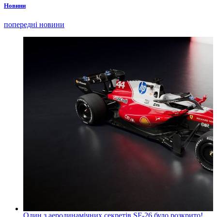
Новини
попередні новини
Один з аеродинамічних секретів SF-26 було розкрито!