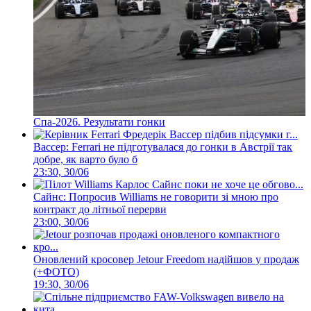
Спа-2026. Результати гонки
Вассер: Ferrari не підготувалася до гонки в Австрії так
добре, як варто було б
23:30, 30/06
Сайнс: Попросив Williams не говорити зі мною про
контракт до літньої перерви
23:00, 30/06
Оновлений кросовер Jetour Freedom надійшов у продаж
(+ФОТО)
19:30, 30/06