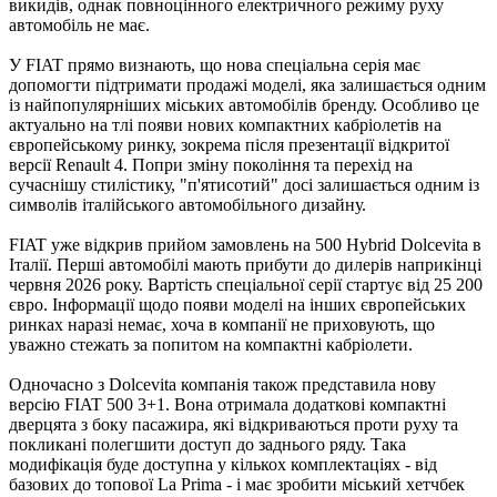
викидів, однак повноцінного електричного режиму руху
автомобіль не має.
У FIAT прямо визнають, що нова спеціальна серія має
допомогти підтримати продажі моделі, яка залишається одним
із найпопулярніших міських автомобілів бренду. Особливо це
актуально на тлі появи нових компактних кабріолетів на
європейському ринку, зокрема після презентації відкритої
версії Renault 4. Попри зміну покоління та перехід на
сучаснішу стилістику, "п'ятисотий" досі залишається одним із
символів італійського автомобільного дизайну.
FIAT уже відкрив прийом замовлень на 500 Hybrid Dolcevita в
Італії. Перші автомобілі мають прибути до дилерів наприкінці
червня 2026 року. Вартість спеціальної серії стартує від 25 200
євро. Інформації щодо появи моделі на інших європейських
ринках наразі немає, хоча в компанії не приховують, що
уважно стежать за попитом на компактні кабріолети.
Одночасно з Dolcevita компанія також представила нову
версію FIAT 500 3+1. Вона отримала додаткові компактні
дверцята з боку пасажира, які відкриваються проти руху та
покликані полегшити доступ до заднього ряду. Така
модифікація буде доступна у кількох комплектаціях - від
базових до топової La Prima - і має зробити міський хетчбек