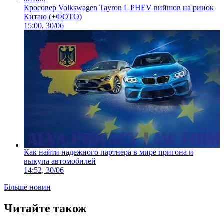
Кросовер Volkswagen Tayron L PHEV вийшов на ринок
Китаю (+ФОТО)
15:00, 30/06
Как найти надежного партнера в мире пригона и
выкупа автомобилей
14:52, 30/06
Більше новин
Читайте також