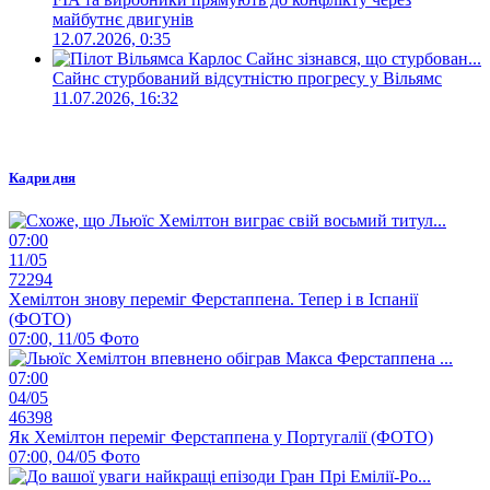
майбутнє двигунів
12.07.2026, 0:35
Сайнс стурбований відсутністю прогресу у Вільямс
11.07.2026, 16:32
Кадри дня
07:00
11/05
72294
Хемілтон знову переміг Ферстаппена. Тепер і в Іспанії
(ФОТО)
07:00, 11/05
Фото
07:00
04/05
46398
Як Хемілтон переміг Ферстаппена у Португалії (ФОТО)
07:00, 04/05
Фото