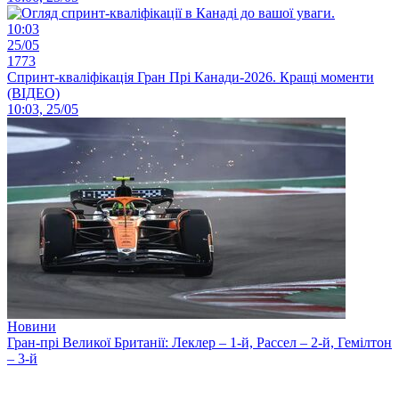
10:03
25/05
1773
Спринт-кваліфікація Гран Прі Канади-2026. Кращі моменти
(ВІДЕО)
10:03, 25/05
Новини
Гран-прі Великої Британії: Леклер – 1-й, Рассел – 2-й, Гемілтон
– 3-й