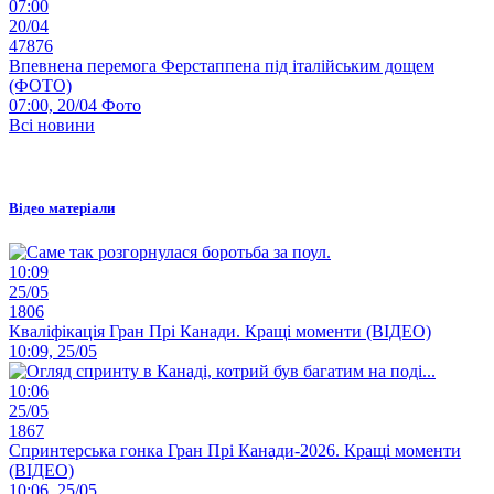
07:00
20/04
47876
Впевнена перемога Ферстаппена під італійським дощем
(ФОТО)
07:00, 20/04
Фото
Всі новини
Відео матеріали
10:09
25/05
1806
Кваліфікація Гран Прі Канади. Кращі моменти (ВІДЕО)
10:09, 25/05
10:06
25/05
1867
Спринтерська гонка Гран Прі Канади-2026. Кращі моменти
(ВІДЕО)
10:06, 25/05