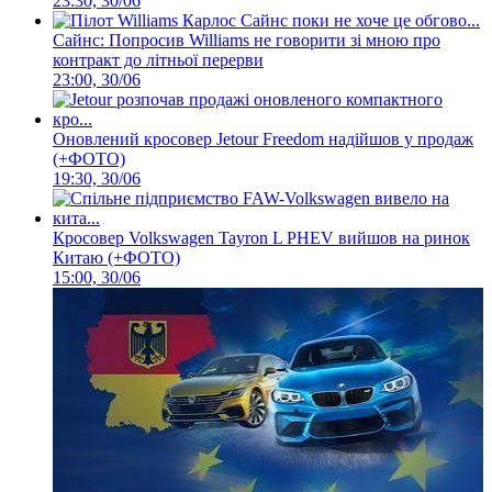
23:30, 30/06
Сайнс: Попросив Williams не говорити зі мною про
контракт до літньої перерви
23:00, 30/06
Оновлений кросовер Jetour Freedom надійшов у продаж
(+ФОТО)
19:30, 30/06
Кросовер Volkswagen Tayron L PHEV вийшов на ринок
Китаю (+ФОТО)
15:00, 30/06