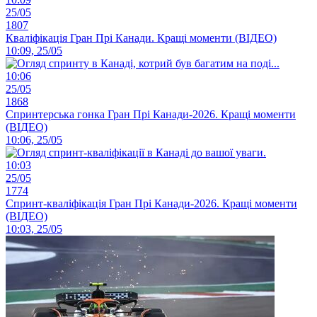
25/05
1807
Кваліфікація Гран Прі Канади. Кращі моменти (ВІДЕО)
10:09, 25/05
10:06
25/05
1868
Спринтерська гонка Гран Прі Канади-2026. Кращі моменти
(ВІДЕО)
10:06, 25/05
10:03
25/05
1774
Спринт-кваліфікація Гран Прі Канади-2026. Кращі моменти
(ВІДЕО)
10:03, 25/05