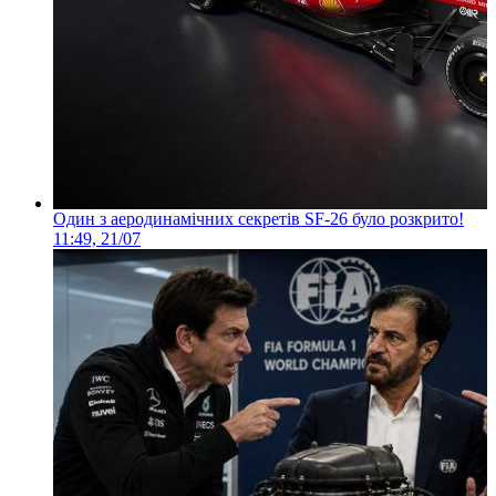
Один з аеродинамічних секретів SF-26 було розкрито!
11:49, 21/07