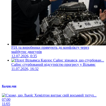
FIA та виробники прямують до конфлікту через
майбутнє двигунів
12.07.2026, 0:35
Сайнс стурбований відсутністю прогресу у Вільямс
11.07.2026, 16:32
Кадри дня
07:00
11/05