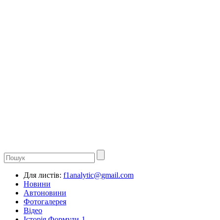
Для листів:
f1analytic@gmail.com
Новини
Автоновини
Фотогалерея
Відео
Історія Формули-1