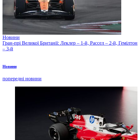
Новини
Гран-прі Великої Британії: Леклер – 1-й, Рассел – 2-й, Гемілтон
– 3-й
Новини
попередні новини