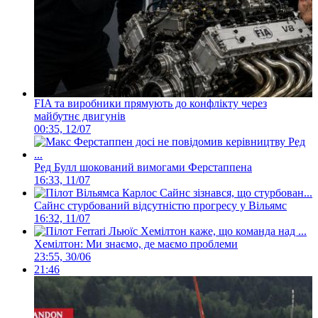
FIA та виробники прямують до конфлікту через
майбутнє двигунів
00:35, 12/07
Ред Булл шокований вимогами Ферстаппена
16:33, 11/07
Сайнс стурбований відсутністю прогресу у Вільямс
16:32, 11/07
Хемілтон: Ми знаємо, де маємо проблеми
23:55, 30/06
21:46