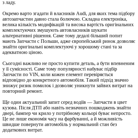
з ладу.
Окремо варто згадати й власників Audi, для яких тема підбору
автозапчастин давно стала болючою. Складна електроніка,
велика кількість модифікацій та висока вартість оригінальних
комплектуючих змушують автовласників шукати
альтернативні рішення. Саме тому дедалі більший попит
мають Запчасти с Польши, адже європейський ринок дозволяє
знайти оригінальні комплектуючі у хорошому стані та за
адекватною ціною.
Сьогодні важливо не просто купити деталь, а бути впевненим
у її сумісності. Саме тому популярності набуває підбір
Запчасти по VIN, коли кожен елемент перевіряється
відповідно до конкретного автомобіля. Такий підхід значно
знижує ризик помилок і дозволяє уникнути зайвих витрат на
повторний ремонт.
Ще один актуальний запит серед водіїв — Запчасти в цвет
кузова. Після ДТП або навіть незначних пошкоджень знайти
двері, бампер чи крило у потрібному кольорі буває непросто.
Це не лише економія часу на фарбуванні, а й можливість
швидше повернути автомобіль у нормальний стан без
додаткових витрат.