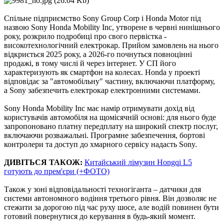
Спільне підприємство Sony Group Corp і Honda Motor під
назвою Sony Honda Mobility Inc, утворене в червні нинішнього
року, розкрило подробиці про свого первістка -
високотехнологічний електрокар. Прийом замовлень на нього
відкриється 2025 року, а 2026-го почнуться повноцінні
продажі, в тому числі й через інтернет. У СП його
характеризують як смартфон на колесах. Honda у проекті
відповідає за "автомобільну" частину, включаючи платформу,
а Sony забезпечить електрокар електронними системами.
Sony Honda Mobility Inc має намір отримувати дохід від
користувачів автомобіля на щомісячній основі: для нього буде
запропоновано платну передплату на широкий спектр послуг,
включаючи розважальні. Програмне забезпечення, бортові
контролери та доступ до хмарного сервісу надасть Sony.
ДИВІТЬСЯ ТАКОЖ:
Китайський лімузин Hongqi L5
готують до прем'єри (+ФОТО)
Також у зоні відповідальності техногіганта – датчики для
системи автономного водіння третього рівня. Він дозволяє не
стежити за дорогою під час руху шосе, але водій повинен бути
готовий повернутися до керування в будь-який момент.