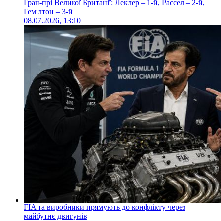
Гран-прі Великої Британії: Леклер – 1-й, Рассел – 2-й,
Гемілтон – 3-й
08.07.2026, 13:10
FIA та виробники прямують до конфлікту через
майбутнє двигунів