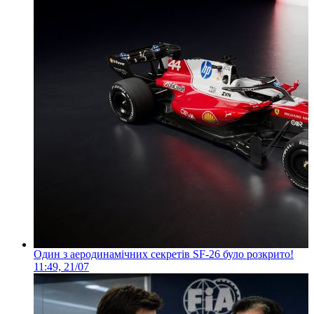
Один з аеродинамічних секретів SF-26 було розкрито!
11:49, 21/07