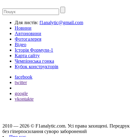
Для листів:
f1analytic@gmail.com
Новини
Автоновини
Фотогалерея
Відео
Історія Формули-1
Карта сайту
Чемпіонська гонка
Кубок конструкторів
facebook
twitter
google
vkontakte
2010 — 2026 ©
F1analytic.com.
Усi права захищенi. Передрук
без гіперпосилання суворо заборонений
Про нас