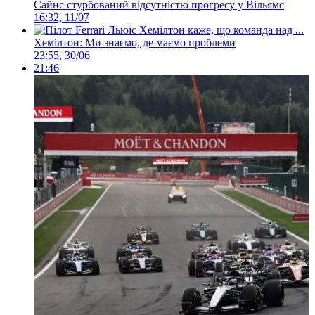
Сайнс стурбований відсутністю прогресу у Вільямс
16:32, 11/07
Хемілтон: Ми знаємо, де маємо проблеми
23:55, 30/06
21:46