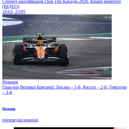
Спринт-кваліфікація Гран Прі Канади-2026. Кращі моменти
(ВІДЕО)
10:03, 25/05
Новини
Гран-прі Великої Британії: Леклер – 1-й, Рассел – 2-й, Гемілтон
– 3-й
Новини
попередні новини