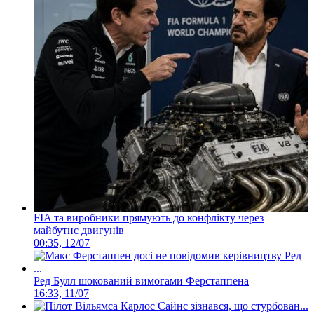
FIA та виробники прямують до конфлікту через
майбутнє двигунів
00:35, 12/07
Ред Булл шокований вимогами Ферстаппена
16:33, 11/07