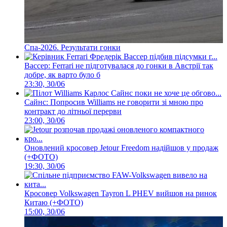
Спа-2026. Результати гонки
Вассер: Ferrari не підготувалася до гонки в Австрії так
добре, як варто було б
23:30, 30/06
Сайнс: Попросив Williams не говорити зі мною про
контракт до літньої перерви
23:00, 30/06
Оновлений кросовер Jetour Freedom надійшов у продаж
(+ФОТО)
19:30, 30/06
Кросовер Volkswagen Tayron L PHEV вийшов на ринок
Китаю (+ФОТО)
15:00, 30/06