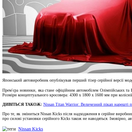
Японський автовиробник опублікував перший тізер серійної версії моде
Прем'єра новинки, яка стане офіційним автомобілем Олімпійських та Па
Розміри концептуального кросовера: 4300 х 1800 х 1600 мм при колісні
ДИВІТЬСЯ ТАКОЖ:
Nissan Titan Warrior: Величезний пікап нарешті
Про те, як зміниться Nissan Kicks після надходження в серійне виробни
про силові установки серійного Kicks також не наводяться. Імовірно, 
Nissan Kicks