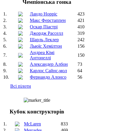
Чемпіонська гонка
1.
Ландо Норріс
423
2.
Макс Ферстаппен
421
3.
Оскар Піастрі
410
4.
Джордж Расселл
319
5.
Шарль Леклер
242
6.
Льюїс Хемілтон
156
Андреа Кімі
7.
150
Антонеллі
8.
Александер Албон
73
9.
Карлос Сайнс-мол
64
10.
Фернандо Алонсо
56
Всі пілоти
Кубок конструкторів
1.
McLaren
833
2.
Mercedes
469