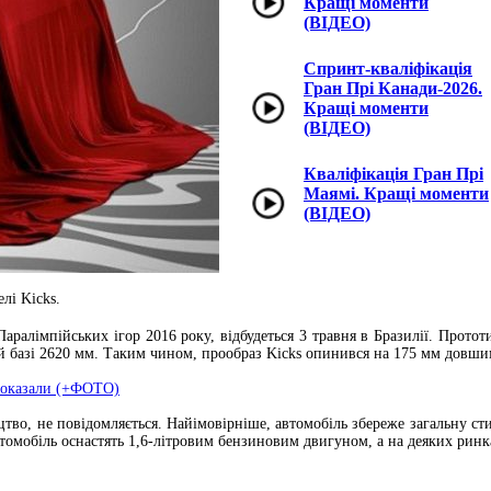
Кращі моменти
(ВІДЕО)
Спринт-кваліфікація
Гран Прі Канади-2026.
Кращі моменти
(ВІДЕО)
Кваліфікація Гран Прі
Маямі. Кращі моменти
(ВІДЕО)
лі Kicks.
ралімпійських ігор 2016 року, відбудеться 3 травня в Бразилії. Протот
й базі 2620 мм. Таким чином, прообраз Kicks опинився на 175 мм довшим
 показали (+ФОТО)
цтво, не повідомляється. Найімовірніше, автомобіль збереже загальну сти
автомобіль оснастять 1,6-літровим бензиновим двигуном, а на деяких рин