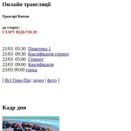
Онлайн трансляції
Гран-прі Китаю
до старту:
СТАРТ ВІДБУВСЯ!
21/03 05:30
Практика 1
21/03 09:30
Кваліфікація спринт
22/03 05:00
Спринт
22/03 09:00
Кваліфікація
23/03 09:00
гонка
[
Всі Гран-Прі
|
відео
|
фото
]
Кадр дня