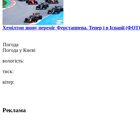
Хемілтон знову переміг Ферстаппена. Тепер і в Іспанії (ФОТ
Погода
Погода у
Києві
вологість:
тиск:
вітер:
Реклама