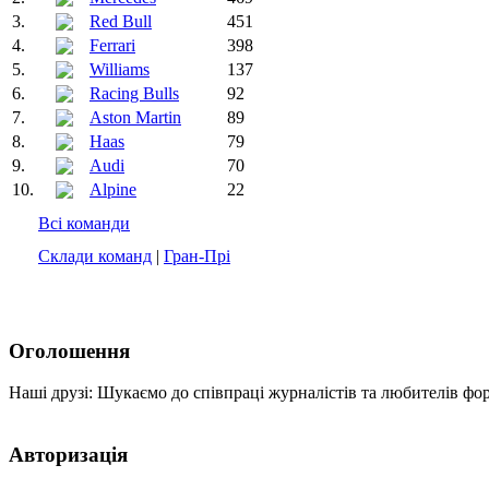
3.
Red Bull
451
4.
Ferrari
398
5.
Williams
137
6.
Racing Bulls
92
7.
Aston Martin
89
8.
Haas
79
9.
Audi
70
10.
Alpine
22
Всі команди
Склади команд
|
Гран-Прі
Оголошення
Наші друзі: Шукаємо до співпраці журналістів та любителів фо
Авторизація