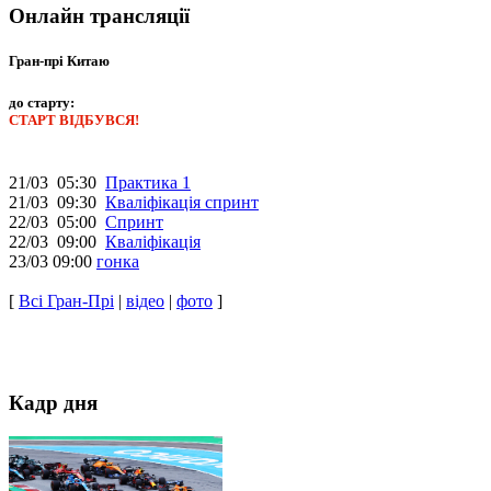
Онлайн трансляції
Гран-прі Китаю
до старту:
СТАРТ ВІДБУВСЯ!
21/03 05:30
Практика 1
21/03 09:30
Кваліфікація спринт
22/03 05:00
Спринт
22/03 09:00
Кваліфікація
23/03 09:00
гонка
[
Всі Гран-Прі
|
відео
|
фото
]
Кадр дня