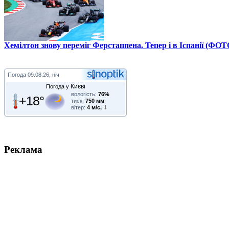
Хемілтон знову переміг Ферстаппена. Тепер і в Іспанії (ФОТ
Погода
09.08.26, ніч
Києві
Погода у
вологість:
76%
+18°
тиск:
750 мм
вітер:
4 м/с,
Реклама