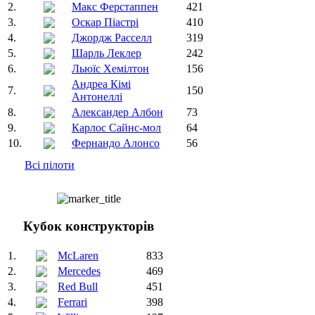
2.
Макс Ферстаппен
421
3.
Оскар Піастрі
410
4.
Джордж Расселл
319
5.
Шарль Леклер
242
6.
Льюїс Хемілтон
156
Андреа Кімі
7.
150
Антонеллі
8.
Александер Албон
73
9.
Карлос Сайнс-мол
64
10.
Фернандо Алонсо
56
Всі пілоти
Кубок конструкторів
1.
McLaren
833
2.
Mercedes
469
3.
Red Bull
451
4.
Ferrari
398