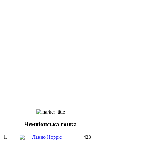
Чемпіонська гонка
1.
Ландо Норріс
423