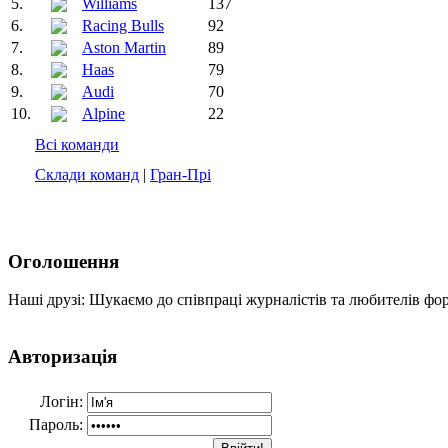
5.
Williams
137
6.
Racing Bulls
92
7.
Aston Martin
89
8.
Haas
79
9.
Audi
70
10.
Alpine
22
Всі команди
Склади команд
|
Гран-Прі
Оголошення
Наші друзі: Шукаємо до співпраці журналістів та любителів фо
Авторизація
Логін:
Пароль: