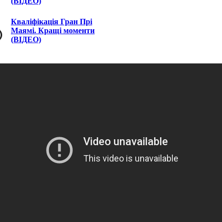
(ВІДЕО)
Кваліфікація Гран Прі
Маямі. Кращі моменти
(ВІДЕО)