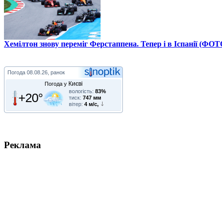
Хемілтон знову переміг Ферстаппена. Тепер і в Іспанії (ФОТ
Погода
08.08.26, ранок
Києві
Погода у
вологість:
83%
+20°
тиск:
747 мм
вітер:
4 м/с,
Реклама