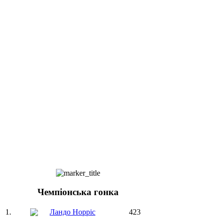
Чемпіонська гонка
1.
Ландо Норріс
423