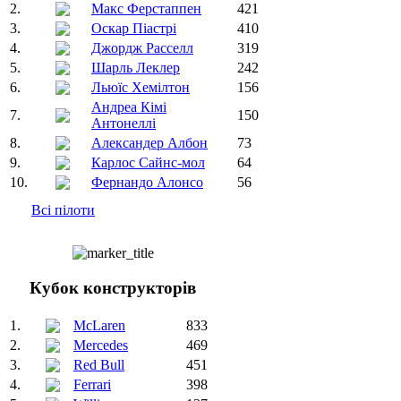
2.
Макс Ферстаппен
421
3.
Оскар Піастрі
410
4.
Джордж Расселл
319
5.
Шарль Леклер
242
6.
Льюїс Хемілтон
156
Андреа Кімі
7.
150
Антонеллі
8.
Александер Албон
73
9.
Карлос Сайнс-мол
64
10.
Фернандо Алонсо
56
Всі пілоти
Кубок конструкторів
1.
McLaren
833
2.
Mercedes
469
3.
Red Bull
451
4.
Ferrari
398