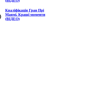
(ВІДЕО)
Кваліфікація Гран Прі
Маямі. Кращі моменти
(ВІДЕО)