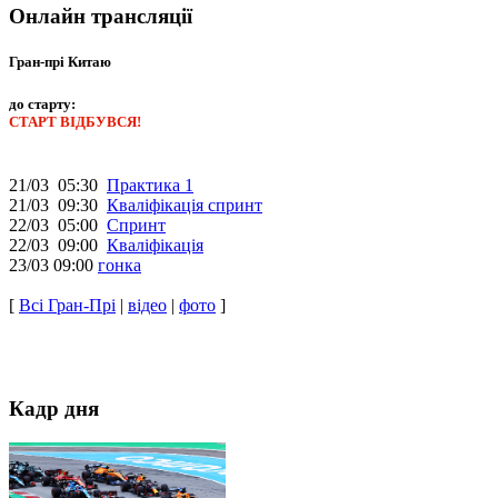
Онлайн трансляції
Гран-прі Китаю
до старту:
СТАРТ ВІДБУВСЯ!
21/03 05:30
Практика 1
21/03 09:30
Кваліфікація спринт
22/03 05:00
Спринт
22/03 09:00
Кваліфікація
23/03 09:00
гонка
[
Всі Гран-Прі
|
відео
|
фото
]
Кадр дня