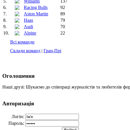
5.
Williams
137
6.
Racing Bulls
92
7.
Aston Martin
89
8.
Haas
79
9.
Audi
70
10.
Alpine
22
Всі команди
Склади команд
|
Гран-Прі
Оголошення
Наші друзі: Шукаємо до співпраці журналістів та любителів фо
Авторизація
Логін:
Пароль: