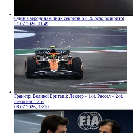
Один з аеродинамічних секретів SF-26 було розкрито!
21.07.2026, 11:49
Гран-прі Великої Британії: Леклер – 1-й, Рассел – 2-й,
Гемілтон – 3-й
08.07.2026, 13:10