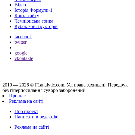
Відео
Історія Формули-1
Карта сайту
Чемпіонська гонка
Кубок конструкторів
facebook
twitter
google
vkontakte
2010 — 2026 ©
F1analytic.com.
Усi права захищенi. Передрук
без гіперпосилання суворо заборонений
Про нас
Реклама на сайті
Про проект
Написати в редакцію
Реклама на сайті