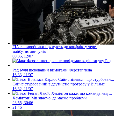
FIA та виробники прямують до конфлікту через
майбутнє двигунів
00:35, 12/07
Ред Булл шокований вимогами Ферстаппена
16:33, 11/07
Сайнс стурбований відсутністю прогресу у Вільямс
16:32, 11/07
Хемілтон: Ми знаємо, де маємо проблеми
23:55, 30/06
21:46