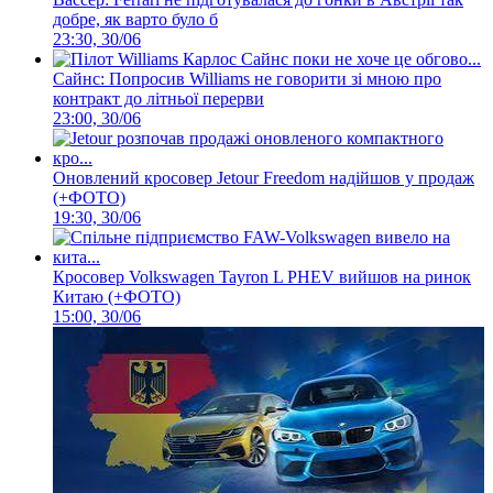
добре, як варто було б
23:30, 30/06
Сайнс: Попросив Williams не говорити зі мною про
контракт до літньої перерви
23:00, 30/06
Оновлений кросовер Jetour Freedom надійшов у продаж
(+ФОТО)
19:30, 30/06
Кросовер Volkswagen Tayron L PHEV вийшов на ринок
Китаю (+ФОТО)
15:00, 30/06