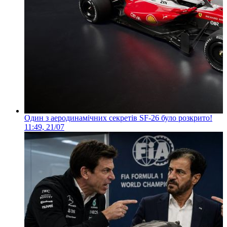
Один з аеродинамічних секретів SF-26 було розкрито!
11:49, 21/07