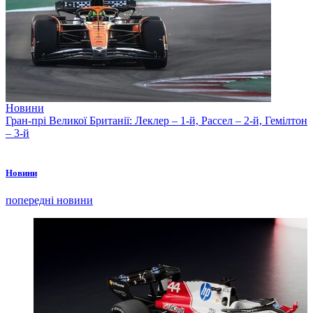
Новини
Гран-прі Великої Британії: Леклер – 1-й, Рассел – 2-й, Гемілтон
– 3-й
Новини
попередні новини